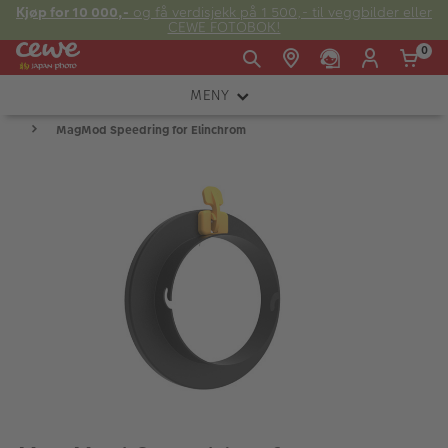
Kjøp for 10 000,-
og få verdisjekk på 1 500,- til veggbilder eller
CEWE FOTOBOK!
0
MENY
Man -
09:00 -
14:00 -
Søndag:
MagMod Speedring for Elinchrom
KAMERA
Fre:
20:00
20:00
OBJEKTIV
FOTOTILBEHØR
E-post:
LYS OG STUDIO
kundeservice@japanphoto.no
INSTANTFOTO
ANALOG
KIKKERTER
RAMMER