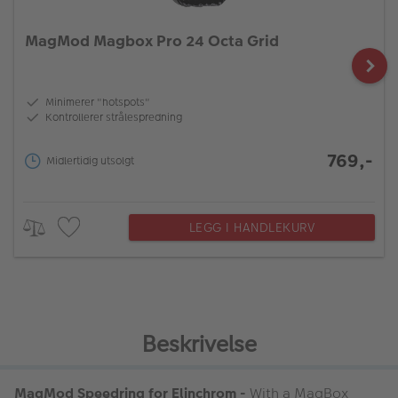
MagMod Magbox Pro 24 Octa Grid
Minimerer "hotspots"
Kontrollerer strålespredning
769,-
Midlertidig utsolgt
LEGG I HANDLEKURV
Beskrivelse
MagMod Speedring for Elinchrom -
With a MagBox