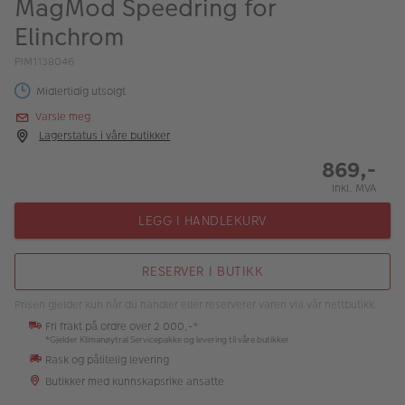
MagMod Speedring for
ALBUM
Elinchrom
Kampanjer
PIM1138046
Merker
Midlertidig utsolgt
Varsle meg
Lagersalg
Lagerstatus i våre butikker
Bildeprodukter
869,-
Inkl. MVA
Fotokurs
LEGG I HANDLEKURV
Inspirasjon
RESERVER I BUTIKK
Butikkoversikt
Prisen gjelder kun når du handler eller reserverer varen via vår nettbutikk.
Fri frakt på ordre over 2 000,-*
*Gjelder Klimanøytral Servicepakke og levering til våre butikker
Rask og pålitelig levering
Butikker med kunnskapsrike ansatte