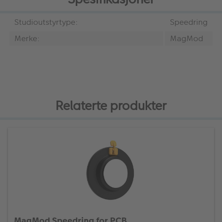
Studioutstyrtype:
Speedring
Merke:
MagMod
Relaterte produkter
MagMod Speedring for PCB