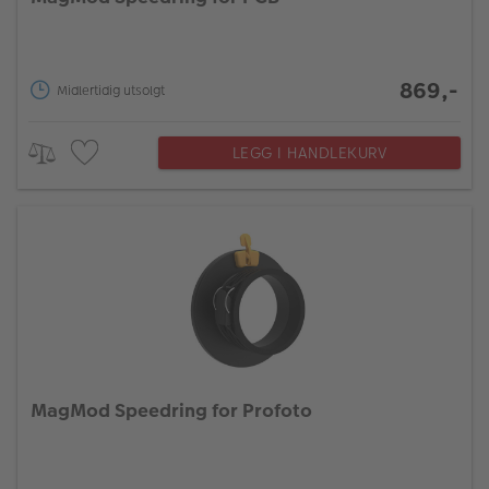
869,-
Midlertidig utsolgt
LEGG I HANDLEKURV
MagMod Speedring for Profoto