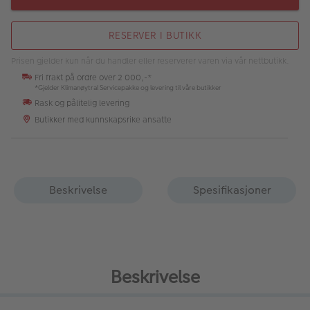
RESERVER I BUTIKK
Prisen gjelder kun når du handler eller reserverer varen via vår nettbutikk.
Fri frakt på ordre over 2 000,-*
*Gjelder Klimanøytral Servicepakke og levering til våre butikker
Rask og pålitelig levering
Butikker med kunnskapsrike ansatte
Beskrivelse
Spesifikasjoner
Beskrivelse