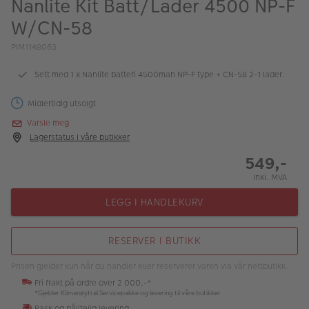
Nanlite Kit Batt/Lader 4500 NP-F
ALBUM
W/CN-58
Kampanjer
PIM1148063
Merker
Sett med 1 x Nanlite batteri 4500mah NP-F type + CN-58 2-1 lader.
Lagersalg
Midlertidig utsolgt
Bildeprodukter
Varsle meg
Lagerstatus i våre butikker
549,-
Fotokurs
Inkl. MVA
Inspirasjon
LEGG I HANDLEKURV
Butikkoversikt
RESERVER I BUTIKK
Prisen gjelder kun når du handler eller reserverer varen via vår nettbutikk.
Fri frakt på ordre over 2 000,-*
*Gjelder Klimanøytral Servicepakke og levering til våre butikker
Rask og pålitelig levering