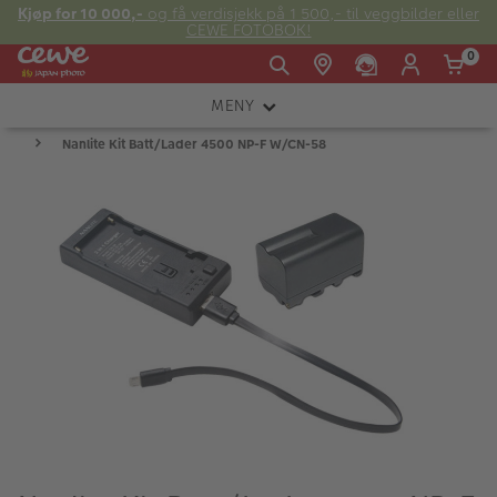
Kjøp for 10 000,-
og få verdisjekk på 1 500,- til veggbilder eller
CEWE FOTOBOK!
0
MENY
Man -
09:00 -
14:00 -
Søndag:
Nanlite Kit Batt/Lader 4500 NP-F W/CN-58
KAMERA
Fre:
20:00
20:00
OBJEKTIV
FOTOTILBEHØR
E-post:
LYS OG STUDIO
kundeservice@japanphoto.no
INSTANTFOTO
ANALOG
KIKKERTER
RAMMER