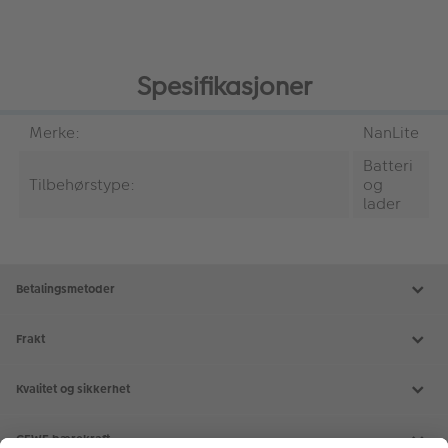
Spesifikasjoner
Merke:
NanLite
Batteri
Tilbehørstype:
og
lader
Betalingsmetoder
Frakt
Kvalitet og sikkerhet
CEWE bærekraft