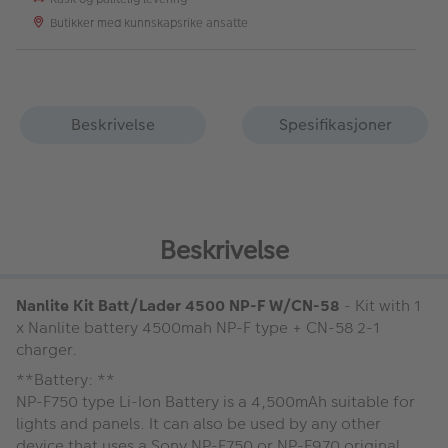
Butikker med kunnskapsrike ansatte
Beskrivelse
Spesifikasjoner
Beskrivelse
Nanlite Kit Batt/Lader 4500 NP-F W/CN-58
- Kit with 1
x Nanlite battery 4500mah NP-F type + CN-58 2-1
charger.
**Battery: **
NP-F750 type Li-Ion Battery is a 4,500mAh suitable for
lights and panels. It can also be used by any other
device that uses a Sony NP-F750 or NP-F970 original