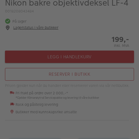
Nikon bakre objektivdeksel LF-4
ALBUM
0018208043484
Kampanjer
På lager
Lagerstatus i våre butikker
Merker
199,-
Lagersalg
Inkl. MVA
Bildeprodukter
LEGG I HANDLEKURV
Fotokurs
RESERVER I BUTIKK
Inspirasjon
Prisen gjelder kun når du handler eller reserverer varen via vår nettbutikk.
Fri frakt på ordre over 2 000,-*
Butikkoversikt
*Gjelder Klimanøytral Servicepakke og levering til våre butikker
Rask og pålitelig levering
Butikker med kunnskapsrike ansatte