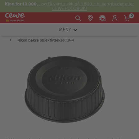
Kjøp for 10 000,-
og få verdisjekk på 1 500,- til veggbilder eller
CEWE FOTOBOK!
0
MENY
Man -
09:00 -
14:00 -
Søndag:
Nikon bakre objektivdeksel LF-4
KAMERA
Fre:
20:00
20:00
OBJEKTIV
FOTOTILBEHØR
E-post:
LYS OG STUDIO
kundeservice@japanphoto.no
INSTANTFOTO
ANALOG
KIKKERTER
RAMMER