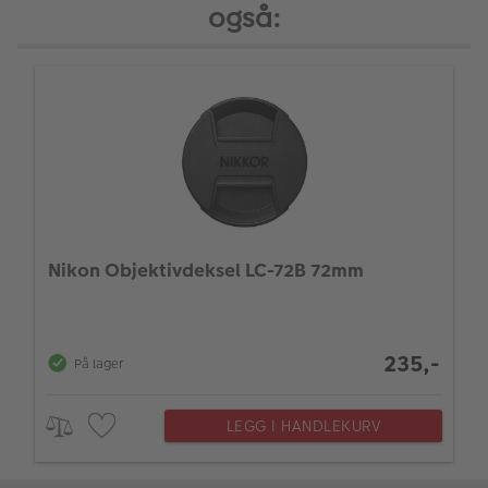
også:
Nikon Objektivdeksel LC-72B 72mm
235,-
På lager
LEGG I HANDLEKURV