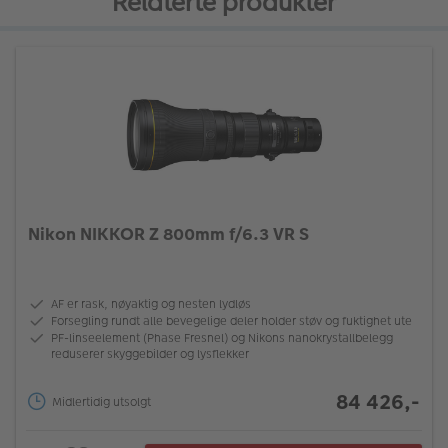
Relaterte produkter
Nikon NIKKOR Z 800mm f/6.3 VR S
AF er rask, nøyaktig og nesten lydløs
Forsegling rundt alle bevegelige deler holder støv og fuktighet ute
PF-linseelement (Phase Fresnel) og Nikons nanokrystallbelegg
reduserer skyggebilder og lysflekker
84 426,-
Midlertidig utsolgt