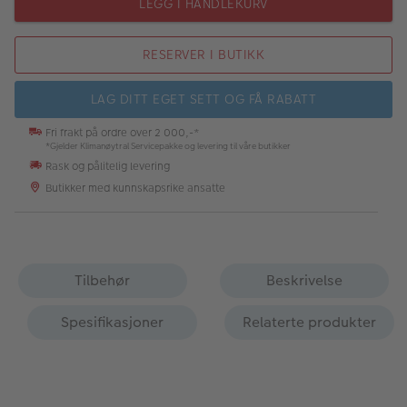
LEGG I HANDLEKURV
RESERVER I BUTIKK
LAG DITT EGET SETT OG FÅ RABATT
Fri frakt på ordre over 2 000,-*
*Gjelder Klimanøytral Servicepakke og levering til våre butikker
Rask og pålitelig levering
Butikker med kunnskapsrike ansatte
Tilbehør
Beskrivelse
Spesifikasjoner
Relaterte produkter