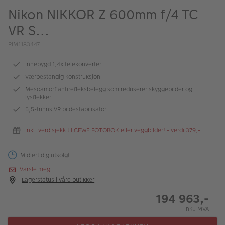
ALBUM
Nikon NIKKOR Z 600mm f/4 TC
VR S...
Kampanjer
PIM1183447
Merker
Innebygd 1,4x telekonverter
Lagersalg
Værbestandig konstruksjon
Bildeprodukter
Mesoamorf antirefleksbelegg som reduserer skyggebilder og
lysflekker
5,5-trinns VR bildestabilisator
Fotokurs
Inkl. verdisjekk til CEWE FOTOBOK eller veggbilder! - verdi 379,-
Inspirasjon
Midlertidig utsolgt
Butikkoversikt
Varsle meg
Lagerstatus i våre butikker
194 963,-
Inkl. MVA