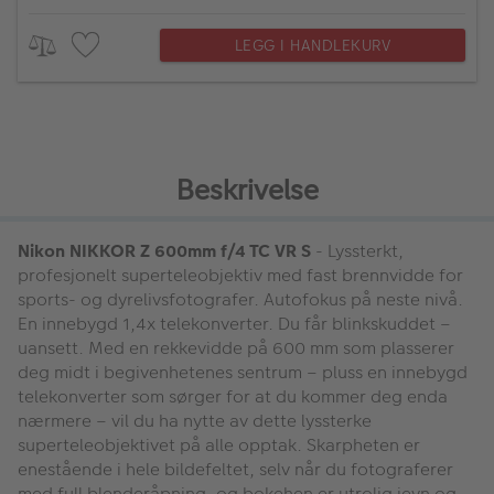
LEGG I HANDLEKURV
Beskrivelse
Nikon NIKKOR Z 600mm f/4 TC VR S
- Lyssterkt,
profesjonelt superteleobjektiv med fast brennvidde for
sports- og dyrelivsfotografer. Autofokus på neste nivå.
En innebygd 1,4x telekonverter. Du får blinkskuddet –
uansett. Med en rekkevidde på 600 mm som plasserer
deg midt i begivenhetenes sentrum – pluss en innebygd
telekonverter som sørger for at du kommer deg enda
nærmere – vil du ha nytte av dette lyssterke
superteleobjektivet på alle opptak. Skarpheten er
enestående i hele bildefeltet, selv når du fotograferer
med full blenderåpning, og bokehen er utrolig jevn og