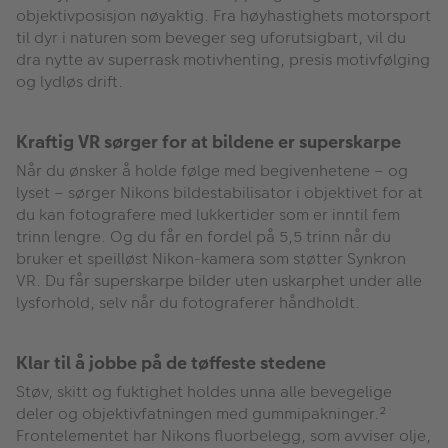
objektivposisjon nøyaktig. Fra høyhastighets motorsport
til dyr i naturen som beveger seg uforutsigbart, vil du
dra nytte av superrask motivhenting, presis motivfølging
og lydløs drift.
Kraftig VR sørger for at bildene er superskarpe
Når du ønsker å holde følge med begivenhetene – og
lyset – sørger Nikons bildestabilisator i objektivet for at
du kan fotografere med lukkertider som er inntil fem
trinn lengre. Og du får en fordel på 5,5 trinn når du
bruker et speilløst Nikon-kamera som støtter Synkron
VR. Du får superskarpe bilder uten uskarphet under alle
lysforhold, selv når du fotograferer håndholdt.
Klar til å jobbe på de tøffeste stedene
Støv, skitt og fuktighet holdes unna alle bevegelige
deler og objektivfatningen med gummipakninger.²
Frontelementet har Nikons fluorbelegg, som avviser olje,