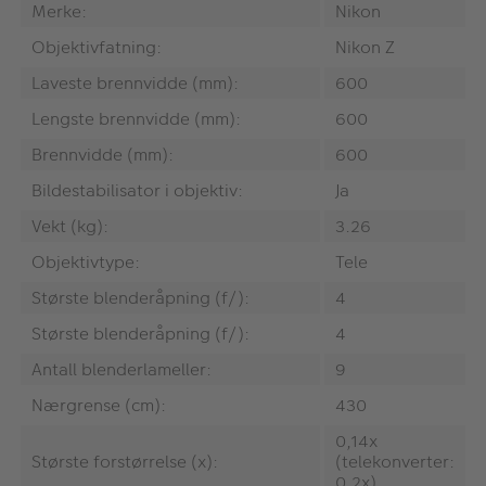
Merke:
Nikon
Objektivfatning:
Nikon Z
Laveste brennvidde (mm):
600
Lengste brennvidde (mm):
600
Brennvidde (mm):
600
Bildestabilisator i objektiv:
Ja
Vekt (kg):
3.26
Objektivtype:
Tele
Største blenderåpning (f/):
4
Største blenderåpning (f/):
4
Antall blenderlameller:
9
Nærgrense (cm):
430
0,14x
Største forstørrelse (x):
(telekonverter:
0,2x)