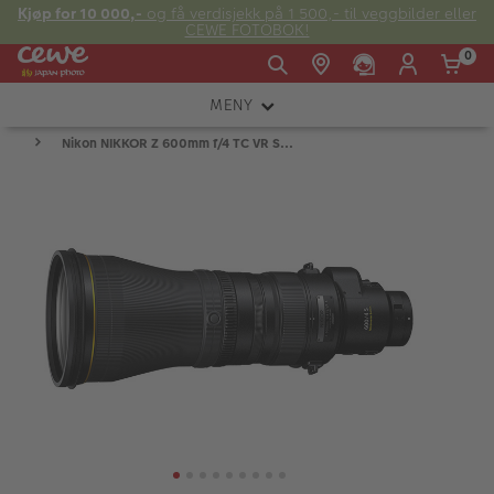
Kjøp for 10 000,-
og få verdisjekk på 1 500,- til veggbilder eller
CEWE FOTOBOK!
0
MENY
Man -
09:00 -
14:00 -
Søndag:
Nikon NIKKOR Z 600mm f/4 TC VR S...
KAMERA
Fre:
20:00
20:00
OBJEKTIV
FOTOTILBEHØR
E-post:
LYS OG STUDIO
kundeservice@japanphoto.no
INSTANTFOTO
ANALOG
KIKKERTER
RAMMER