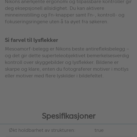
Nikons anerkjente ergonomi og tilpassbare kontroller gir
deg eksepsjonell allsidighet. Du kan aktivere
minneinnstilling og Fn-knapper samt Fn-, kontroll- og
fokuseringsringene uten å ta øyet fra søkeren.
Si farvel til lysflekker
Mesoamorf-belegg er Nikons beste antirefleksbelegg –
og det gir dette superteleobjektivet bemerkelsesverdig
kontroll over skyggebilder og lysflekker. Bildene er
skarpe og klare, enten du fotograferer motiver i motlys
eller motiver med flere lyskilder i bildefeltet.
Spesifikasjoner
Økt holdbarhet av strukturen:
true