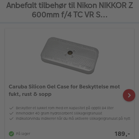
Anbefalt tilbehør til Nikon NIKKOR Z
600mm f/4 TC VR S...
Caruba Silicon Gel Case for Beskyttelse mot
fukt, rust & sopp
Beskytter et lukket rom med en kapasitet på opptil 84 liter
Inneholder 40 gram hydrosorbent silikagelgranulat
Indikatorvindu indikerer når du må aktivere silikagelgranulat på nytt
189,-
På lager