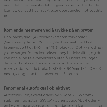
avrundet. Hver eneste detalj gjengis med forbløffende
klarhet, uansett hvor raskt eller uberegnelig motivet ditt
er.
Kom enda nærmere ved å trykke på en bryter
Den innebygde 1,4x telekonverteren forvandler
øyeblikkelig dette 600 mm f/4-objektivet med fast
brennvidde til et 840 mm f/5.6-objektiv. Optikk med høy
ytelse sørger for en konsekvent høy bildekvalitet, og du
kan koble inn telekonverteren uten å justere stillingen
din eller ta blikket fra det som skjer. For enda mer
rekkevidde, kan du bruke NIKKOR Z 600mm f/4 TC VR S
med 1,4x og 2,0x telekonvertere i Z-serien.
Fenomenal autofokus i objektivet
Autofokus i objektivet drives av Nikons «Silky Swift»
stabiliseringsmotor (SSVCM) og en optisk ABS-koder –
en høypresisjonssensor som oppdager og kommuniserer