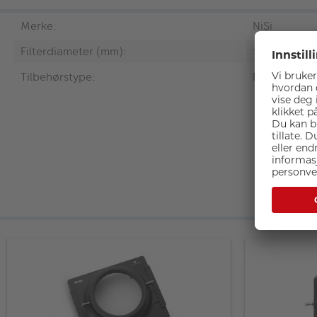
Merke:
NiSi
Filterdiameter (mm):
100x100 / 
Tilbehørstype:
Filter holder