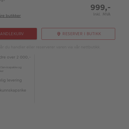
999,-
Inkl. MVA
åre butikker
HANDLEKURV
RESERVER I BUTIKK
år du handler eller reserverer varen via vår nettbutikk.
rdre over 2 000,-
l Servicepakke og
kker
lig levering
 kunnskapsrike