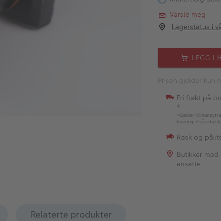
Varsle meg
Lagerstatus i v
LEGG I 
Prisen gjelder kun n
Fri frakt på o
*
*Gjelder Klimanøytra
levering til våre buti
Rask og pålite
Butikker med
ansatte
Relaterte produkter