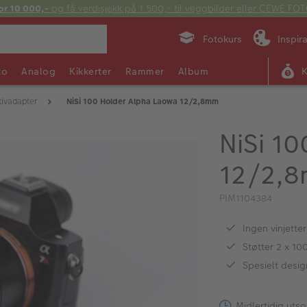
or 10 000,-
og få verdisjekk på 1 500,- til veggbilder eller CEWE F
Fotokurs
Inspir
to
Analog
Kikkerter
Rammer
Album
tivadapter
NiSi 100 Holder Alpha Laowa 12/2,8mm
NiSi 1
12/2,
PIM1104384
Ingen vinjette
Støtter 2 x 10
Spesielt desi
Midlertidig utso