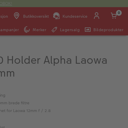
OTOBOK!
0
asjon
Butikkoversikt
Kundeservice
Kampanjer
Merker
Lagersalg
Bildeprodukter
Man -
09:00 -
14:00 -
Søndag:
Fre:
20:00
20:00
00 Holder Alpha Laowa
8mm
E-post:
kundeservice@japanphoto.no
ring
0mm brede filtre
gnet for Laowa 12mm f / 2.8
lgt