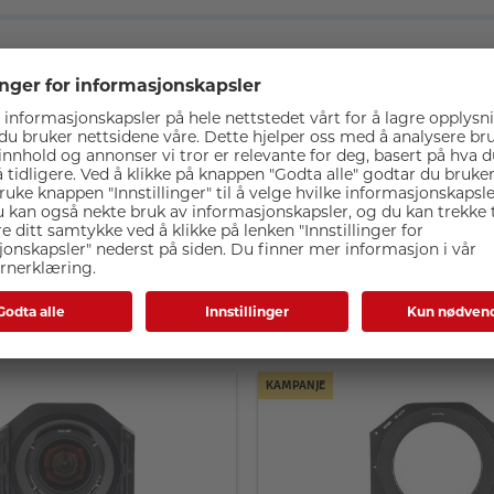
100x150
Relaterte produkter
KAMPANJE