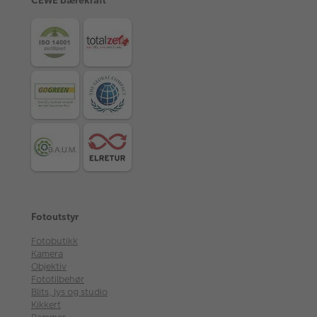
Fotoutstyr
Fotobutikk
Kamera
Objektiv
Fototilbehør
Blits, lys og studio
Kikkert