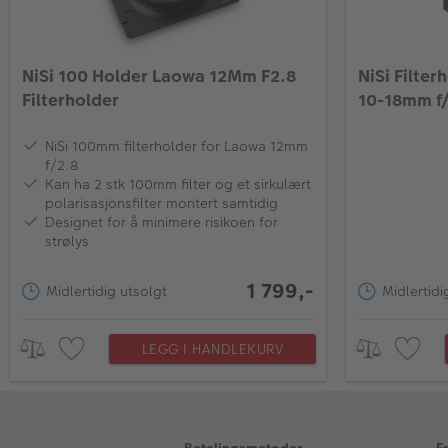
NiSi 100 Holder Laowa 12Mm F2.8
NiSi Filte
Filterholder
10-18mm f/
NiSi 100mm filterholder for Laowa 12mm
f/2.8
Kan ha 2 stk 100mm filter og et sirkulært
polarisasjonsfilter montert samtidig
Designet for å minimere risikoen for
strølys
1 799,-
Midlertidig utsolgt
Midlertidi
LEGG I HANDLEKURV
Betalingsmetoder
F