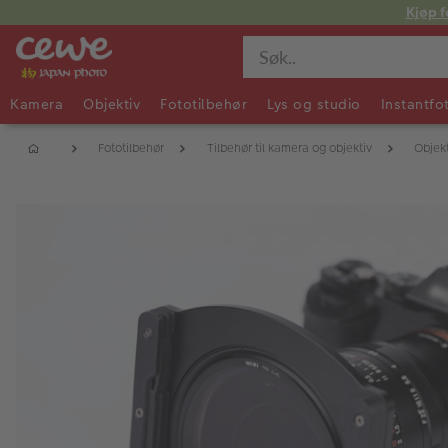
Kjøp f
Kamera
Objektiv
Fototilbehør
Lys og studio
Instantfo
Fototilbehør
Tilbehør til kamera og objektiv
Objek