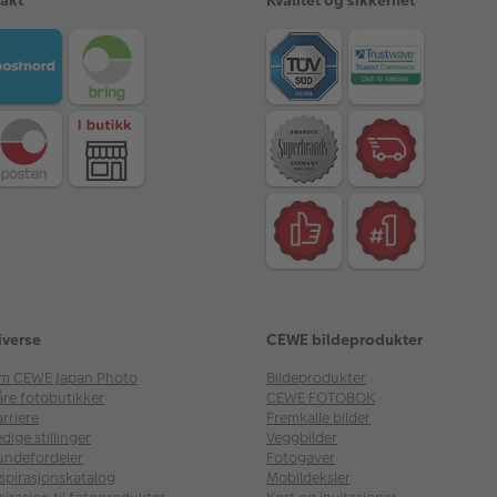
iverse
CEWE bildeprodukter
m CEWE Japan Photo
Bildeprodukter
åre fotobutikker
CEWE FOTOBOK
rriere
Fremkalle bilder
dige stillinger
Veggbilder
undefordeler
Fotogaver
nspirasjonskatalog
Mobildeksler