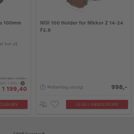
pha 100mm
NiSi 100 Holder for Nikkor Z 14-24
F2.8
er kun så
inær pris 1 999,-
pris 1 999,-
998,-
Midlertidig utsolgt
 1 199,40
NDLEKURV
LEGG I HANDLEKURV
CEWE bærekraft