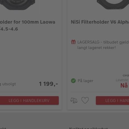
rholder for 100mm Laowa
NiSi Filterholder V6 Al
4.5-4.6
LAGERSALG - tilbudet gjeld
langt lageret rekker!
Ord
Laveste 
På lager
1 199,-
g utsolgt
Nå
LEGG I HANDLEKURV
LEGG I HA
rakt
Kvalitet og sikkerhet