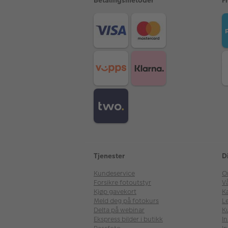
Tjenester
D
Kundeservice
O
Forsikre fotoutstyr
V
Kjøp gavekort
Ka
Meld deg på fotokurs
Le
Delta på webinar
K
Ekspress bilder i butikk
I