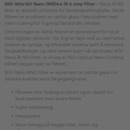
NiSi 180x180 Nano IRND64 IR 6 stop Filter -
Nano IR ND
filter er spesielt utformet for landskapsfotografer. Dette
filteret er produsert av optisk glass i høy kvalitet med
nano coating for å gjengi fantastiske detaljer.
Utformningen av dette filteret er optimalisert for bruk
med digitale sensorer. For å gi et høyt nivå av nøytralitet
mellom de synlige og infrarøde spektra samt å eliminere
fargeskiftninger og sikre renere svart når du bruker NiSi
Nano IR ND Filter, er et lag av NiSi Optical Nano Coating
påført begge sider av filteret.
NiSi Nano IRND Filter er konstruert av optisk glass for
høyeste kvalitet samt fargegjengivelse.
Påvirker ikke farging av bildet og er ideellt for
bruk sammen med andre filtere
Ingen vinjettering
Høyoppløst
Nano belegg på begge sider, vann- og