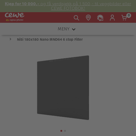
Kjøp for 10 000,-
og få verdisjekk på 1 500,- til veggbilder eller
CEWE FOTOBOK!
0
MENY
Man -
09:00 -
14:00 -
Søndag:
NiSi 180x180 Nano IRND64 6 stop Filter
KAMERA
Fre:
20:00
20:00
OBJEKTIV
FOTOTILBEHØR
E-post:
LYS OG STUDIO
kundeservice@japanphoto.no
INSTANTFOTO
ANALOG
KIKKERTER
RAMMER