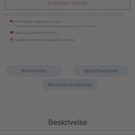
RESERVER I BUTIKK
Prisen gjelder kun når du handler eller reserverer varen via vår nettbutikk.
Fri frakt på ordre over 2 000,-*
*Gjelder Klimanøytral Servicepakke og levering til våre butikker
Rask og pålitelig levering
Butikker med kunnskapsrike ansatte
Beskrivelse
Spesifikasjoner
Relaterte produkter
Beskrivelse