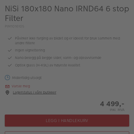
ALBUM
NiSi 180x180 Nano IRND64 6 stop
Filter
Kampanjer
PIM1016105
Merker
Påvirker ikke farging av bildet og er ideellt for bruk sammen med
Lagersalg
andre filtere
Ingen vignettering
Bildeprodukter
Nano belegg på begge sider, vann- og oljeavvisende
Optisk glass (H-K9L) av høyeste kvalitet
Fotokurs
Midlertidig utsolgt
Inspirasjon
Varsle meg
Lagerstatus i våre butikker
Butikkoversikt
4 499,-
Inkl. MVA
LEGG I HANDLEKURV