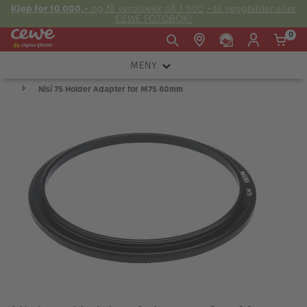
Kjøp for 10 000,-
og få verdisjekk på 1 500,- til veggbilder eller
CEWE FOTOBOK!
0
MENY
Man -
09:00 -
14:00 -
Søndag:
Nisi 75 Holder Adapter for M75 60mm
KAMERA
Fre:
20:00
20:00
OBJEKTIV
FOTOTILBEHØR
E-post:
LYS OG STUDIO
kundeservice@japanphoto.no
INSTANTFOTO
ANALOG
KIKKERTER
RAMMER