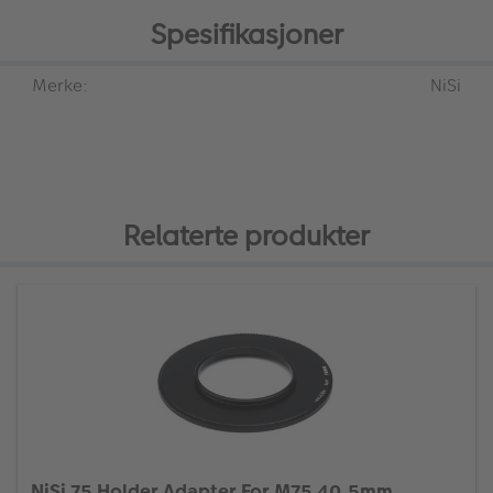
Spesifikasjoner
Merke:
NiSi
Relaterte produkter
NiSi 75 Holder Adapter For M75 40,5mm