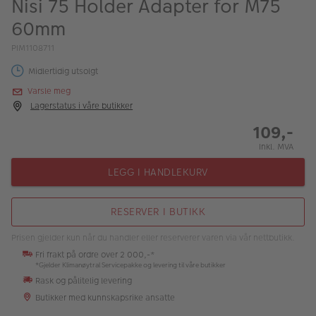
Nisi 75 Holder Adapter for M75
ALBUM
60mm
Kampanjer
PIM1108711
Merker
Midlertidig utsolgt
Varsle meg
Lagersalg
Lagerstatus i våre butikker
Bildeprodukter
109,-
Inkl. MVA
Fotokurs
LEGG I HANDLEKURV
Inspirasjon
RESERVER I BUTIKK
Butikkoversikt
Prisen gjelder kun når du handler eller reserverer varen via vår nettbutikk.
Fri frakt på ordre over 2 000,-*
*Gjelder Klimanøytral Servicepakke og levering til våre butikker
Rask og pålitelig levering
Butikker med kunnskapsrike ansatte