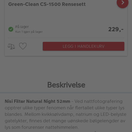
Green-Clean CS-1500 Rensesett
På lager
229,-
Kun 1 igjen på lager
LEGG I HANDLEKURV
Beskrivelse
Nisi Filter Natural Night 52mm
- Ved nattfotografering
opptrer ulike typer fenomen når flertallet ulike typer lys
blandes. Mellom kvikksølvdamp, natrium og LED-belyste
gatelykter, finnes det mange uønskede bølgelengder av
lys som forurenser nattehimmelen.