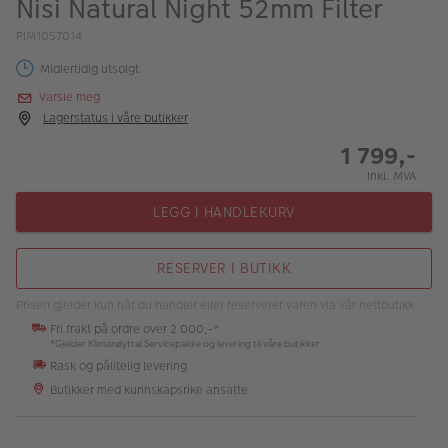
Nisi Natural Night 52mm Filter
ALBUM
PIM1057014
Kampanjer
Midlertidig utsolgt
Merker
Varsle meg
Lagerstatus i våre butikker
Lagersalg
1 799,-
Bildeprodukter
Inkl. MVA
LEGG I HANDLEKURV
Fotokurs
RESERVER I BUTIKK
Inspirasjon
Prisen gjelder kun når du handler eller reserverer varen via vår nettbutikk.
Butikkoversikt
Fri frakt på ordre over 2 000,-*
*Gjelder Klimanøytral Servicepakke og levering til våre butikker
Rask og pålitelig levering
Butikker med kunnskapsrike ansatte