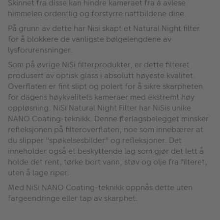
Skinnet fra disse kan hindre kameraet fra å avlese
himmelen ordentlig og forstyrre nattbildene dine.
På grunn av dette har Nisi skapt et Natural Night filter
for å blokkere de vanligste bølgelengdene av
lysforurensninger.
Som på øvrige NiSi filterprodukter, er dette filteret
produsert av optisk glass i absolutt høyeste kvalitet.
Overflaten er fint slipt og polert for å sikre skarpheten
for dagens høykvalitets kameraer med ekstremt høy
oppløsning. NiSi Natural Night Filter har NiSis unike
NANO Coating-teknikk. Denne flerlagsbelegget minsker
refleksjonen på filteroverflaten, noe som innebærer at
du slipper "spøkelsesbilder" og refleksjoner. Det
inneholder også et beskyttende lag som gjør det lett å
holde det rent, tørke bort vann, støv og olje fra filteret,
uten å lage riper.
Med NiSi NANO Coating-teknikk oppnås dette uten
fargeendringe eller tap av skarphet.