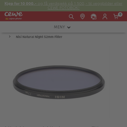
Kjøp for 10 000,-
og få verdisjekk på 1 500,- til veggbilder eller
CEWE FOTOBOK!
0
MENY
Man -
09:00 -
14:00 -
Søndag:
Nisi Natural Night 52mm Filter
KAMERA
Fre:
20:00
20:00
OBJEKTIV
FOTOTILBEHØR
E-post:
LYS OG STUDIO
kundeservice@japanphoto.no
INSTANTFOTO
ANALOG
KIKKERTER
RAMMER