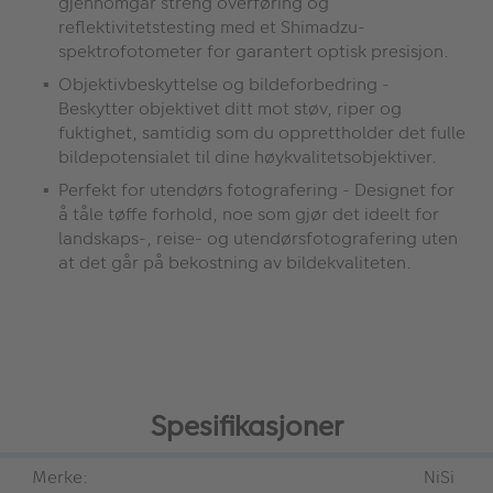
gjennomgår streng overføring og
reflektivitetstesting med et Shimadzu-
spektrofotometer for garantert optisk presisjon.
Objektivbeskyttelse og bildeforbedring -
Beskytter objektivet ditt mot støv, riper og
fuktighet, samtidig som du opprettholder det fulle
bildepotensialet til dine høykvalitetsobjektiver.
Perfekt for utendørs fotografering - Designet for
å tåle tøffe forhold, noe som gjør det ideelt for
landskaps-, reise- og utendørsfotografering uten
at det går på bekostning av bildekvaliteten.
Spesifikasjoner
Merke:
NiSi