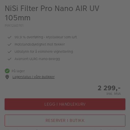
ALBUM
NiSi Filter Pro Nano AIR UV
105mm
Kampanjer
PIM1280761
Merker
99,9 % overføring - krystallklar som luft
Lagersalg
Motstandsdyktighet mot flekker
Bildeprodukter
Ultratynn for å eliminere vignettering
Avansert ULRC-nano-belegg
Fotokurs
På lager
Lagerstatus i våre butikker
Inspirasjon
2 299,-
Butikkoversikt
Inkl. MVA
LEGG I HANDLEKURV
RESERVER I BUTIKK