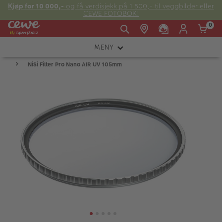
Kjøp for 10 000,-
og få verdisjekk på 1 500,- til veggbilder eller
CEWE FOTOBOK!
0
MENY
Man -
09:00 -
14:00 -
Søndag:
NiSi Filter Pro Nano AIR UV 105mm
KAMERA
Fre:
20:00
20:00
OBJEKTIV
FOTOTILBEHØR
E-post:
LYS OG STUDIO
kundeservice@japanphoto.no
INSTANTFOTO
ANALOG
KIKKERTER
RAMMER