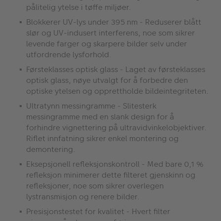
pålitelig ytelse i tøffe miljøer.
Blokkerer UV-lys under 395 nm - Reduserer blått
slør og UV-indusert interferens, noe som sikrer
levende farger og skarpere bilder selv under
utfordrende lysforhold.
Førsteklasses optisk glass - Laget av førsteklasses
optisk glass, nøye utvalgt for å forbedre den
optiske ytelsen og opprettholde bildeintegriteten.
Ultratynn messingramme - Slitesterk
messingramme med en slank design for å
forhindre vignettering på ultravidvinkelobjektiver.
Riflet innfatning sikrer enkel montering og
demontering.
Eksepsjonell refleksjonskontroll - Med bare 0,1 %
refleksjon minimerer dette filteret gjenskinn og
refleksjoner, noe som sikrer overlegen
lystransmisjon og renere bilder.
Presisjonstestet for kvalitet - Hvert filter