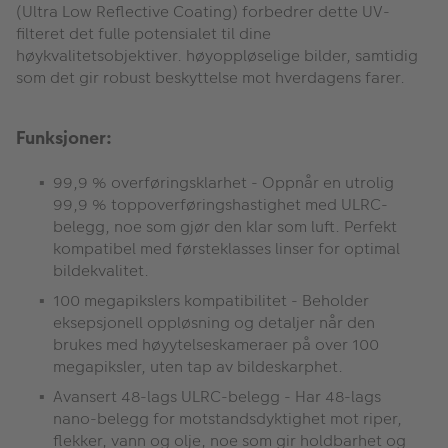
(Ultra Low Reflective Coating) forbedrer dette UV-
filteret det fulle potensialet til dine
høykvalitetsobjektiver. høyoppløselige bilder, samtidig
som det gir robust beskyttelse mot hverdagens farer.
Funksjoner:
99,9 % overføringsklarhet - Oppnår en utrolig
99,9 % toppoverføringshastighet med ULRC-
belegg, noe som gjør den klar som luft. Perfekt
kompatibel med førsteklasses linser for optimal
bildekvalitet.
100 megapikslers kompatibilitet - Beholder
eksepsjonell oppløsning og detaljer når den
brukes med høyytelseskameraer på over 100
megapiksler, uten tap av bildeskarphet.
Avansert 48-lags ULRC-belegg - Har 48-lags
nano-belegg for motstandsdyktighet mot riper,
flekker, vann og olje, noe som gir holdbarhet og