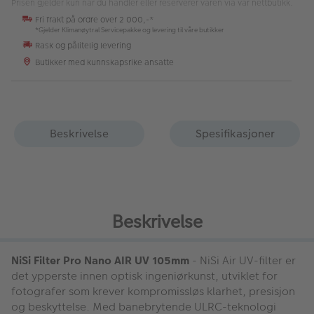
Prisen gjelder kun når du handler eller reserverer varen via vår nettbutikk.
Fri frakt på ordre over 2 000,-*
*Gjelder Klimanøytral Servicepakke og levering til våre butikker
Rask og pålitelig levering
Butikker med kunnskapsrike ansatte
Beskrivelse
Spesifikasjoner
Beskrivelse
NiSi Filter Pro Nano AIR UV 105mm
- NiSi Air UV-filter er
det ypperste innen optisk ingeniørkunst, utviklet for
fotografer som krever kompromissløs klarhet, presisjon
og beskyttelse. Med banebrytende ULRC-teknologi