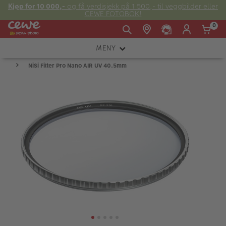
Kjøp for 10 000,-
og få verdisjekk på 1 500,- til veggbilder eller
CEWE FOTOBOK!
0
MENY
Man -
09:00 -
14:00 -
Søndag:
NiSi Filter Pro Nano AIR UV 40.5mm
KAMERA
Fre:
20:00
20:00
OBJEKTIV
FOTOTILBEHØR
E-post:
LYS OG STUDIO
kundeservice@japanphoto.no
INSTANTFOTO
ANALOG
KIKKERTER
RAMMER