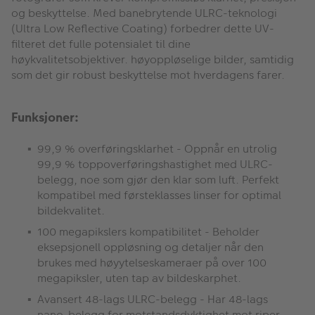
og beskyttelse. Med banebrytende ULRC-teknologi
(Ultra Low Reflective Coating) forbedrer dette UV-
filteret det fulle potensialet til dine
høykvalitetsobjektiver. høyoppløselige bilder, samtidig
som det gir robust beskyttelse mot hverdagens farer.
Funksjoner:
99,9 % overføringsklarhet - Oppnår en utrolig
99,9 % toppoverføringshastighet med ULRC-
belegg, noe som gjør den klar som luft. Perfekt
kompatibel med førsteklasses linser for optimal
bildekvalitet.
100 megapikslers kompatibilitet - Beholder
eksepsjonell oppløsning og detaljer når den
brukes med høyytelseskameraer på over 100
megapiksler, uten tap av bildeskarphet.
Avansert 48-lags ULRC-belegg - Har 48-lags
nano-belegg for motstandsdyktighet mot riper,