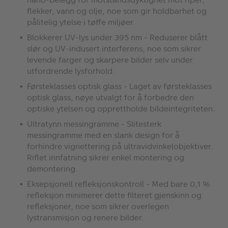
flekker, vann og olje, noe som gir holdbarhet og
pålitelig ytelse i tøffe miljøer.
Blokkerer UV-lys under 395 nm - Reduserer blått
slør og UV-indusert interferens, noe som sikrer
levende farger og skarpere bilder selv under
utfordrende lysforhold.
Førsteklasses optisk glass - Laget av førsteklasses
optisk glass, nøye utvalgt for å forbedre den
optiske ytelsen og opprettholde bildeintegriteten.
Ultratynn messingramme - Slitesterk
messingramme med en slank design for å
forhindre vignettering på ultravidvinkelobjektiver.
Riflet innfatning sikrer enkel montering og
demontering.
Eksepsjonell refleksjonskontroll - Med bare 0,1 %
refleksjon minimerer dette filteret gjenskinn og
refleksjoner, noe som sikrer overlegen
lystransmisjon og renere bilder.