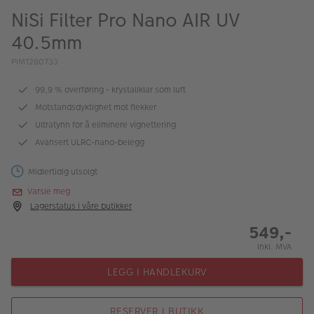
ALBUM
NiSi Filter Pro Nano AIR UV
40.5mm
Kampanjer
PIM1280733
Merker
99,9 % overføring - krystallklar som luft
Lagersalg
Motstandsdyktighet mot flekker
Bildeprodukter
Ultratynn for å eliminere vignettering
Avansert ULRC-nano-belegg
Fotokurs
Midlertidig utsolgt
Varsle meg
Inspirasjon
Lagerstatus i våre butikker
Butikkoversikt
549,-
Inkl. MVA
LEGG I HANDLEKURV
RESERVER I BUTIKK