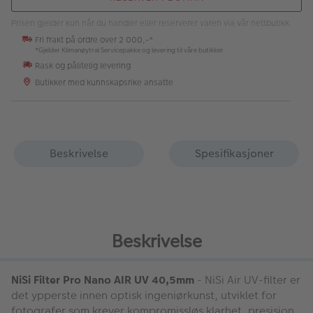
Prisen gjelder kun når du handler eller reserverer varen via vår nettbutikk.
Fri frakt på ordre over 2 000,-*
*Gjelder Klimanøytral Servicepakke og levering til våre butikker
Rask og pålitelig levering
Butikker med kunnskapsrike ansatte
Beskrivelse
Spesifikasjoner
Beskrivelse
NiSi Filter Pro Nano AIR UV 40,5mm
- NiSi Air UV-filter er
det ypperste innen optisk ingeniørkunst, utviklet for
fotografer som krever kompromissløs klarhet, presisjon