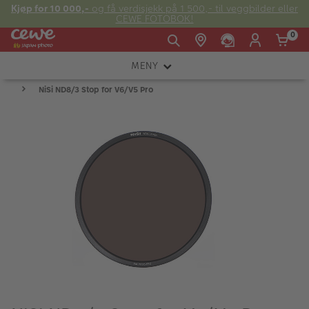
Kjøp for 10 000,-
og få verdisjekk på 1 500,- til veggbilder eller
CEWE FOTOBOK!
0
MENY
Man -
09:00 -
14:00 -
Søndag:
NiSi ND8/3 Stop for V6/V5 Pro
KAMERA
Fre:
20:00
20:00
OBJEKTIV
FOTOTILBEHØR
E-post:
LYS OG STUDIO
kundeservice@japanphoto.no
INSTANTFOTO
ANALOG
KIKKERTER
RAMMER