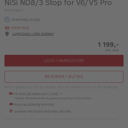
NiSi ND8/3 Stop for V6/V5 Pro
ALBUM
PIM1108623
Kampanjer
Midlertidig utsolgt
Merker
Varsle meg
Lagerstatus i våre butikker
Lagersalg
1 199,-
Bildeprodukter
Inkl. MVA
LEGG I HANDLEKURV
Fotokurs
RESERVER I BUTIKK
Inspirasjon
Prisen gjelder kun når du handler eller reserverer varen via vår nettbutikk.
Butikkoversikt
Fri frakt på ordre over 2 000,-*
*Gjelder Klimanøytral Servicepakke og levering til våre butikker
Rask og pålitelig levering
Butikker med kunnskapsrike ansatte