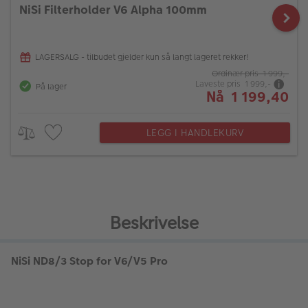
NiSi Filterholder V6 Alpha 100mm
LAGERSALG - tilbudet gjelder kun så langt lageret rekker!
Ordinær pris 1 999,-
Laveste pris 1 999,-
På lager
Nå 1 199,40
LEGG I HANDLEKURV
Beskrivelse
NiSi ND8/3 Stop for V6/V5 Pro