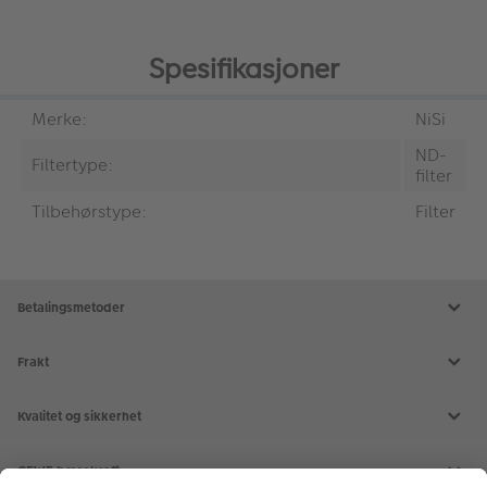
Spesifikasjoner
Merke:
NiSi
ND-
Filtertype:
filter
Tilbehørstype:
Filter
Betalingsmetoder
Frakt
Kvalitet og sikkerhet
CEWE bærekraft