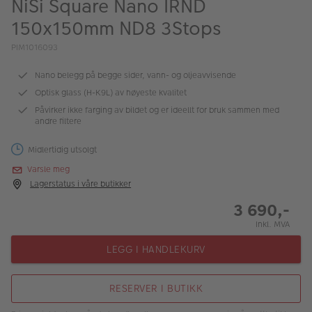
NiSi Square Nano IRND
ALBUM
150x150mm ND8 3Stops
Kampanjer
PIM1016093
Merker
Nano belegg på begge sider, vann- og oljeavvisende
Lagersalg
Optisk glass (H-K9L) av høyeste kvalitet
Påvirker ikke farging av bildet og er ideellt for bruk sammen med
Bildeprodukter
andre filtere
Midlertidig utsolgt
Fotokurs
Varsle meg
Lagerstatus i våre butikker
Inspirasjon
3 690,-
Butikkoversikt
Inkl. MVA
LEGG I HANDLEKURV
RESERVER I BUTIKK