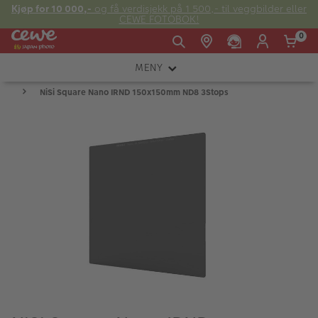
Kjøp for 10 000,-
og få verdisjekk på 1 500,- til veggbilder eller
CEWE FOTOBOK!
0
MENY
Man -
09:00 -
14:00 -
Søndag:
NiSi Square Nano IRND 150x150mm ND8 3Stops
KAMERA
Fre:
20:00
20:00
OBJEKTIV
FOTOTILBEHØR
E-post:
LYS OG STUDIO
kundeservice@japanphoto.no
INSTANTFOTO
ANALOG
KIKKERTER
RAMMER