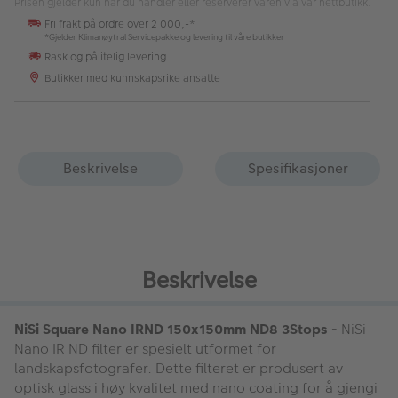
Prisen gjelder kun når du handler eller reserverer varen via vår nettbutikk.
Fri frakt på ordre over 2 000,-*
*Gjelder Klimanøytral Servicepakke og levering til våre butikker
Rask og pålitelig levering
Butikker med kunnskapsrike ansatte
Beskrivelse
Spesifikasjoner
Beskrivelse
NiSi Square Nano IRND 150x150mm ND8 3Stops -
NiSi
Nano IR ND filter er spesielt utformet for
landskapsfotografer. Dette filteret er produsert av
optisk glass i høy kvalitet med nano coating for å gjengi