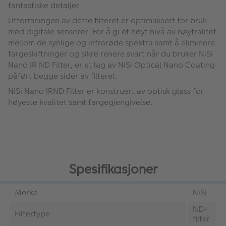
fantastiske detaljer.
Utformningen av dette filteret er optimalisert for bruk
med digitale sensorer. For å gi et høyt nivå av nøytralitet
mellom de synlige og infrarøde spektra samt å eliminere
fargeskiftninger og sikre renere svart når du bruker NiSi
Nano IR ND Filter, er et lag av NiSi Optical Nano Coating
påført begge sider av filteret.
NiSi Nano IRND Filter er konstruert av optisk glass for
høyeste kvalitet samt fargegjengivelse.
Spesifikasjoner
Merke:
NiSi
ND-
Filtertype:
filter