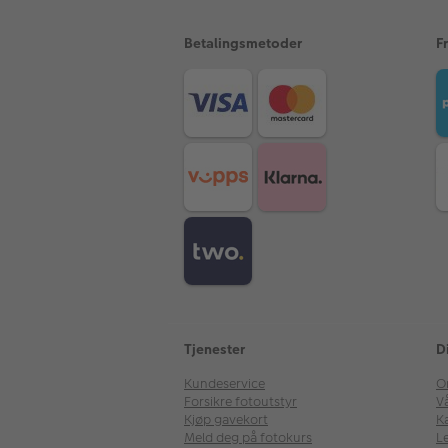
Betalingsmetoder
F
Tjenester
D
Kundeservice
O
Forsikre fotoutstyr
V
Kjøp gavekort
Ka
Meld deg på fotokurs
Le