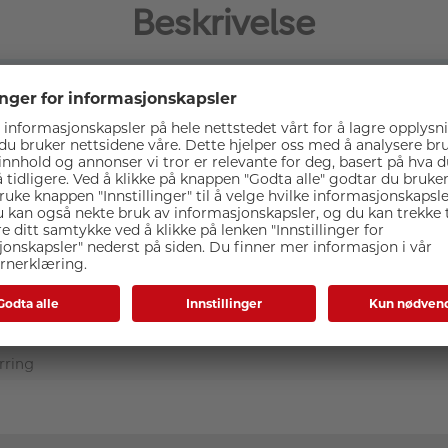
Beskrivelse
 lar deg montere et filter som har gjenger som er større enn o
iSi Step-Up Adapterring Brass 77-82mm.
Spesifikasjoner
rring