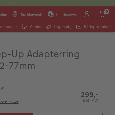
OTOBOK!
0
asjon
Butikkoversikt
Kundeservice
Kampanjer
Merker
Lagersalg
Bildeprodukter
Man -
09:00 -
14:00 -
Søndag:
Fre:
20:00
20:00
tep-Up Adapterring
52-77mm
E-post:
kundeservice@japanphoto.no
lgt
299,-
Inkl. MVA
åre butikker