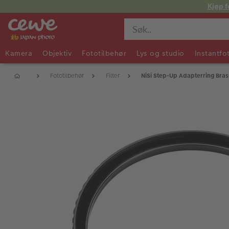
Kjøp f
Kamera
Objektiv
Fototilbehør
Lys og studio
Instantfo
Fototilbehør
Filter
NiSi Step-Up Adapterring Bra