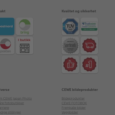
rakt
Kvalitet og sikkerhet
iverse
CEWE bildeprodukter
m CEWE Japan Photo
Bildeprodukter
åre fotobutikker
CEWE FOTOBOK
rriere
Fremkalle bilder
dige stillinger
Veggbilder