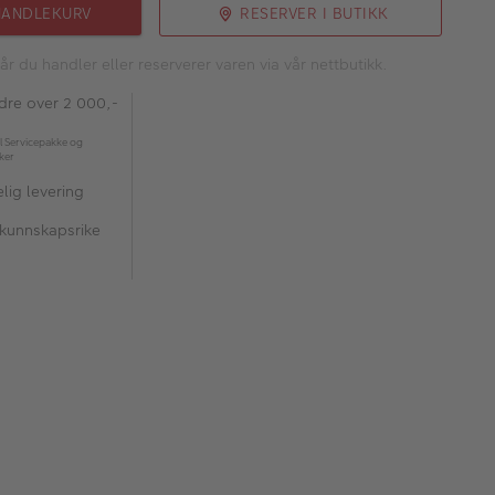
HANDLEKURV
RESERVER I BUTIKK
år du handler eller reserverer varen via vår nettbutikk.
rdre over 2 000,-
l Servicepakke og
kker
lig levering
 kunnskapsrike