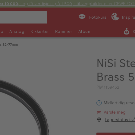
or 10 000,-
og få verdisjekk på 1 500,- til veggbilder eller CEWE F
Fotokurs
Inspir
to
Analog
Kikkerter
Rammer
Album
ss 52-77mm
NiSi S
Brass 
PIM1159452
Midlertidig utso
Varsle meg
Lagerstatus i v