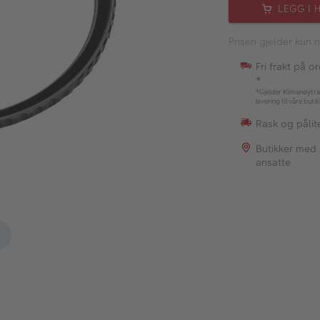
LEGG I 
Prisen gjelder kun n
Fri frakt på o
*
*Gjelder Klimanøytra
levering til våre buti
Rask og pålite
Butikker med
ansatte