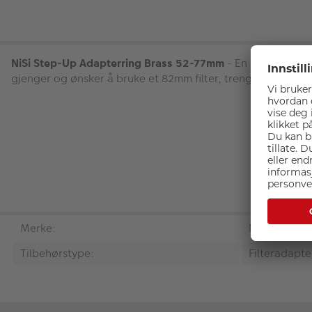
NiSi Step-Up Adapterring Brass 52-77mm
- En step-up ring
gjenger og ønsker å bruke et 82mm filter, trenger du en N
Merke:
NiSi
Tilbehørstype:
Filteradapte