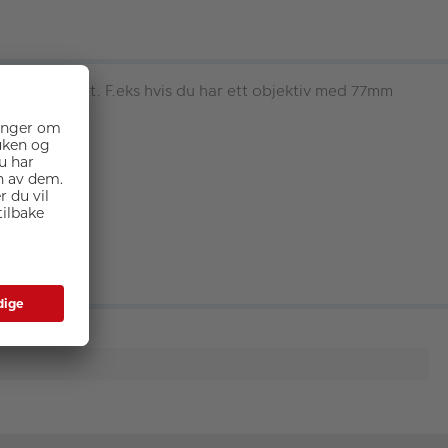
bjektivet ditt. F.eks hvis du har ett objektiv med 77mm