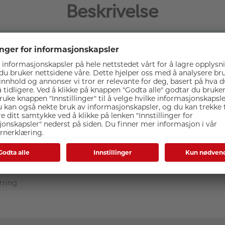
Beskrivelse
 lar deg montere et filter som har gjenger som er større enn o
iSi Step-Up Adapterring Brass 77-82mm.
Spesifikasjoner
rring