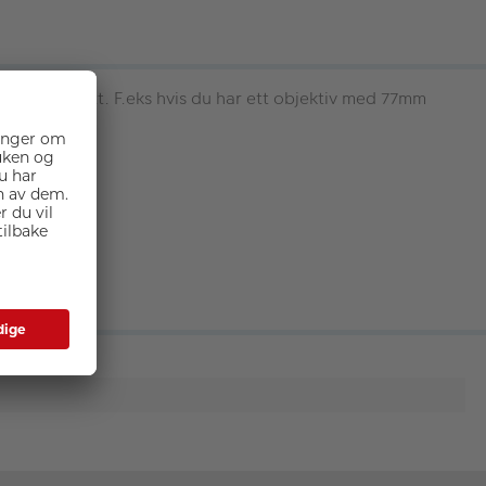
bjektivet ditt. F.eks hvis du har ett objektiv med 77mm