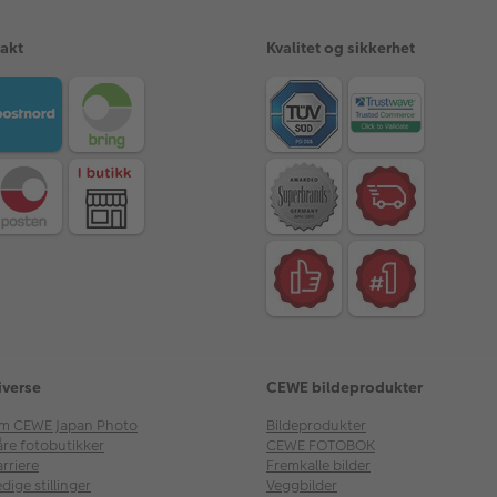
rakt
Kvalitet og sikkerhet
iverse
CEWE bildeprodukter
m CEWE Japan Photo
Bildeprodukter
åre fotobutikker
CEWE FOTOBOK
rriere
Fremkalle bilder
dige stillinger
Veggbilder