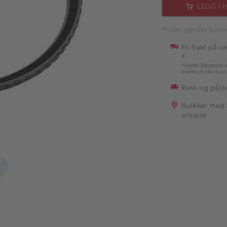
LEGG I 
Prisen gjelder kun n
Fri frakt på o
*
*Gjelder Klimanøytra
levering til våre buti
Rask og pålite
Butikker med
ansatte