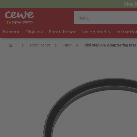
Kjøp f
Kamera
Objektiv
Fototilbehør
Lys og studio
Instantfo
Fototilbehør
Filter
NiSi Step-Up Adapterring Bra