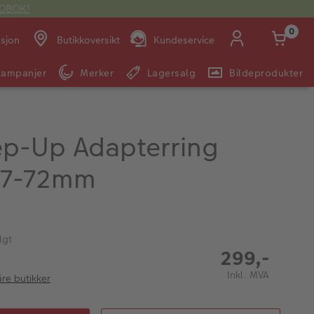
OTOBOK!
0
asjon
Butikkoversikt
Kundeservice
Kampanjer
Merker
Lagersalg
Bildeprodukter
Man -
09:00 -
14:00 -
Søndag:
Fre:
20:00
20:00
tep-Up Adapterring
67-72mm
E-post:
kundeservice@japanphoto.no
lgt
299,-
Inkl. MVA
åre butikker