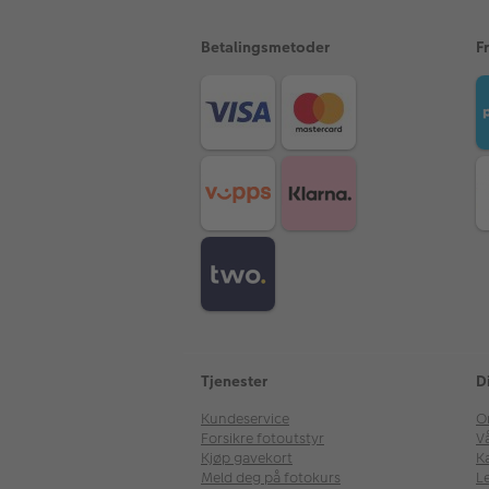
Betalingsmetoder
F
Tjenester
D
Kundeservice
O
Forsikre fotoutstyr
V
Kjøp gavekort
Ka
Meld deg på fotokurs
Le