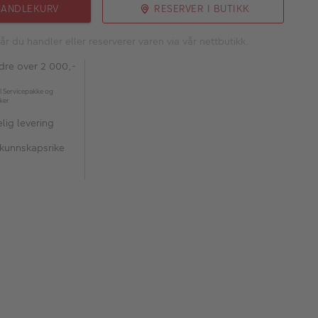
HANDLEKURV
RESERVER I BUTIKK
år du handler eller reserverer varen via vår nettbutikk.
rdre over 2 000,-
l Servicepakke og
kker
lig levering
 kunnskapsrike