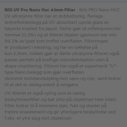
NiSi UV Pro Nano Huc 43mm Filter
- NiSi PRO Nano HUC
UV ultratynne filter har et dobbeltsidig, flerlags
antirefleksbelegg på UV-absorbert optisk glass av
høyeste kvalitet fra Japan. Dette gjør at refleksjonen blir
minimal (0,3%) og at filteret slipper igjennom mer enn
99,2% av lyset som treffer overflaten. Filterringen
er produsert i messing, og har en tykkelse på
kun 3,5mm, hvilket gjør at dette ultratynne filteret også
passer perfekt på kraftige vidvinkelobjektiv uten å
skape vinjettering. Filteret har også et superhardt "U"-
type Nano belegg som gjør overflaten
ekstremt motstandsdyktig mot vann og olje, samt bidrar
til at det er veldig enkelt å rengjøre.
UV-filteret er også nyttig som et vanlig
beskyttelsesfilter og bør sitte på objektivet hele tiden.
Filter bidrar til å minimere støv, fukt og skader på
fremre linseelement og gir ytterligere beskyttelse ved
f.eks. et ytre slag mot objektivet.