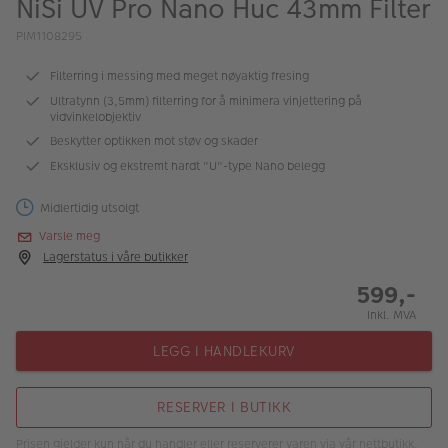
NiSi UV Pro Nano Huc 43mm Filter
ALBUM
PIM1108295
Kampanjer
Filterring i messing med meget nøyaktig fresing
Merker
Ultratynn (3,5mm) filterring for å minimera vinjettering på
vidvinkelobjektiv
Lagersalg
Beskytter optikken mot støv og skader
Eksklusiv og ekstremt hardt "U"-type Nano belegg
Bildeprodukter
Midlertidig utsolgt
Fotokurs
Varsle meg
Lagerstatus i våre butikker
Inspirasjon
599,-
Butikkoversikt
Inkl. MVA
LEGG I HANDLEKURV
RESERVER I BUTIKK
Prisen gjelder kun når du handler eller reserverer varen via vår nettbutikk.