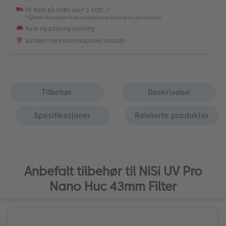
Fri frakt på ordre over 2 000,-*
*Gjelder Klimanøytral Servicepakke og levering til våre butikker
Rask og pålitelig levering
Butikker med kunnskapsrike ansatte
Tilbehør
Beskrivelse
Spesifikasjoner
Relaterte produkter
Anbefalt tilbehør til NiSi UV Pro
Nano Huc 43mm Filter