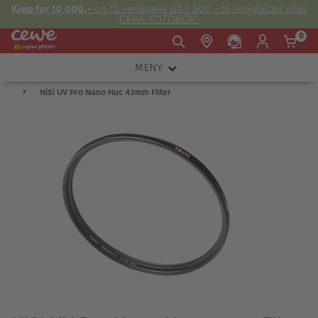
Kjøp for 10 000,-
og få verdisjekk på 1 500,- til veggbilder eller
CEWE FOTOBOK!
0
MENY
Man -
09:00 -
14:00 -
Søndag:
NiSi UV Pro Nano Huc 43mm Filter
KAMERA
Fre:
20:00
20:00
OBJEKTIV
FOTOTILBEHØR
E-post:
LYS OG STUDIO
kundeservice@japanphoto.no
INSTANTFOTO
ANALOG
KIKKERTER
RAMMER