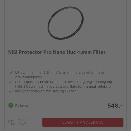
NiSi Protector Pro Nano Huc 43mm Filter
Ultratynn ramme (3,5 mm) for å minimere vinjettering på
vidvinkelobjektiv
Optisk glass av beste kvalitet for best mulig lysgjennomgang
(>99,3%) og med meget glatt overflate for minimal refleksjon
(0,3%)
Beskytter optikken mot støv og skader
548,-
På lager
LEGG I HANDLEKURV