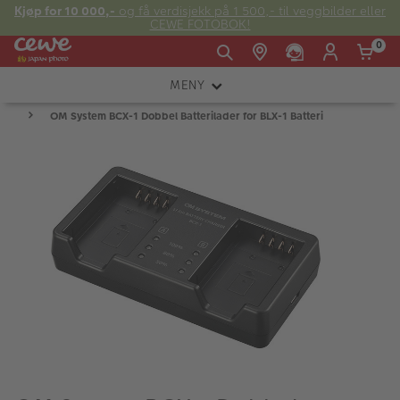
Kjøp for 10 000,-
og få verdisjekk på 1 500,- til veggbilder eller
CEWE FOTOBOK!
0
MENY
Man -
09:00 -
14:00 -
Søndag:
OM System BCX-1 Dobbel Batterilader for BLX-1 Batteri
KAMERA
Fre:
20:00
20:00
OBJEKTIV
FOTOTILBEHØR
E-post:
LYS OG STUDIO
kundeservice@japanphoto.no
INSTANTFOTO
ANALOG
KIKKERTER
RAMMER