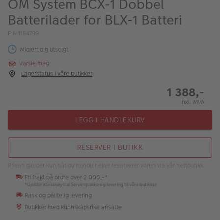
OM System BCX-1 Dobbel
ALBUM
Batterilader for BLX-1 Batteri
Kampanjer
PIM1154799
Merker
Midlertidig utsolgt
Varsle meg
Lagersalg
Lagerstatus i våre butikker
Bildeprodukter
1 388,-
Inkl. MVA
Fotokurs
LEGG I HANDLEKURV
Inspirasjon
RESERVER I BUTIKK
Butikkoversikt
Prisen gjelder kun når du handler eller reserverer varen via vår nettbutikk.
Fri frakt på ordre over 2 000,-*
*Gjelder Klimanøytral Servicepakke og levering til våre butikker
Rask og pålitelig levering
Butikker med kunnskapsrike ansatte