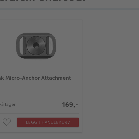
k Micro-Anchor Attachment
169,-
På lager
LEGG I HANDLEKURV