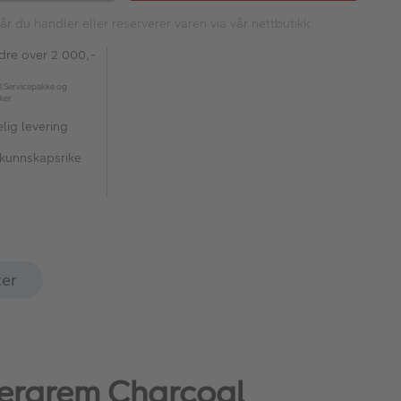
år du handler eller reserverer varen via vår nettbutikk.
rdre over 2 000,-
l Servicepakke og
kker
lig levering
 kunnskapsrike
ter
merarem Charcoal