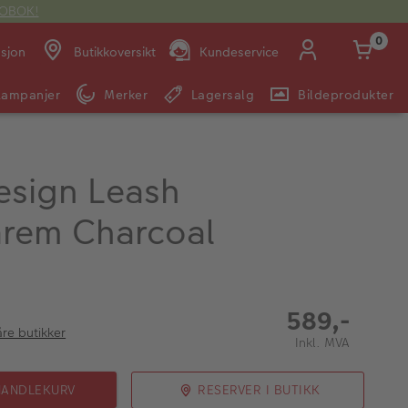
OTOBOK!
0
asjon
Butikkoversikt
Kundeservice
Kampanjer
Merker
Lagersalg
Bildeprodukter
Man -
09:00 -
14:00 -
Søndag:
Fre:
20:00
20:00
esign Leash
rem Charcoal
E-post:
kundeservice@japanphoto.no
589,-
åre butikker
Inkl. MVA
HANDLEKURV
RESERVER I BUTIKK