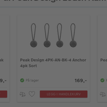
ak
Peak Design 4PK-AN-BK-4 Anchor
Pea
4pk Sort
9,-
169,-
På lager
V
LEGG I HANDLEKURV