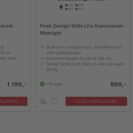
rarem
Peak Design Slide Lite Kamerarem
Midnight
kg
Bruk som slyngestropp, skulderstropp
145 cm
eller nakkestropp
ke- eller
Justerbar lengde fra 99 til 145 cm
Solide fester som tåler en vekt på opptil
90 kg
1 199,-
899,-
På lager
NDLEKURV
LEGG I HANDLEKURV