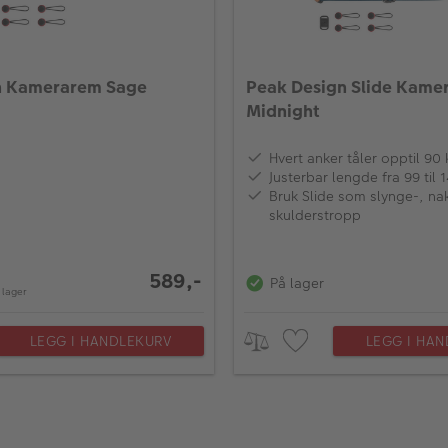
h Kamerarem Sage
Peak Design Slide Kame
Midnight
Hvert anker tåler opptil 90 
Justerbar lengde fra 99 til 
Bruk Slide som slynge-, nak
skulderstropp
589,-
På lager
 lager
LEGG I HANDLEKURV
LEGG I HA