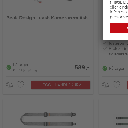
Peak Design Leash Kamerarem Ash
Peak Desi
Hvert anke
Justerbar 
Bruk Slide
skulderst
På lager
589,-
På lager
Kun 1 igjen på lager
LEGG I HANDLEKURV