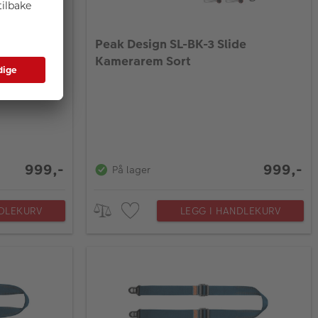
de
Peak Design SL-BK-3 Slide
Kamerarem Sort
999,-
999,-
På lager
NDLEKURV
LEGG I HANDLEKURV