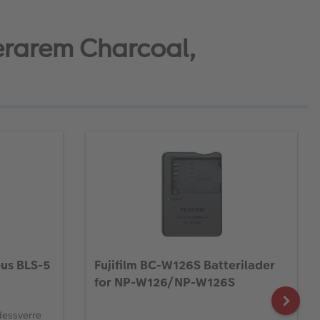
erarem Charcoal,
us BLS-5
Fujifilm BC-W126S Batterilader
for NP-W126/NP-W126S
 dessverre