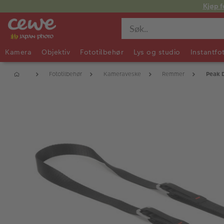
Kjøp f
Kamera
Objektiv
Fototilbehør
Lys og studio
Instantfo
Fototilbehør
Kameraveske
Remmer
Peak 