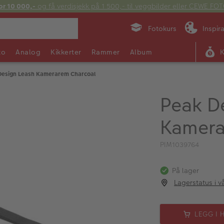
or 10 000,-
og få verdisjekk på 1 500,- til veggbilder eller CEWE F
Fotokurs
Inspir
to
Analog
Kikkerter
Rammer
Album
Design Leash Kamerarem Charcoal
Peak D
Kamera
PIM1039764
På lager
Lagerstatus i v
LEGG I 