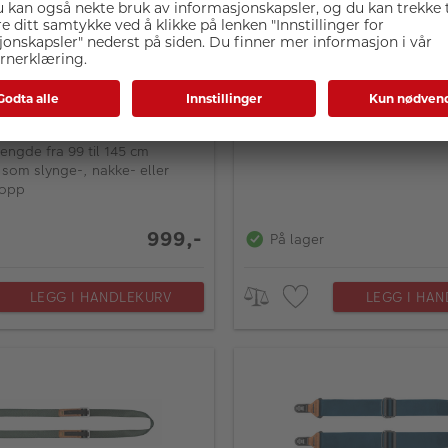
gn Slide Kamerarem Sage
Peak Design SL-AS-3 Sli
Kamerarem Ash
r tåler opptil 90 kg
lengde fra 99 til 145 cm
 som slynge-, nakke- eller
ropp
999,-
På lager
LEGG I HANDLEKURV
LEGG I HA