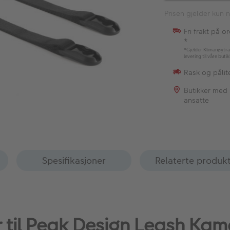
Prisen gjelder kun n
Fri frakt på o
*
*Gjelder Klimanøytra
levering til våre buti
Rask og pålite
Butikker med
ansatte
Spesifikasjoner
Relaterte produk
ør til Peak Design Leash Ka