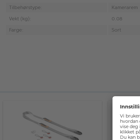
Tilbehørstype:
Kamerarem
Vekt (kg):
0.08
Farge:
Sort