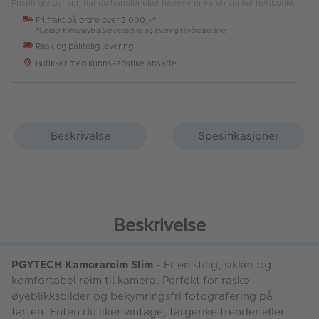
Prisen gjelder kun når du handler eller reserverer varen via vår nettbutikk.
Fri frakt på ordre over 2 000,-*
*Gjelder Klimanøytral Servicepakke og levering til våre butikker
Rask og pålitelig levering
Butikker med kunnskapsrike ansatte
Beskrivelse
Spesifikasjoner
Beskrivelse
PGYTECH Kamerareim Slim
- Er en stilig, sikker og
komfortabel reim til kamera. Perfekt for raske
øyeblikksbilder og bekymringsfri fotografering på
farten. Enten du liker vintage, fargerike trender eller