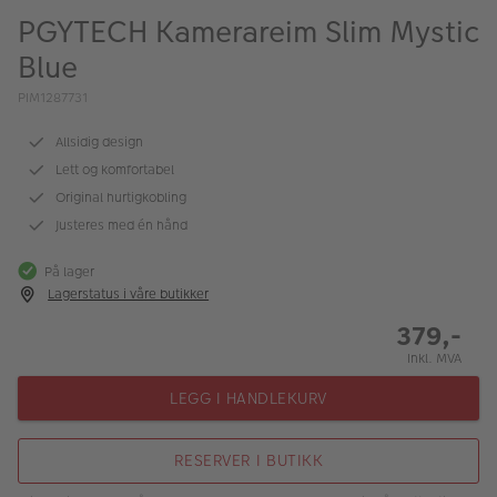
ALBUM
PGYTECH Kamerareim Slim Mystic
Blue
Kampanjer
PIM1287731
Merker
Allsidig design
Lagersalg
Lett og komfortabel
Bildeprodukter
Original hurtigkobling
Justeres med én hånd
Fotokurs
På lager
Lagerstatus i våre butikker
Inspirasjon
379,-
Butikkoversikt
Inkl. MVA
LEGG I HANDLEKURV
RESERVER I BUTIKK