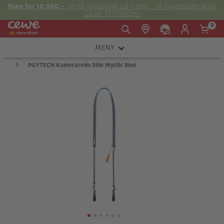
Kjøp for 10 000,-
og få verdisjekk på 1 500,- til veggbilder eller
CEWE FOTOBOK!
0
MENY
Man -
09:00 -
14:00 -
Søndag:
PGYTECH Kamerareim Slim Mystic Blue
KAMERA
Fre:
20:00
20:00
OBJEKTIV
FOTOTILBEHØR
E-post:
LYS OG STUDIO
kundeservice@japanphoto.no
INSTANTFOTO
ANALOG
KIKKERTER
RAMMER