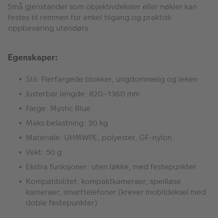
Små gjenstander som objektivdeksler eller nøkler kan
festes til remmen for enkel tilgang og praktisk
oppbevaring utendørs.
Egenskaper:
Stil: Flerfargede blokker, ungdommelig og leken
Justerbar lengde: 820–1360 mm
Farge: Mystic Blue
Maks belastning: 30 kg
Materiale: UHMWPE, polyester, GF-nylon
Vekt: 50 g
Ekstra funksjoner: uten løkke, med festepunkter
Kompatibilitet: kompaktkameraer, speilløse
kameraer, smarttelefoner (krever mobildeksel med
doble festepunkter)