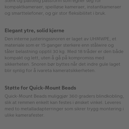
Sterk og pålitelig passform som egner seg for
kompaktkameraer, speilløse kameraer, instantkameraer
og smarttelefoner, og gir stor fleksibilitet i bruk.
Elegant ytre, solid kjerne
Den interne justeringssnoren er laget av UHMWPE, et
materiale som er 15 ganger sterkere enn stålwire og
tåler belastning opptil 30 kg. Med 18 tråder er den både
kompakt og lett, uten å gå på kompromiss med
sikkerheten. Snoren bør byttes når det indre gule laget
blir synlig for å ivareta kameratsikkerheten.
Støtte for Quick-Mount Beads
Quick-Mount Beads muliggjør 360 graders blindkobling,
slik at remmen enkelt kan festes i ønsket vinkel. Leveres
med to metalladapterringer som sikrer trygg montering i
ulike kamerafester.