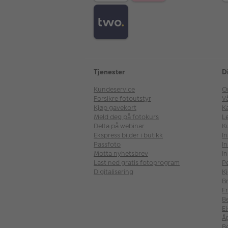
Tjenester
D
Kundeservice
O
Forsikre fotoutstyr
V
Kjøp gavekort
Ka
Meld deg på fotokurs
Le
Delta på webinar
K
Ekspress bilder i butikk
I
Passfoto
In
Motta nyhetsbrev
In
Last ned gratis fotoprogram
P
Digitalisering
Kj
B
Fr
B
E
Å
Be