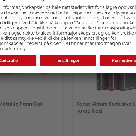
øpte Pilot Twin Marker Sort
Metallic Penn Gull
Focus Album Exclusive L
10x15 Rød