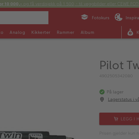
or 10 000,-
og få verdisjekk på 1 500,- til veggbilder eller CEWE F
Fotokurs
Inspir
to
Analog
Kikkerter
Rammer
Album
Pilot T
4902505342080
På lager
Lagerstatus i v
LEGG I 
Prisen gjelder kun n