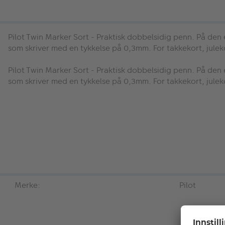
Pilot Twin Marker Sort
- Praktisk dobbelsidig penn. På den
som skriver med en tykkelse på 0,3mm. For takkekort, jule
Pilot Twin Marker Sort
- Praktisk dobbelsidig penn. På den
som skriver med en tykkelse på 0,3mm. For takkekort, jule
Merke:
Pilot