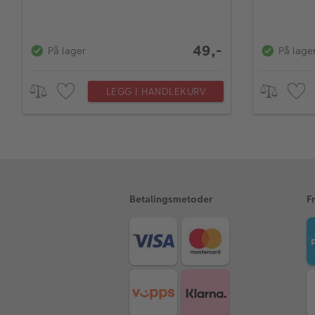
49,-
På lager
På lage
LEGG I HANDLEKURV
Betalingsmetoder
F