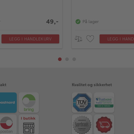
49,-
r
På lager
LEGG I HANDLEKURV
LEGG I HAN
rakt
Kvalitet og sikkerhet