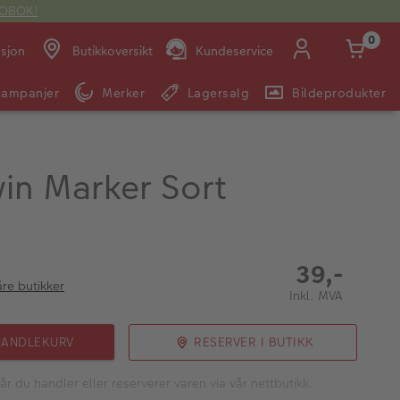
OTOBOK!
0
asjon
Butikkoversikt
Kundeservice
Kampanjer
Merker
Lagersalg
Bildeprodukter
Man -
09:00 -
14:00 -
Søndag:
Fre:
20:00
20:00
win Marker Sort
E-post:
kundeservice@japanphoto.no
39,-
åre butikker
Inkl. MVA
HANDLEKURV
RESERVER I BUTIKK
år du handler eller reserverer varen via vår nettbutikk.