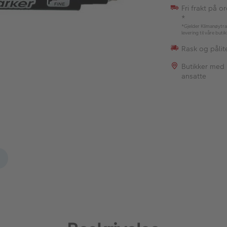
Fri frakt på o
*
*Gjelder Klimanøytra
levering til våre buti
Rask og pålite
Butikker med
ansatte