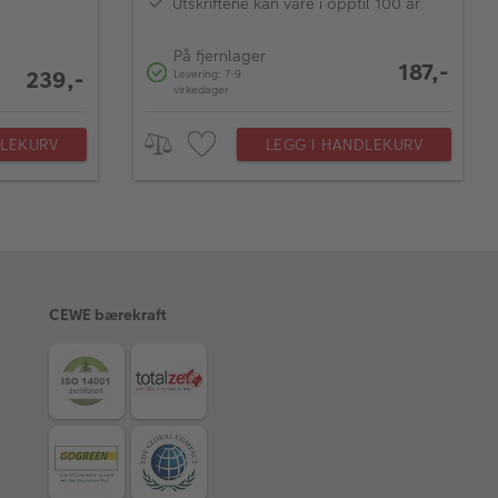
Utskriftene kan vare i opptil 100 år
På fjernlager
187,-
239,-
Levering: 7-9
virkedager
DLEKURV
LEGG I HANDLEKURV
CEWE bærekraft