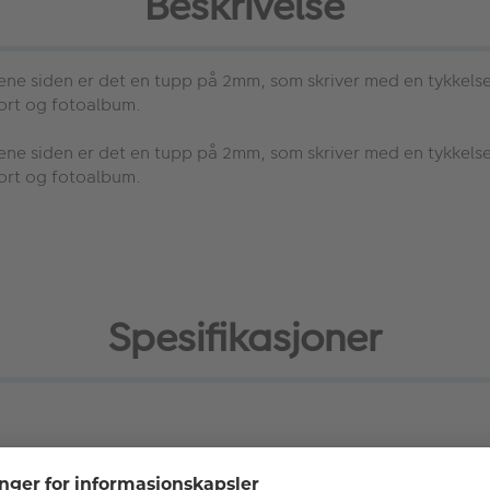
Beskrivelse
 ene siden er det en tupp på 2mm, som skriver med en tykkel
kort og fotoalbum.
 ene siden er det en tupp på 2mm, som skriver med en tykkel
kort og fotoalbum.
Spesifikasjoner