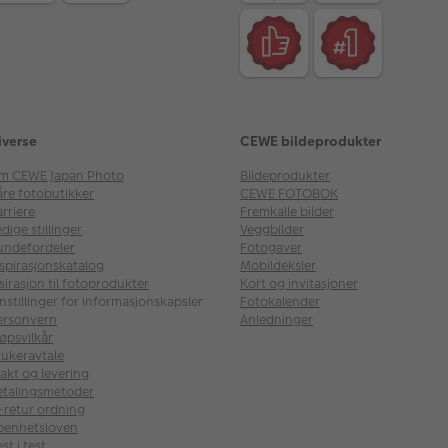
iverse
CEWE bildeprodukter
m CEWE Japan Photo
Bildeprodukter
åre fotobutikker
CEWE FOTOBOK
rriere
Fremkalle bilder
dige stillinger
Veggbilder
undefordeler
Fotogaver
nspirasjonskatalog
Mobildeksler
sirasjon til fotoprodukter
Kort og invitasjoner
nstillinger for informasjonskapsler
Fotokalender
ersonvern
Anledninger
øpsvilkår
rukeravtale
akt og levering
etalingsmetoder
l-retur ordning
penhetsloven
st i test