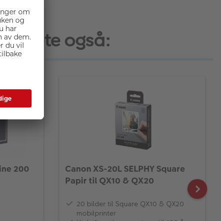
, kjøpte også:
ine 200
Canon XS-20L SELPHY Square
Papir til QX10 & QX20
20 bilder til Square QX10 & QX20
mobilprinter