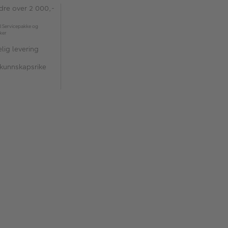
rdre over 2 000,-
l Servicepakke og
kker
lig levering
 kunnskapsrike