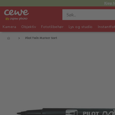
Kjøp f
Kamera
Objektiv
Fototilbehør
Lys og studio
Instantfo
Pilot Twin Marker Sort