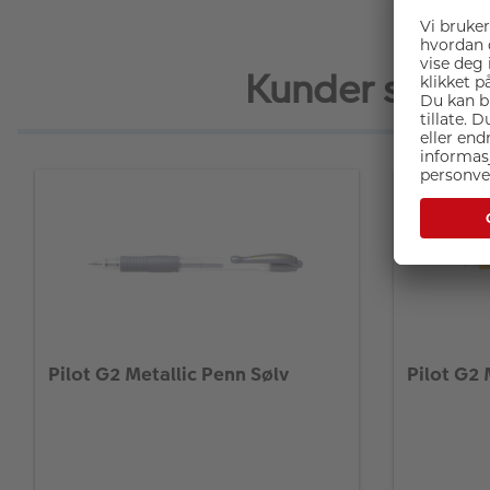
Kunder som kj
Pilot G2 Metallic Penn Sølv
Pilot G2 