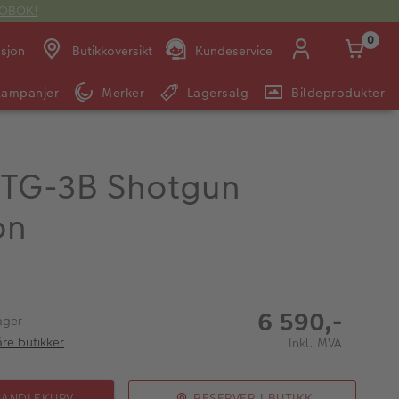
OTOBOK!
0
asjon
Butikkoversikt
Kundeservice
Kampanjer
Merker
Lagersalg
Bildeprodukter
Man -
09:00 -
14:00 -
Søndag:
Fre:
20:00
20:00
TG-3B Shotgun
on
E-post:
kundeservice@japanphoto.no
6 590,-
ager
åre butikker
Inkl. MVA
HANDLEKURV
RESERVER I BUTIKK