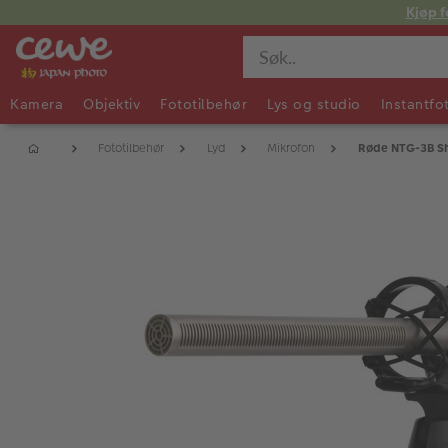
Kjøp f
Kamera
Objektiv
Fototilbehør
Lys og studio
Instantfo
Fototilbehør
Lyd
Mikrofon
Røde NTG-3B Sh