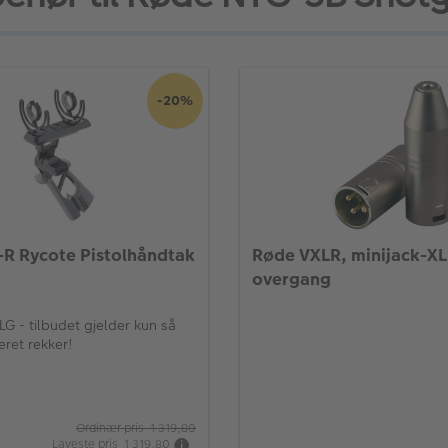
-20%
R Rycote Pistolhåndtak
Røde VXLR, minijack-X
overgang
 - tilbudet gjelder kun så
eret rekker!
Ordinær pris 1 319,80
Laveste pris 1 319,80