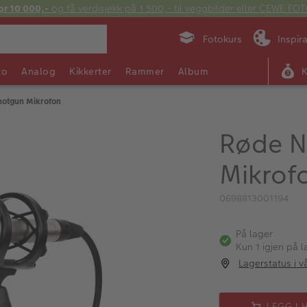
or 10 000,-
og få verdisjekk på 1 500,- til veggbilder eller CEWE F
Fotokurs
Inspir
to
Analog
Kikkerter
Rammer
Album
otgun Mikrofon
Røde N
Mikrof
0698813001194
På lager
Kun 1 igjen på l
Lagerstatus i v
LEGG I 