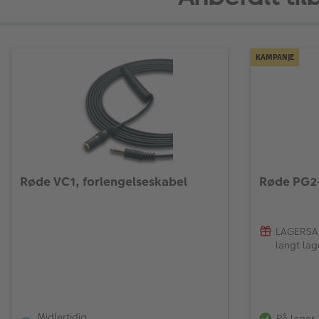
KAMPANJE
Røde VC1, forlengelseskabel
Røde PG2-
LAGERSALG
langt lag
Midlertidig
På lager