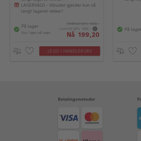
LAGERSALG - tilbudet gjelder kun så
langt lageret rekker!
Ordinær pris 498,-
På lager
Laveste pris 498,-
På lage
Nå 199,20
Kun 1 igjen på lager
LEGG I HANDLEKURV
Betalingsmetoder
F