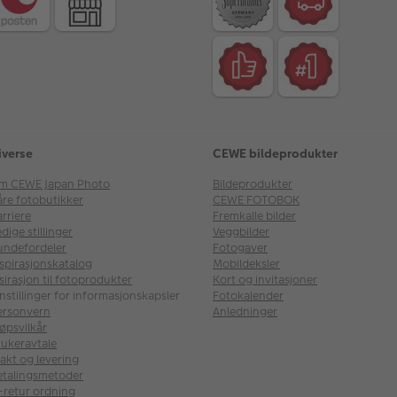
iverse
CEWE bildeprodukter
m CEWE Japan Photo
Bildeprodukter
åre fotobutikker
CEWE FOTOBOK
rriere
Fremkalle bilder
dige stillinger
Veggbilder
undefordeler
Fotogaver
nspirasjonskatalog
Mobildeksler
sirasjon til fotoprodukter
Kort og invitasjoner
nstillinger for informasjonskapsler
Fotokalender
ersonvern
Anledninger
øpsvilkår
rukeravtale
akt og levering
etalingsmetoder
l-retur ordning