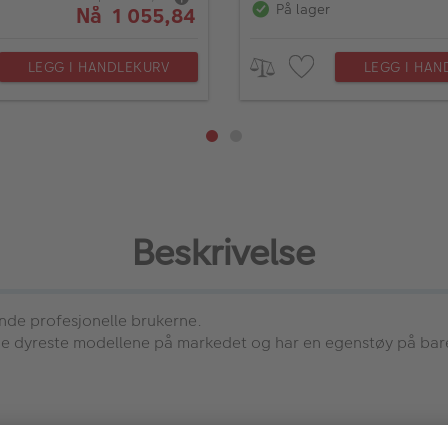
På lager
Nå 1 055,84
LEGG I HANDLEKURV
LEGG I HAN
Beskrivelse
nde profesjonelle brukerne.
e dyreste modellene på markedet og har en egenstøy på bare 