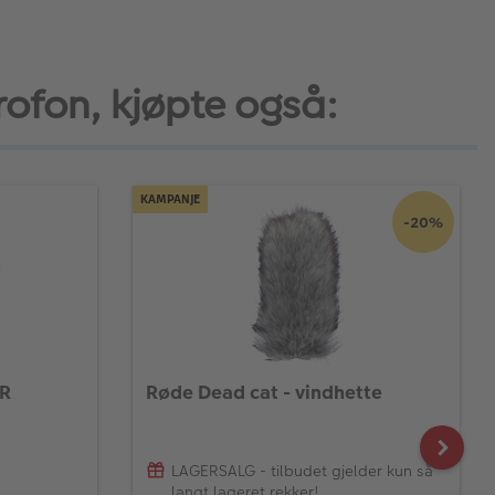
ofon, kjøpte også:
KAMPANJE
-20%
LR
Røde Dead cat - vindhette
LAGERSALG - tilbudet gjelder kun så
langt lageret rekker!