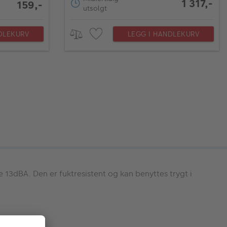
1 317,-
159,-
utsolgt
DLEKURV
LEGG I HANDLEKURV
13dBA. Den er fuktresistent og kan benyttes trygt i