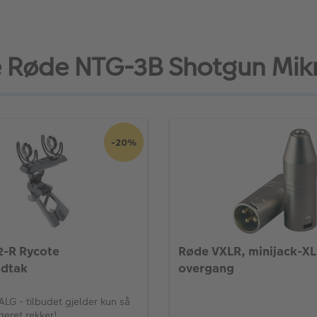
 Røde NTG-3B Shotgun Mikr
-20%
-R Rycote
Røde VXLR, minijack-X
ndtak
overgang
LG - tilbudet gjelder kun så
geret rekker!