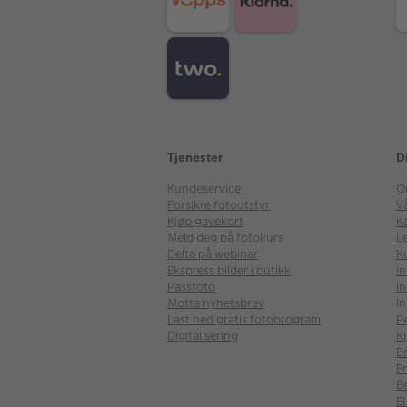
Tjenester
D
Kundeservice
O
Forsikre fotoutstyr
V
Kjøp gavekort
Ka
Meld deg på fotokurs
Le
Delta på webinar
K
Ekspress bilder i butikk
I
Passfoto
In
Motta nyhetsbrev
In
Last ned gratis fotoprogram
P
Digitalisering
Kj
B
Fr
B
E