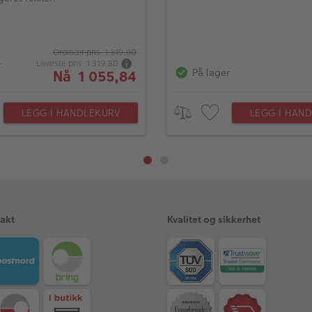
Ordinær pris 1 319,80
Laveste pris 1 319,80
r
På lager
Nå 1 055,84
LEGG I HANDLEKURV
LEGG I HAN
rakt
Kvalitet og sikkerhet