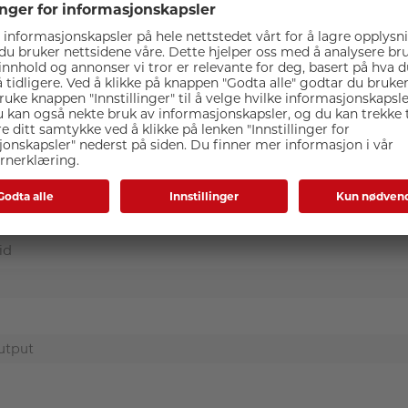
Spesifikasjoner
id
utput