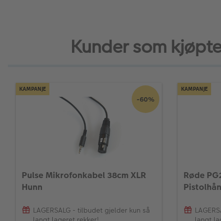
Kunder som kjøpte
KAMPANJE
KAMPANJE
-60%
Pulse Mikrofonkabel 38cm XLR
Røde PG2
Hunn
Pistolhå
LAGERSALG - tilbudet gjelder kun så
LAGERSA
langt lageret rekker!
langt la