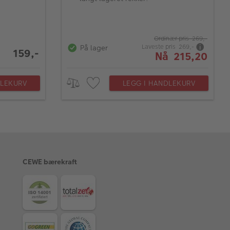
Ordinær pris 269,-
Laveste pris 269,-
På lager
159,-
Nå 215,20
DLEKURV
LEGG I HANDLEKURV
CEWE bærekraft