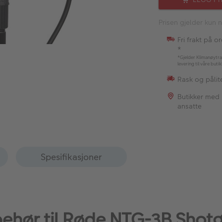
Prisen gjelder kun n
Fri frakt på o
*
*Gjelder Klimanøytra
levering til våre buti
Rask og pålite
Butikker med
ansatte
Spesifikasjoner
lbehør til Røde NTG-3B Shot