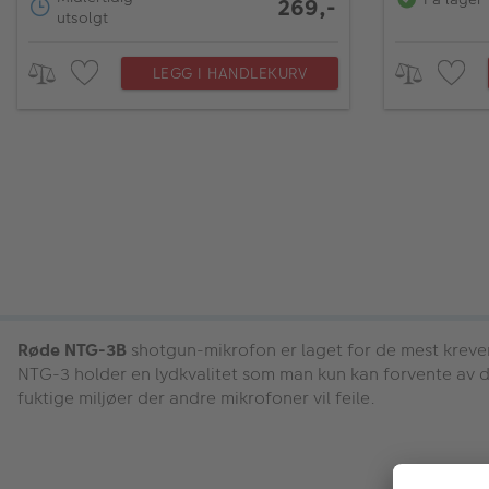
269,-
utsolgt
LEGG I HANDLEKURV
Røde NTG-3B
shotgun-mikrofon er laget for de mest kreve
NTG-3 holder en lydkvalitet som man kun kan forvente av d
fuktige miljøer der andre mikrofoner vil feile.