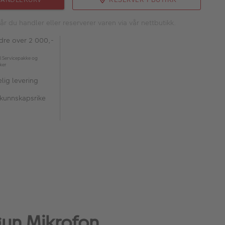
år du handler eller reserverer varen via vår nettbutikk.
rdre over 2 000,-
l Servicepakke og
kker
lig levering
 kunnskapsrike
gun Mikrofon