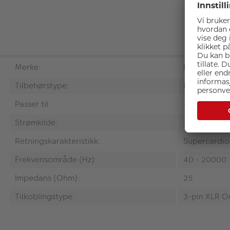
Merke:
RØDE
Tilbehørstype:
Mikrofon
Passer til:
-
Strømkilde:
-
Retningskarakteristikk:
Supercardio
Frekvensområde (Hz):
40 - 20000
Impedans (Ohm):
25
Tilkoblingstype:
3-pin XLR O