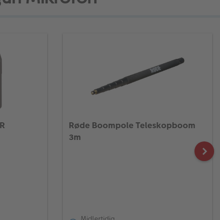
LR
Røde Boompole Teleskopboom
3m
Midlertidig