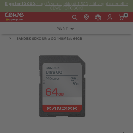
Kjøp for 10 000,-
og få verdisjekk på 1 500,- til veggbilder eller
CEWE FOTOBOK!
0
MENY
Man -
09:00 -
14:00 -
Søndag:
SANDISK SDXC Ultra GO 140MB/s 64GB
KAMERA
Fre:
20:00
20:00
OBJEKTIV
FOTOTILBEHØR
E-post:
LYS OG STUDIO
kundeservice@japanphoto.no
INSTANTFOTO
ANALOG
KIKKERTER
RAMMER