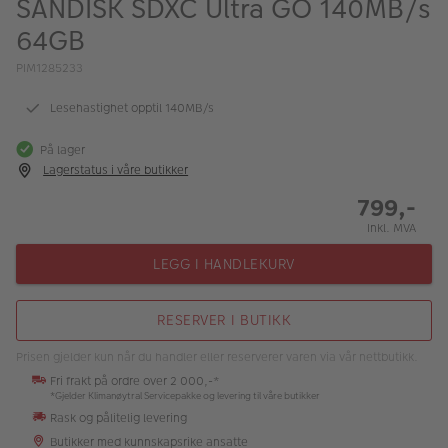
SANDISK SDXC Ultra GO 140MB/s
ALBUM
64GB
Kampanjer
PIM1285233
Merker
Lesehastighet opptil 140MB/s
Lagersalg
På lager
Lagerstatus i våre butikker
Bildeprodukter
799,-
Inkl. MVA
Fotokurs
LEGG I HANDLEKURV
Inspirasjon
Butikkoversikt
RESERVER I BUTIKK
Prisen gjelder kun når du handler eller reserverer varen via vår nettbutikk.
Fri frakt på ordre over 2 000,-*
*Gjelder Klimanøytral Servicepakke og levering til våre butikker
Rask og pålitelig levering
Butikker med kunnskapsrike ansatte