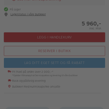
På lager
Lagerstatus i våre butikker
5 960,-
Inkl. MVA
LEGG I HANDLEKURV
RESERVER I BUTIKK
LAG DITT EGET SETT OG FÅ RABATT
Fri frakt på ordre over 2 000,-*
*Gjelder Klimanøytral Servicepakke og levering til våre butikker
Rask og pålitelig levering
Butikker med kunnskapsrike ansatte