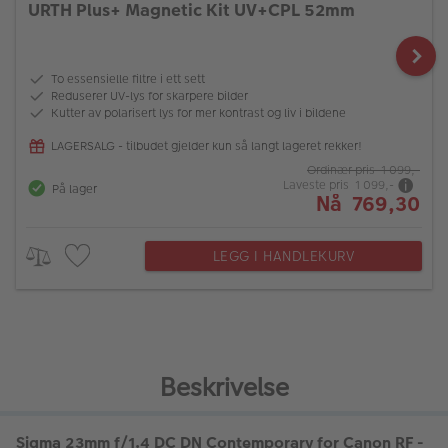
URTH Plus+ Magnetic Kit UV+CPL 52mm
To essensielle filtre i ett sett
Reduserer UV-lys for skarpere bilder
Kutter av polarisert lys for mer kontrast og liv i bildene
LAGERSALG - tilbudet gjelder kun så langt lageret rekker!
Ordinær pris 1 099,-
Laveste pris 1 099,-
På lager
Nå 769,30
LEGG I HANDLEKURV
Beskrivelse
Sigma 23mm f/1.4 DC DN Contemporary for Canon RF -