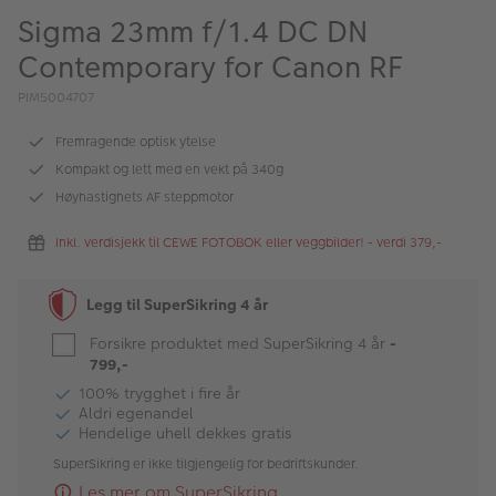
ALBUM
Sigma 23mm f/1.4 DC DN
Contemporary for Canon RF
Kampanjer
PIM5004707
Merker
Fremragende optisk ytelse
Lagersalg
Kompakt og lett med en vekt på 340g
Bildeprodukter
Høyhastighets AF steppmotor
Inkl. verdisjekk til CEWE FOTOBOK eller veggbilder! - verdi 379,-
Fotokurs
Legg til SuperSikring 4 år
Inspirasjon
Forsikre produktet med SuperSikring 4 år
-
Butikkoversikt
799,-
100% trygghet i fire år
Aldri egenandel
Hendelige uhell dekkes gratis
SuperSikring er ikke tilgjengelig for bedriftskunder.
Les mer om SuperSikring