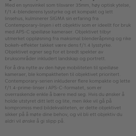
Med en synsvinkel som tilsvarer 35mm, høy optisk ytelse,
f/1.4-blenderens lysstyrke og et kompakt og lett
linsehus, kulminerer SIGMA sin erfaring fra
Contemporary-linjen i ett objektiv som er ideellt for bruk
med APS-C speilløse kameraer. Objektivet tilbyr
utmerket oppløsning fra maksimal blenderåpning og rike
bokeh-effekter takket være dens f/1.4 lysstyrke.
Objektivet egner seg for et bredt spekter av
bruksområder inkludert landskap og portrett.
For å dra nytte av den høye mobiliteten til speilløse
kameraer, ble kompaktheten til objektivet prioritert.
Contemporary-serien inkluderer flere kompakte og lette
f/1.4-prime-linser i APS-C-formatet, som er
overraskende enkle å bære med seg. Hvis du ønsker å
holde utstyret ditt lett og lite, men ikke vil gå på
kompromiss med bildekvaliteten, er dette objektivet
sikker på å møte dine behov, og vil bli ett objektiv du
aldri vil ønske å gi slipp på.