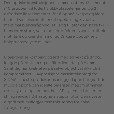
Den optiske konstruksjonen sammensatt av 13 elementer
i 10 grupper, inkludert 3 SLD-glasselementer og 2
asfæriske linseelementer, for å oppnå skarpe og klare
bilder. Den leverer utmerket oppløsningsevne fra
maksimal blenderåpning. I tillegg tillater den store f/1.4-
blenderen store, vakre bokeh-effekter. Nøye mottiltak
mot flare og gjenskinn muliggjør klare opptak selv i
bakgrunnsbelyste miljøer.
Objektivet er kompakt og lett med en vekt på 340g,
lengde på 76,9mm og en filterdiameter på 52mm.
Samtidig har kvaliteten på selve objektivet ikke blitt
kompromittert. Høypresisjons maskinteknologi fra
SIGMAs eneste produksjonsanlegg i Japan har gjort det
mulig å oppnå den ideelle balansen mellom utmerket
optisk ytelse og kompakthet. AF-systemet bruker en
stillegående, høyhastighets steppmotor. Den nyeste
algoritmen muliggjør rask fokusering for enkel
fotografering.