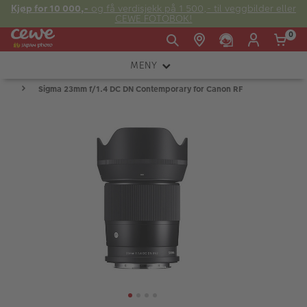
Kjøp for 10 000,-
og få verdisjekk på 1 500,- til veggbilder eller
CEWE FOTOBOK!
0
MENY
Man -
09:00 -
14:00 -
Søndag:
Sigma 23mm f/1.4 DC DN Contemporary for Canon RF
KAMERA
Fre:
20:00
20:00
OBJEKTIV
FOTOTILBEHØR
E-post:
LYS OG STUDIO
kundeservice@japanphoto.no
INSTANTFOTO
ANALOG
KIKKERTER
RAMMER