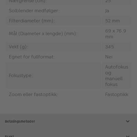
Nærgrense (cm):
25
Solblender medfølger:
Ja
Filterdiameter (mm):
52 mm
69 x 76.9
Mål (Diameter x lengde) (mm):
mm
Vekt (g):
345
Egnet for fullformat:
Nei
Autofokus
og
Fokustype:
manuell
fokus
Zoom eller fastoptikk:
Fastoptikk
Betalingsmetoder
Frakt