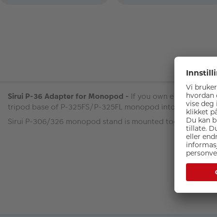
Sirui P-36 Adapter for Monopod -
If you own either a Si
tripod base of P-325FS/P-325FL monopod into a kit via th
Sirui P-306/326 monopod stand is mounted together with th