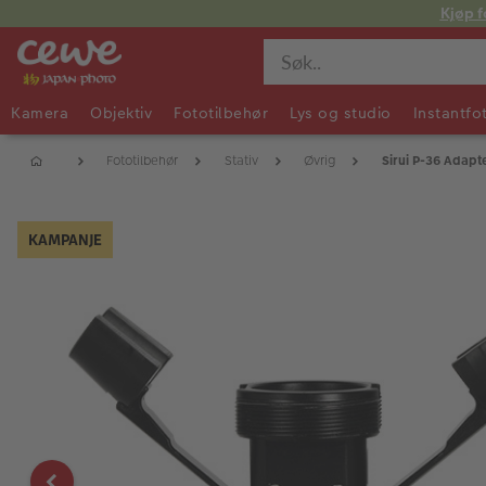
Kjøp f
Kamera
Objektiv
Fototilbehør
Lys og studio
Instantfo
Fototilbehør
Stativ
Øvrig
Sirui P-36 Adap
KAMPANJE