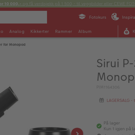
or 10 000,-
og få verdisjekk på 1 500,- til veggbilder eller CEWE F
Fotokurs
Inspir
to
Analog
Kikkerter
Rammer
Album
ter for Monopod
Sirui P
Monop
PIM1164306
LAGERSALG - ti
På lager
Kun 1 igjen på l