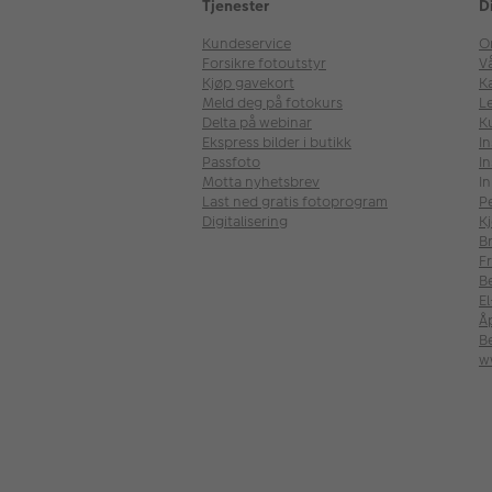
Tjenester
D
Kundeservice
O
Forsikre fotoutstyr
V
Kjøp gavekort
Ka
Meld deg på fotokurs
Le
Delta på webinar
K
Ekspress bilder i butikk
I
Passfoto
In
Motta nyhetsbrev
In
Last ned gratis fotoprogram
P
Digitalisering
Kj
B
Fr
B
E
Å
Be
w