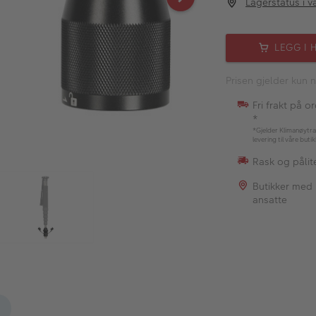
Lagerstatus i v
LEGG I 
Prisen gjelder kun n
Fri frakt på o
*
*Gjelder Klimanøytra
levering til våre buti
Rask og pålite
Butikker med
ansatte