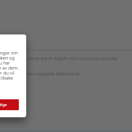
nopod, you can form the P-306/P-326 monopod and the
other and more versatile alternative.