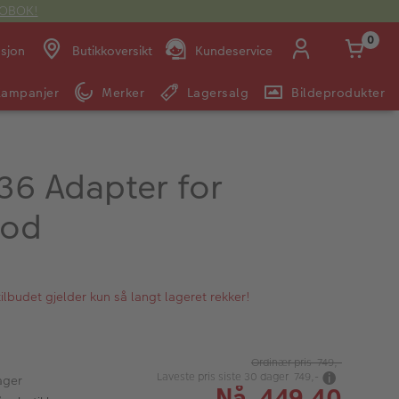
OTOBOK!
0
asjon
Butikkoversikt
Kundeservice
Kampanjer
Merker
Lagersalg
Bildeprodukter
Man -
09:00 -
14:00 -
Søndag:
Fre:
20:00
20:00
-36 Adapter for
od
E-post:
kundeservice@japanphoto.no
lbudet gjelder kun så langt lageret rekker!
Ordinær pris 749,-
Laveste pris siste 30 dager 749,-
ager
Nå 449,40