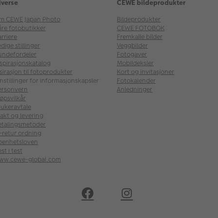
iverse
CEWE bildeprodukter
m CEWE Japan Photo
Bildeprodukter
åre fotobutikker
CEWE FOTOBOK
rriere
Fremkalle bilder
dige stillinger
Veggbilder
undefordeler
Fotogaver
nspirasjonskatalog
Mobildeksler
sirasjon til fotoprodukter
Kort og invitasjoner
nstillinger for informasjonskapsler
Fotokalender
ersonvern
Anledninger
øpsvilkår
rukeravtale
akt og levering
etalingsmetoder
l-retur ordning
penhetsloven
st i test
ww.cewe-global.com