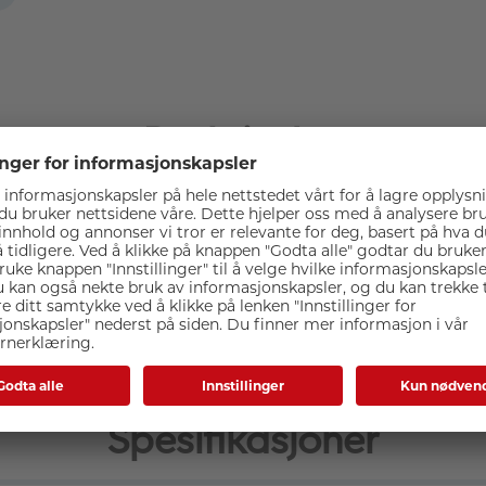
Beskrivelse
rui P-306 or P-326 monopod and a Sirui P-325FS/P-325FL mo
e P-36 adapter.
e stand base on the P-325FS/FL and gives you a lighter, smo
Spesifikasjoner