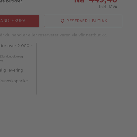
åre butikker
Inkl. MVA
HANDLEKURV
RESERVER I BUTIKK
år du handler eller reserverer varen via vår nettbutikk.
rdre over 2 000,-
l Servicepakke og
kker
lig levering
 kunnskapsrike