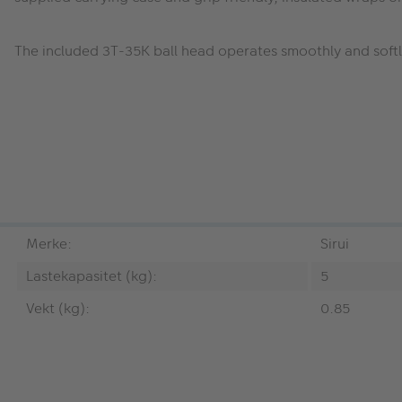
The included 3T-35K ball head operates smoothly and softly
Merke:
Sirui
Lastekapasitet (kg):
5
Vekt (kg):
0.85