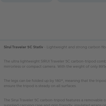
Sirui Traveler 5C Stativ
- Lightweight and strong carbon fibe
The ultra lightweight SIRUI Traveler 5C carbon-tripod combi
mirrorless or compact camera. With the weight of only 895g
The legs can be folded up by 180°, meaning that the tripod 
ensure the tripod is steady on all surfaces.
The Sirui Traveler 5C carbon-tripod features a removable c
supplied carrying case and grip friendly, insulated wraps on