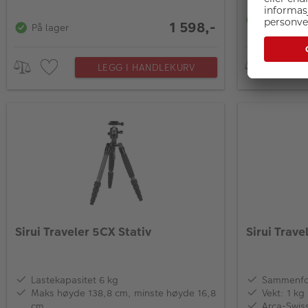
På lager
1 598,-
På lager
LEGG I HANDLEKURV
Sirui Traveler 5CX Stativ
Sirui Trave
Lastekapasitet 6 kg
Sammenfol
Maks høyde 138,8 cm, minste høyde 16,8
Vekt: 1 kg
cm
Arca-Swis