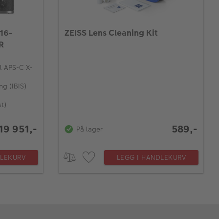
 16-
ZEISS Lens Cleaning Kit
R
l APS-C X-
ng (IBIS)
t)
19 951,-
589,-
På lager
DLEKURV
LEGG I HANDLEKURV