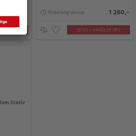
2 099,-
1 280,-
Midlertidig utsolgt
NDLEKURV
LEGG I HANDLEKURV
nium Stativ