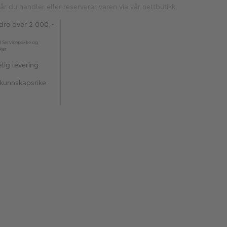
år du handler eller reserverer varen via vår nettbutikk.
rdre over 2 000,-
l Servicepakke og
kker
lig levering
 kunnskapsrike