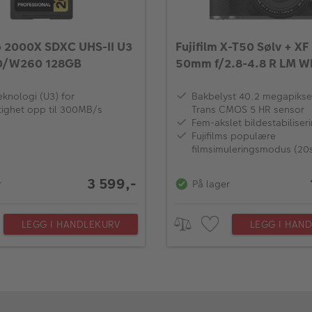
o 2000X SDXC UHS-II U3
Fujifilm X-T50 Sølv + XF
0/W260 128GB
50mm f/2.8-4.8 R LM W
eknologi (U3) for
Bakbelyst 40.2 megapikse
tighet opp til 300MB/s
Trans CMOS 5 HR sensor
Fem-akslet bildestabiliseri
Fujifilms populære
filmsimuleringsmodus (20s
3 599,-
r
På lager
LEGG I HANDLEKURV
LEGG I HAN