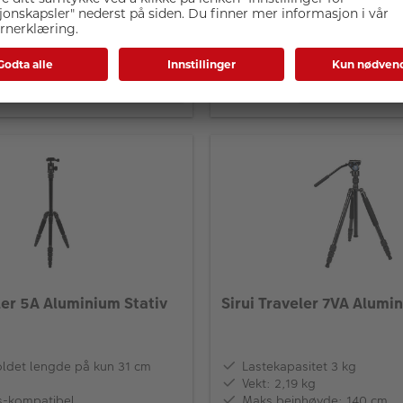
Ordinær pris 2 962,-
Laveste pris 2 962,-
På lager
Nå 2 369,60
LEGG I HANDLEKURV
LEGG I HA
ler 5A Aluminium Stativ
Sirui Traveler 7VA Alumi
det lengde på kun 31 cm
Lastekapasitet 3 kg
Vekt: 2,19 kg
s-kompatibel
Maks beinhøyde: 140 cm