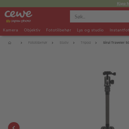
Kjøp f
Kamera
Objektiv
Fototilbehør
Lys og studio
Instantfo
Fototilbehør
Stativ
Tripod
Sirui Traveler 5C