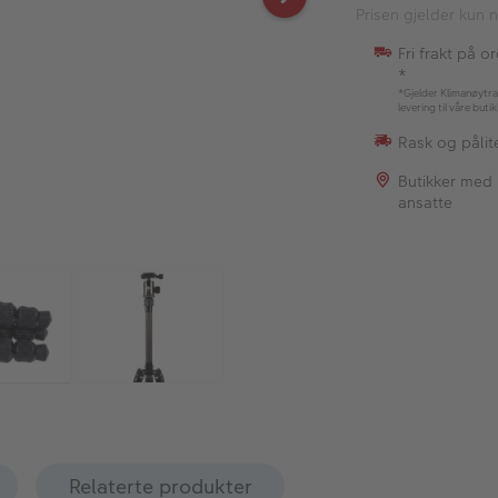
Prisen gjelder kun n
Fri frakt på o
*
*Gjelder Klimanøytra
levering til våre buti
Rask og pålite
Butikker med
ansatte
Relaterte produkter