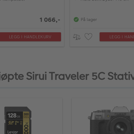
1 066,-
På lager
LEGG I HANDLEKURV
LEGG I HA
pte Sirui Traveler 5C Stati