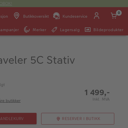
OTOBOK!
0
asjon
Butikkoversikt
Kundeservice
Kampanjer
Merker
Lagersalg
Bildeprodukter
Man -
09:00 -
14:00 -
Søndag:
Fre:
20:00
20:00
raveler 5C Stativ
E-post:
kundeservice@japanphoto.no
lgt
1 499,-
Inkl. MVA
åre butikker
HANDLEKURV
RESERVER I BUTIKK