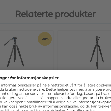
Relaterte produkter
-20%
raveler Stativ
Sirui Traveler 7C Stativ
 - tilbudet gjelder kun så
ret rekker!