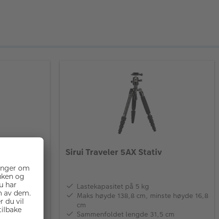
Sirui Traveler 5AX Stativ
Lastekapasitet på 5 kg
Maks høyde 138,8 cm, minste høyde 16,8
cm
Sammenfoldet lengde 31,5 cm