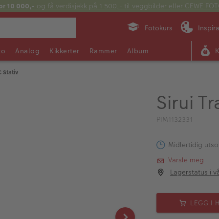
or 10 000,-
og få verdisjekk på 1 500,- til veggbilder eller CEWE F
Fotokurs
Inspir
to
Analog
Kikkerter
Rammer
Album
 Stativ
Sirui T
PIM1132331
Midlertidig utso
Varsle meg
Lagerstatus i v
LEGG I 