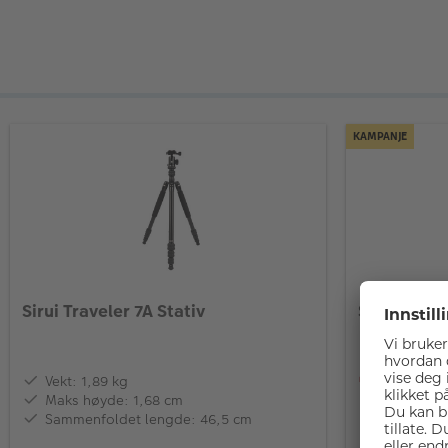
KAMPANJE
Sirui Traveler 7A Stativ
Sirui 7VC T
Vekt: 1,89 kg
LAGERSALG
Maks høyde: 1,68 cm
langt lage
Sammenfoldet lengde: 46,5 cm