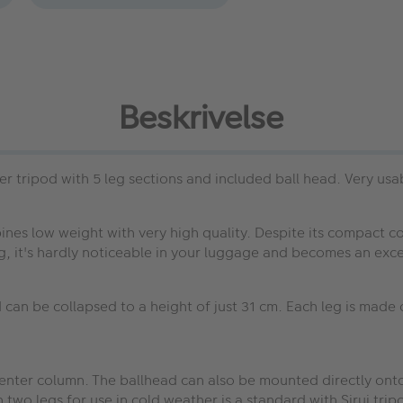
Beskrivelse
r tripod with 5 leg sections and included ball head. Very usab
nes low weight with very high quality. Despite its compact co
, it's hardly noticeable in your luggage and becomes an exce
can be collapsed to a height of just 31 cm. Each leg is made o
enter column. The ballhead can also be mounted directly onto 
 two legs for use in cold weather is a standard with Sirui trip