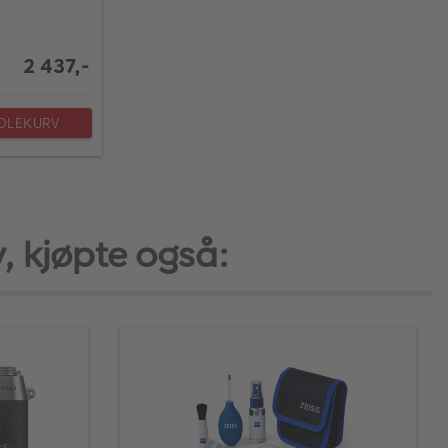
2 437,-
NDLEKURV
v, kjøpte også: