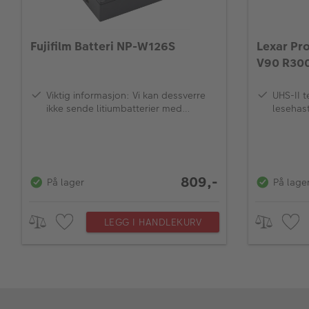
Fujifilm Batteri NP-W126S
Lexar Pr
V90 R30
Viktig informasjon: Vi kan dessverre
UHS-II t
ikke sende litiumbatterier med
lesehas
ekspresslevering eller til Svalbard
(frakt med fly).
809,-
På lager
På lage
LEGG I HANDLEKURV