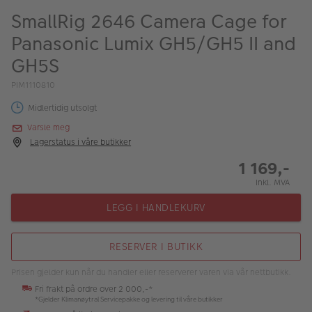
ALBUM
SmallRig 2646 Camera Cage for
Panasonic Lumix GH5/GH5 II and
Kampanjer
GH5S
Merker
PIM1110810
Lagersalg
Midlertidig utsolgt
Bildeprodukter
Varsle meg
Lagerstatus i våre butikker
1 169,-
Fotokurs
Inkl. MVA
Inspirasjon
LEGG I HANDLEKURV
Butikkoversikt
RESERVER I BUTIKK
Prisen gjelder kun når du handler eller reserverer varen via vår nettbutikk.
Fri frakt på ordre over 2 000,-*
*Gjelder Klimanøytral Servicepakke og levering til våre butikker