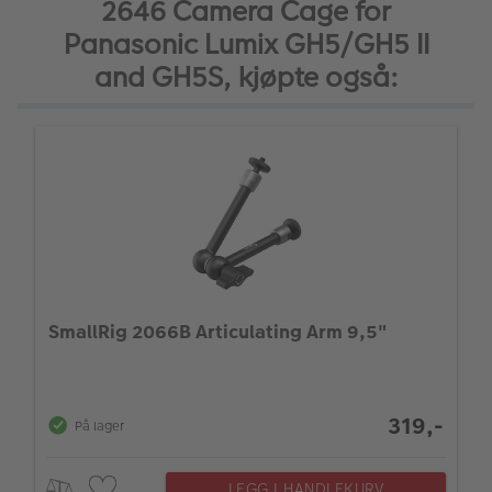
2646 Camera Cage for
Panasonic Lumix GH5/GH5 II
and GH5S, kjøpte også:
SmallRig 2066B Articulating Arm 9,5"
319,-
På lager
LEGG I HANDLEKURV