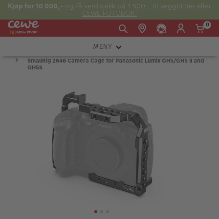
Kjøp for 10 000,-
og få verdisjekk på 1 500,- til veggbilder eller
CEWE FOTOBOK!
0
MENY
Man -
09:00 -
14:00 -
SmallRig 2646 Camera Cage for Panasonic Lumix GH5/GH5 II and
Søndag:
KAMERA
Fre:
20:00
20:00
GH5S
OBJEKTIV
FOTOTILBEHØR
E-post:
LYS OG STUDIO
kundeservice@japanphoto.no
INSTANTFOTO
ANALOG
KIKKERTER
RAMMER