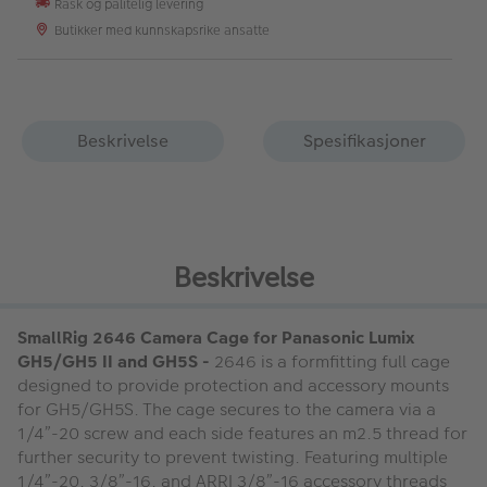
Rask og pålitelig levering
Butikker med kunnskapsrike ansatte
Beskrivelse
Spesifikasjoner
Beskrivelse
SmallRig 2646 Camera Cage for Panasonic Lumix
GH5/GH5 II and GH5S -
2646 is a formfitting full cage
designed to provide protection and accessory mounts
for GH5/GH5S. The cage secures to the camera via a
1/4”-20 screw and each side features an m2.5 thread for
further security to prevent twisting. Featuring multiple
1/4”-20, 3/8”-16, and ARRI 3/8”-16 accessory threads