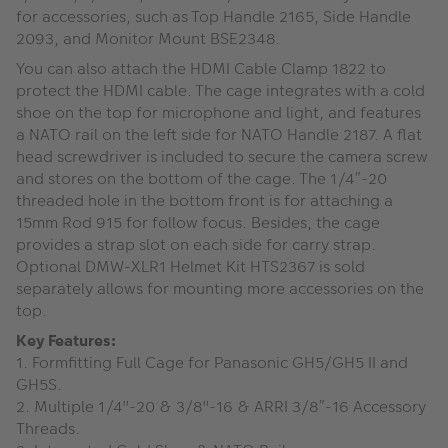
for accessories, such as Top Handle 2165, Side Handle
2093, and Monitor Mount BSE2348.
You can also attach the HDMI Cable Clamp 1822 to
protect the HDMI cable. The cage integrates with a cold
shoe on the top for microphone and light, and features
a NATO rail on the left side for NATO Handle 2187. A flat
head screwdriver is included to secure the camera screw
and stores on the bottom of the cage. The 1/4”-20
threaded hole in the bottom front is for attaching a
15mm Rod 915 for follow focus. Besides, the cage
provides a strap slot on each side for carry strap.
Optional DMW-XLR1 Helmet Kit HTS2367 is sold
separately allows for mounting more accessories on the
top.
Key Features:
1. Formfitting Full Cage for Panasonic GH5/GH5 II and
GH5S.
2. Multiple 1/4"-20 & 3/8"-16 & ARRI 3/8”-16 Accessory
Threads.