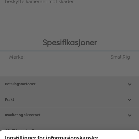
beskytte kameraet mot skader.
Spesifikasjoner
Merke:
SmallRig
Betalingsmetoder
Frakt
Kvalitet og sikkerhet
CEWE bærekraft