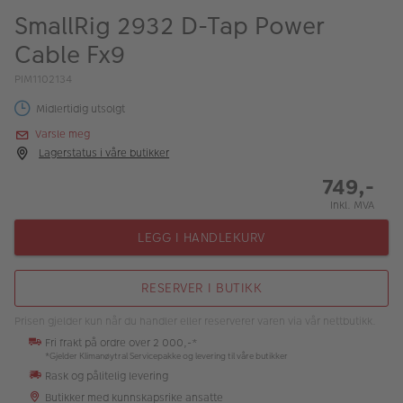
ALBUM
SmallRig 2932 D-Tap Power
Cable Fx9
Kampanjer
PIM1102134
Merker
Midlertidig utsolgt
Lagersalg
Varsle meg
Lagerstatus i våre butikker
Bildeprodukter
749,-
Inkl. MVA
Fotokurs
LEGG I HANDLEKURV
Inspirasjon
Butikkoversikt
RESERVER I BUTIKK
Prisen gjelder kun når du handler eller reserverer varen via vår nettbutikk.
Fri frakt på ordre over 2 000,-*
*Gjelder Klimanøytral Servicepakke og levering til våre butikker
Rask og pålitelig levering
Butikker med kunnskapsrike ansatte