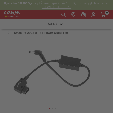
Kjøp for 10 000,-
og få verdisjekk på 1 500,- til veggbilder eller
CEWE FOTOBOK!
0
MENY
Man -
09:00 -
14:00 -
Søndag:
SmallRig 2932 D-Tap Power Cable Fx9
KAMERA
Fre:
20:00
20:00
OBJEKTIV
FOTOTILBEHØR
E-post:
LYS OG STUDIO
kundeservice@japanphoto.no
INSTANTFOTO
ANALOG
KIKKERTER
RAMMER