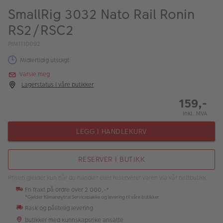
ALBUM
SmallRig 3032 Nato Rail Ronin
RS2/RSC2
Kampanjer
PIM1110092
Merker
Midlertidig utsolgt
Lagersalg
Varsle meg
Lagerstatus i våre butikker
Bildeprodukter
159,-
Inkl. MVA
Fotokurs
LEGG I HANDLEKURV
Inspirasjon
Butikkoversikt
RESERVER I BUTIKK
Prisen gjelder kun når du handler eller reserverer varen via vår nettbutikk.
Fri frakt på ordre over 2 000,-*
*Gjelder Klimanøytral Servicepakke og levering til våre butikker
Rask og pålitelig levering
Butikker med kunnskapsrike ansatte