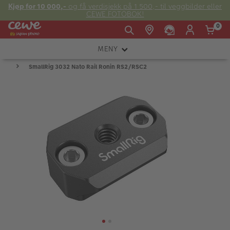
Kjøp for 10 000,-
og få verdisjekk på 1 500,- til veggbilder eller
CEWE FOTOBOK!
0
MENY
Man -
09:00 -
14:00 -
Søndag:
SmallRig 3032 Nato Rail Ronin RS2/RSC2
KAMERA
Fre:
20:00
20:00
OBJEKTIV
FOTOTILBEHØR
E-post:
LYS OG STUDIO
kundeservice@japanphoto.no
INSTANTFOTO
ANALOG
KIKKERTER
RAMMER