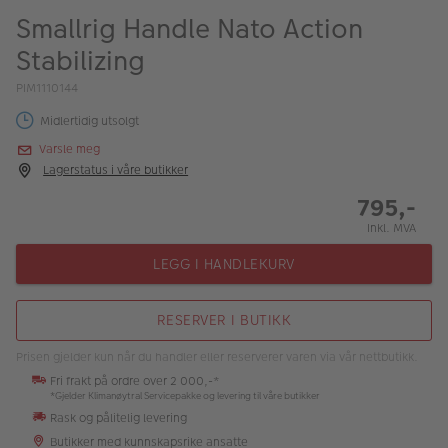
ALBUM
Smallrig Handle Nato Action
Stabilizing
Kampanjer
PIM1110144
Merker
Midlertidig utsolgt
Lagersalg
Varsle meg
Lagerstatus i våre butikker
Bildeprodukter
795,-
Inkl. MVA
Fotokurs
LEGG I HANDLEKURV
Inspirasjon
Butikkoversikt
RESERVER I BUTIKK
Prisen gjelder kun når du handler eller reserverer varen via vår nettbutikk.
Fri frakt på ordre over 2 000,-*
*Gjelder Klimanøytral Servicepakke og levering til våre butikker
Rask og pålitelig levering
Butikker med kunnskapsrike ansatte