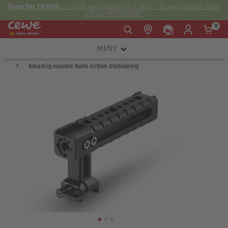
Kjøp for 10 000,-
og få verdisjekk på 1 500,- til veggbilder eller
CEWE FOTOBOK!
0
MENY
Man -
09:00 -
14:00 -
Søndag:
Smallrig Handle Nato Action Stabilizing
KAMERA
Fre:
20:00
20:00
OBJEKTIV
FOTOTILBEHØR
E-post:
LYS OG STUDIO
kundeservice@japanphoto.no
INSTANTFOTO
ANALOG
KIKKERTER
RAMMER