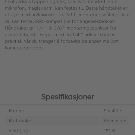
henholdsvis toppen og bak, som lystilbehøret, som
mikrofon, magisk arm, kan festes til. Dette håndtaket er
utstyrt med hullmønster for ARRI-monteringsnåler, slik at
du kan feste ARRI-kompatible forlengelsesblokker.
Håndtaket gir 1/4 '' & 3/8 '' monteringspunkter for
ekstra tilbehør. Følger med en 1/4 '' nøkkel som er
praktisk når du trenger å forbedre balansen mellom
kamera og rigger.
Spesifikasjoner
Merke:
SmallRig
Materiale:
Aluminium
Vekt (kg):
151.0