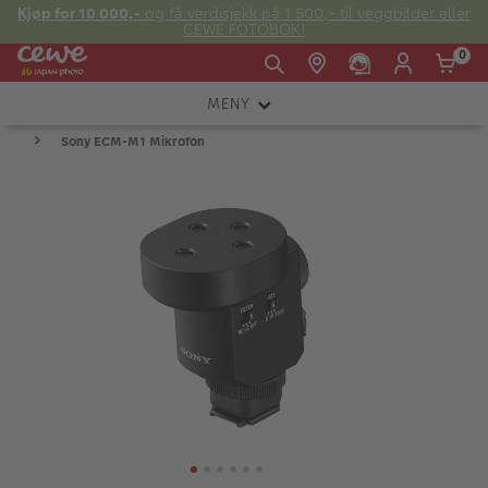
Kjøp for 10 000,-
og få verdisjekk på 1 500,- til veggbilder eller
CEWE FOTOBOK!
0
MENY
Man -
09:00 -
14:00 -
Søndag:
Sony ECM-M1 Mikrofon
KAMERA
Fre:
20:00
20:00
OBJEKTIV
FOTOTILBEHØR
E-post:
LYS OG STUDIO
kundeservice@japanphoto.no
INSTANTFOTO
ANALOG
KIKKERTER
RAMMER