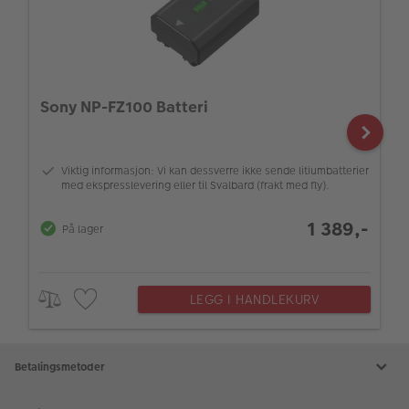
Sony NP-FZ100 Batteri
Viktig informasjon: Vi kan dessverre ikke sende litiumbatterier
med ekspresslevering eller til Svalbard (frakt med fly).
1 389,-
På lager
LEGG I HANDLEKURV
Betalingsmetoder