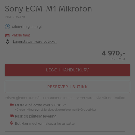
ALBUM
Sony ECM-M1 Mikrofon
Kampanjer
PIM1205378
Midlertidig utsolgt
Merker
Varsle meg
Lagersalg
Lagerstatus i våre butikker
4 970,-
Bildeprodukter
Inkl. MVA
LEGG I HANDLEKURV
Fotokurs
Inspirasjon
RESERVER I BUTIKK
Butikkoversikt
Prisen gjelder kun når du handler eller reserverer varen via vår nettbutikk.
Fri frakt på ordre over 2 000,-*
*Gjelder Klimanøytral Servicepakke og levering til våre butikker
Rask og pålitelig levering
Butikker med kunnskapsrike ansatte