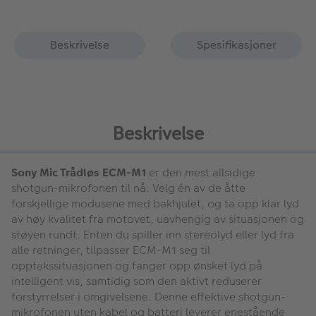
Beskrivelse
Spesifikasjoner
Beskrivelse
Sony Mic Trådløs ECM-M1
er den mest allsidige
shotgun-mikrofonen til nå. Velg én av de åtte
forskjellige modusene med bakhjulet, og ta opp klar lyd
av høy kvalitet fra motovet, uavhengig av situasjonen og
støyen rundt. Enten du spiller inn stereolyd eller lyd fra
alle retninger, tilpasser ECM-M1 seg til
opptakssituasjonen og fanger opp ønsket lyd på
intelligent vis, samtidig som den aktivt reduserer
forstyrrelser i omgivelsene. Denne effektive shotgun-
mikrofonen uten kabel og batteri leverer enestående