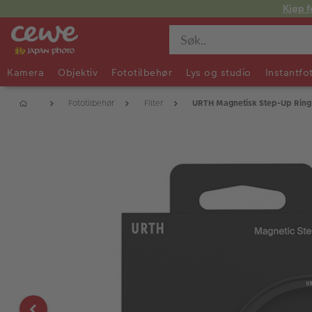
Kjøp f
Kamera
Objektiv
Fototilbehør
Lys og studio
Instantfo
Fototilbehør
Filter
URTH Magnetisk Step-Up Rin