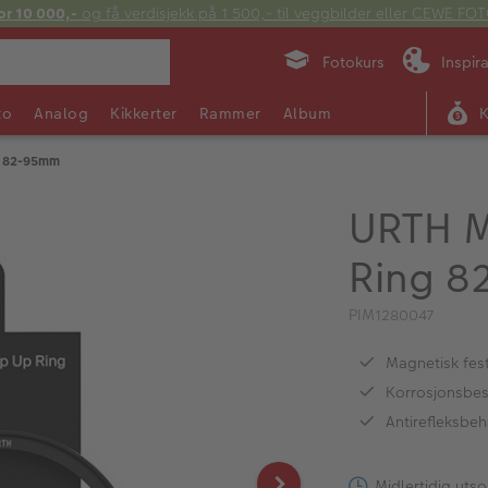
or 10 000,-
og få verdisjekk på 1 500,- til veggbilder eller CEWE F
Fotokurs
Inspir
to
Analog
Kikkerter
Rammer
Album
g 82-95mm
URTH M
Ring 
PIM1280047
Magnetisk fes
Korrosjonsbes
Antirefleksbeh
Midlertidig utso