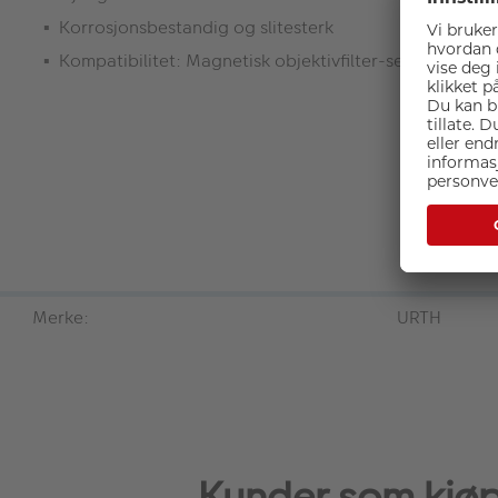
Korrosjonsbestandig og slitesterk
Kompatibilitet: Magnetisk objektivfilter-serier
Merke:
URTH
Kunder som kjø