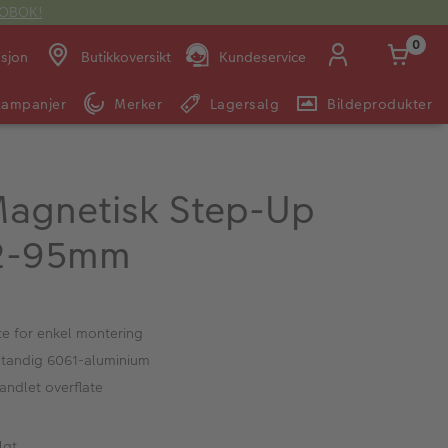
OTOBOK!
0
asjon
Butikkoversikt
Kundeservice
Kampanjer
Merker
Lagersalg
Bildeprodukter
Man -
09:00 -
14:00 -
Søndag:
Fre:
20:00
20:00
agnetisk Step-Up
82-95mm
E-post:
kundeservice@japanphoto.no
te for enkel montering
tandig 6061-aluminium
andlet overflate
lgt