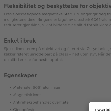
Fleksibilitet og beskyttelse for objektiv
Presisjonsdesignede magnetiske Step-Up-ringer gir deg frihe
mulighetene dine. Ringene er laget av slitesterk 6061-alum
reduserer gjenskinn, slik at bildene dine alltid forblir klare
Enkel i bruk
Sjekk diameteren på objektivet og filteret via Ø-symbolet,
klikker filteret umiddelbart på plass – helt uten styr. Når de
du alltid er klar for neste opptak.
Egenskaper
Materiale: 6061 aluminium
Magnetisk kant
Antirefleksbehandlet overflate
Gjengefeste