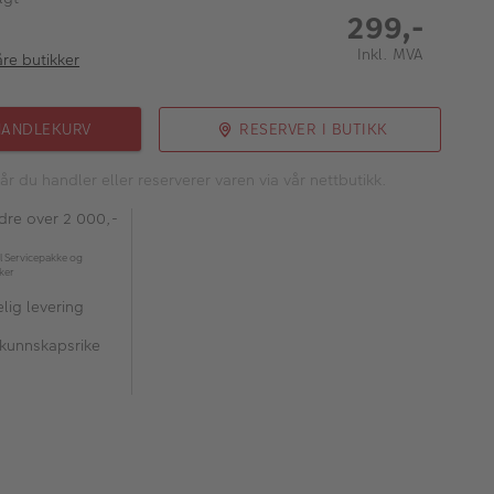
299,-
Inkl. MVA
åre butikker
HANDLEKURV
RESERVER I BUTIKK
år du handler eller reserverer varen via vår nettbutikk.
rdre over 2 000,-
l Servicepakke og
kker
lig levering
 kunnskapsrike