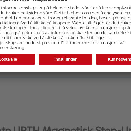
Spesifikasjoner
pte URTH Magnetisk Step-U