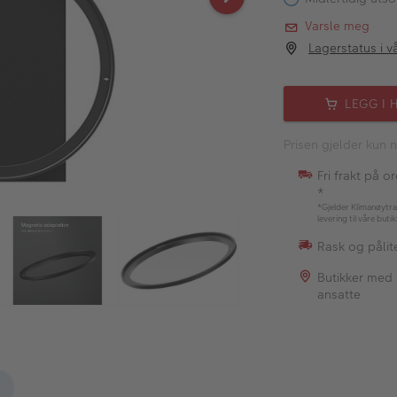
Varsle meg
Lagerstatus i v
LEGG I 
Prisen gjelder kun n
Fri frakt på o
*
*Gjelder Klimanøytra
levering til våre buti
Rask og pålite
Butikker med
ansatte