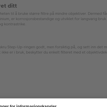
et ditt
ten til å bruke større filtre på mindre objektiver. Dermed får
inium, er korrosjonsbestandige og utviklet for langvarig bruk
 og kontrastrike.
 skru Step-Up-ringen godt, men forsiktig på, og sett inn det 
t ikke er i bruk, beskytter du enkelt filteret med et objektivde