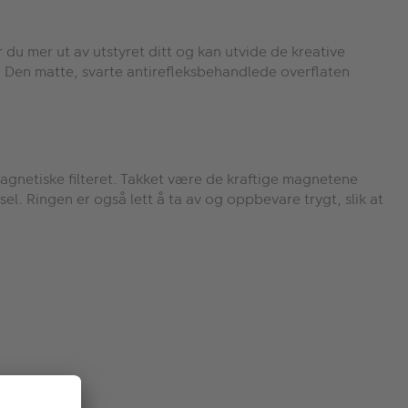
 du mer ut av utstyret ditt og kan utvide de kreative
. Den matte, svarte antirefleksbehandlede overflaten
magnetiske filteret. Takket være de kraftige magnetene
ksel. Ringen er også lett å ta av og oppbevare trygt, slik at