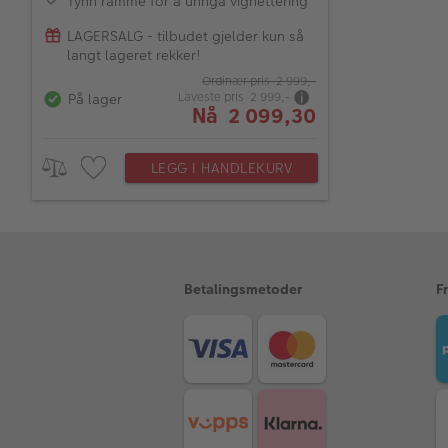
Tynn ramme for å unngå vignettering
LAGERSALG - tilbudet gjelder kun så
langt lageret rekker!
Ordinær pris 2 999,-
Laveste pris 2 999,-
På lager
Nå 2 099,30
LEGG I HANDLEKURV
Betalingsmetoder
F