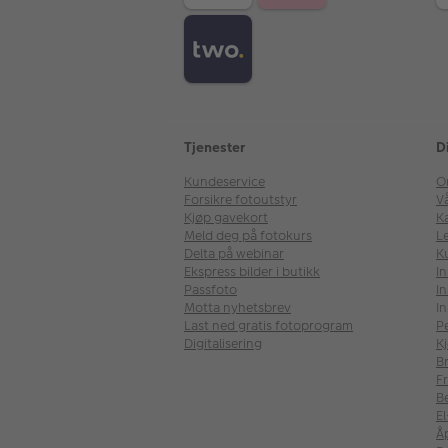
Tjenester
D
Kundeservice
O
Forsikre fotoutstyr
V
Kjøp gavekort
Ka
Meld deg på fotokurs
Le
Delta på webinar
K
Ekspress bilder i butikk
I
Passfoto
In
Motta nyhetsbrev
In
Last ned gratis fotoprogram
P
Digitalisering
Kj
B
Fr
B
E
Å