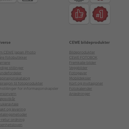
iverse
CEWE bildeprodukter
m CEWE Japan Photo
Bildeprodukter
åre fotobutikker
CEWE FOTOBOK
rriere
Fremkalle bilder
dige stillinger
Veggbilder
undefordeler
Fotogaver
nspirasjonskatalog
Mobildeksler
sirasjon til fotoprodukter
Kort og invitasjoner
nstillinger for informasjonskapsler
Fotokalender
ersonvern
Anledninger
øpsvilkår
rukeravtale
akt og levering
etalingsmetoder
l-retur ordning
penhetsloven