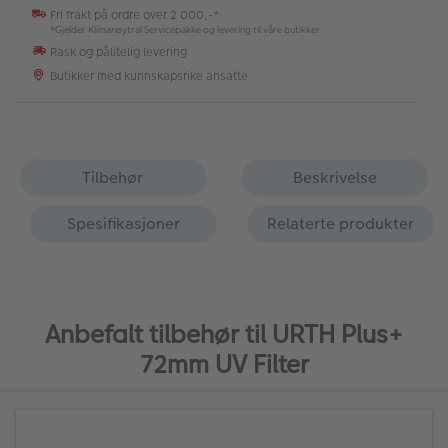
Fri frakt på ordre over 2 000,-*
*Gjelder Klimanøytral Servicepakke og levering til våre butikker
Rask og pålitelig levering
Butikker med kunnskapsrike ansatte
Tilbehør
Beskrivelse
Spesifikasjoner
Relaterte produkter
Anbefalt tilbehør til URTH Plus+
72mm UV Filter