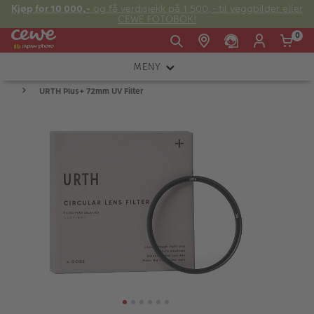
Kjøp for 10 000,-
og få verdisjekk på 1 500,- til veggbilder eller
CEWE FOTOBOK!
0
MENY
Man -
09:00 -
14:00 -
Søndag:
URTH Plus+ 72mm UV Filter
KAMERA
Fre:
20:00
20:00
OBJEKTIV
FOTOTILBEHØR
E-post:
LYS OG STUDIO
kundeservice@japanphoto.no
INSTANTFOTO
ANALOG
KIKKERTER
RAMMER