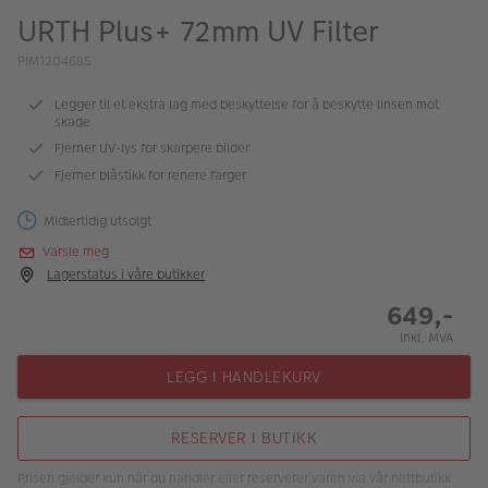
ALBUM
URTH Plus+ 72mm UV Filter
Kampanjer
PIM1204685
Merker
Legger til et ekstra lag med beskyttelse for å beskytte linsen mot
skade
Lagersalg
Fjerner UV-lys for skarpere bilder
Fjerner blåstikk for renere farger
Bildeprodukter
Midlertidig utsolgt
Varsle meg
Fotokurs
Lagerstatus i våre butikker
Inspirasjon
649,-
Inkl. MVA
Butikkoversikt
LEGG I HANDLEKURV
RESERVER I BUTIKK
Prisen gjelder kun når du handler eller reserverer varen via vår nettbutikk.