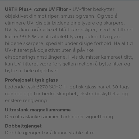
URTH Plus+ 72mm UV Filter -
UV-filter beskytter
objektivet din mot riper, smuss og vann. Og ved å
eliminere UV-dis blir bildene dine lysere og skarpere.
UV-lys kan forårsake et blått fargeskjær, men UV-filteret
kutter 99,6 % av ultrafiolett lys og bidrar til å gjøre
bildene skarpere, spesielt under disige forhold. Ha alltid
UV-filteret på objektivet uten å påvirke
eksponeringsinnstillingene. Hvis du mister kameraet ditt,
kan UV-filteret være forskjellen mellom å bytte filter og
bytte ut hele objektivet.
Profesjonelt tysk glass
Ledende tysk B270 SCHOTT optisk glass har et 30-lags
nanobelegg for bedre skarphet, ekstra beskyttelse og
enklere rengjøring.
Ultraslank magnaliumramme
Den ultraslanke rammen forhindrer vignettering.
Dobbeltgjenget
Dobble gjenger for å kunne stable filtre.