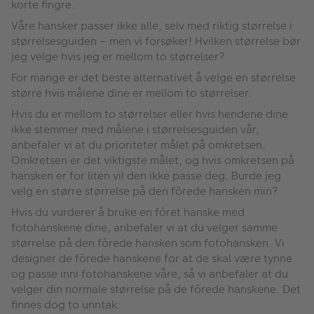
korte fingre.
Våre hansker passer ikke alle, selv med riktig størrelse i
størrelsesguiden – men vi forsøker! Hvilken størrelse bør
jeg velge hvis jeg er mellom to størrelser?
For mange er det beste alternativet å velge en størrelse
større hvis målene dine er mellom to størrelser.
Hvis du er mellom to størrelser eller hvis hendene dine
ikke stemmer med målene i størrelsesguiden vår,
anbefaler vi at du prioriteter målet på omkretsen.
Omkretsen er det viktigste målet, og hvis omkretsen på
hansken er for liten vil den ikke passe deg. Burde jeg
velg en større størrelse på den fôrede hansken min?
Hvis du vurderer å bruke en fôret hanske med
fotohanskene dine, anbefaler vi at du velger samme
størrelse på den fôrede hansken som fotohansken. Vi
designer de fôrede hanskene for at de skal være tynne
og passe inni fotohanskene våre, så vi anbefaler at du
velger din normale størrelse på de fôrede hanskene. Det
finnes dog to unntak: