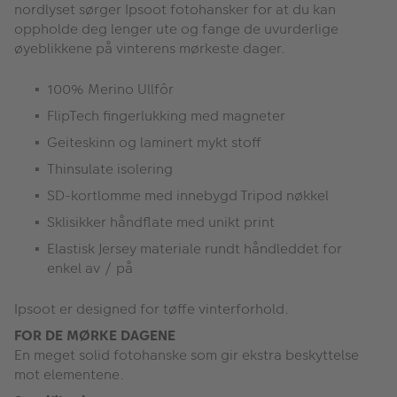
nordlyset sørger Ipsoot fotohansker for at du kan
oppholde deg lenger ute og fange de uvurderlige
øyeblikkene på vinterens mørkeste dager.
100% Merino Ullfôr
FlipTech fingerlukking med magneter
Geiteskinn og laminert mykt stoff
Thinsulate isolering
SD-kortlomme med innebygd Tripod nøkkel
Sklisikker håndflate med unikt print
Elastisk Jersey materiale rundt håndleddet for
enkel av / på
Ipsoot er designed for tøffe vinterforhold.
FOR DE MØRKE DAGENE
En meget solid fotohanske som gir ekstra beskyttelse
mot elementene.