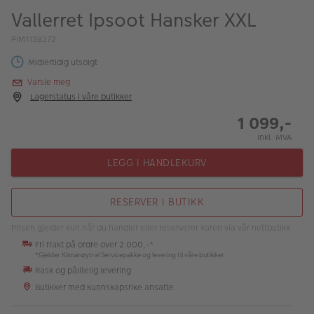
ALBUM
Vallerret Ipsoot Hansker XXL
Kampanjer
PIM1138372
Midlertidig utsolgt
Merker
Varsle meg
Lagersalg
Lagerstatus i våre butikker
1 099,-
Bildeprodukter
Inkl. MVA
LEGG I HANDLEKURV
Fotokurs
Inspirasjon
RESERVER I BUTIKK
Butikkoversikt
Prisen gjelder kun når du handler eller reserverer varen via vår nettbutikk.
Fri frakt på ordre over 2 000,-*
*Gjelder Klimanøytral Servicepakke og levering til våre butikker
Rask og pålitelig levering
Butikker med kunnskapsrike ansatte