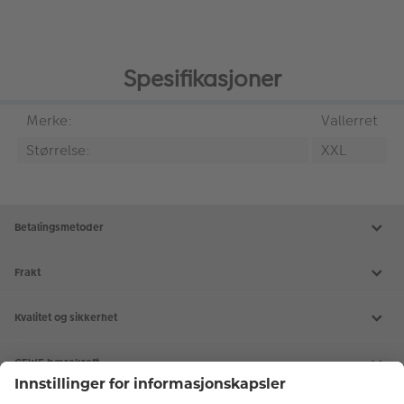
Spesifikasjoner
Merke:
Vallerret
Størrelse:
XXL
Betalingsmetoder
Frakt
Kvalitet og sikkerhet
CEWE bærekraft