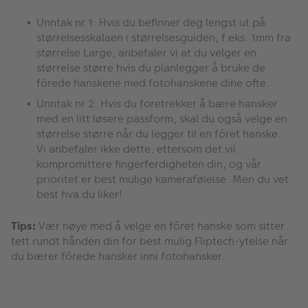
Unntak nr 1: Hvis du befinner deg lengst ut på
størrelsesskalaen i størrelsesguiden, f.eks. 1mm fra
størrelse Large, anbefaler vi at du velger en
størrelse større hvis du planlegger å bruke de
fôrede hanskene med fotohanskene dine ofte.
Unntak nr 2: Hvis du foretrekker å bære hansker
med en litt løsere passform, skal du også velge en
størrelse større når du legger til en fôret hanske.
Vi anbefaler ikke dette, ettersom det vil
kompromittere fingerferdigheten din, og vår
prioritet er best mulige kamerafølelse. Men du vet
best hva du liker!
Tips:
Vær nøye med å velge en fôret hanske som sitter
tett rundt hånden din for best mulig Fliptech-ytelse når
du bærer fôrede hansker inni fotohansker.