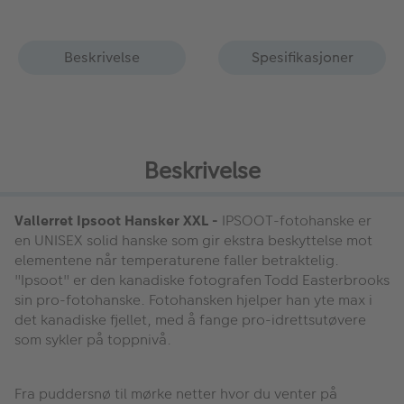
Beskrivelse
Spesifikasjoner
Beskrivelse
Vallerret Ipsoot Hansker XXL -
IPSOOT-fotohanske er
en UNISEX solid hanske som gir ekstra beskyttelse mot
elementene når temperaturene faller betraktelig.
"Ipsoot" er den kanadiske fotografen Todd Easterbrooks
sin pro-fotohanske. Fotohansken hjelper han yte max i
det kanadiske fjellet, med å fange pro-idrettsutøvere
som sykler på toppnivå.
Fra puddersnø til mørke netter hvor du venter på