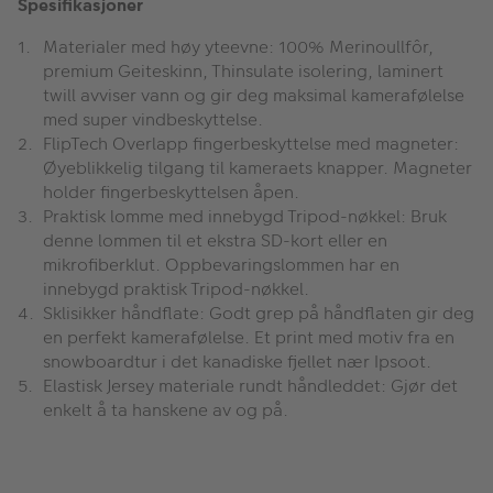
Spesifikasjoner
Materialer med høy yteevne: 100% Merinoullfôr,
premium Geiteskinn, Thinsulate isolering, laminert
twill avviser vann og gir deg maksimal kamerafølelse
med super vindbeskyttelse.
FlipTech Overlapp fingerbeskyttelse med magneter:
Øyeblikkelig tilgang til kameraets knapper. Magneter
holder fingerbeskyttelsen åpen.
Praktisk lomme med innebygd Tripod-nøkkel: Bruk
denne lommen til et ekstra SD-kort eller en
mikrofiberklut. Oppbevaringslommen har en
innebygd praktisk Tripod-nøkkel.
Sklisikker håndflate: Godt grep på håndflaten gir deg
en perfekt kamerafølelse. Et print med motiv fra en
snowboardtur i det kanadiske fjellet nær Ipsoot.
Elastisk Jersey materiale rundt håndleddet: Gjør det
enkelt å ta hanskene av og på.