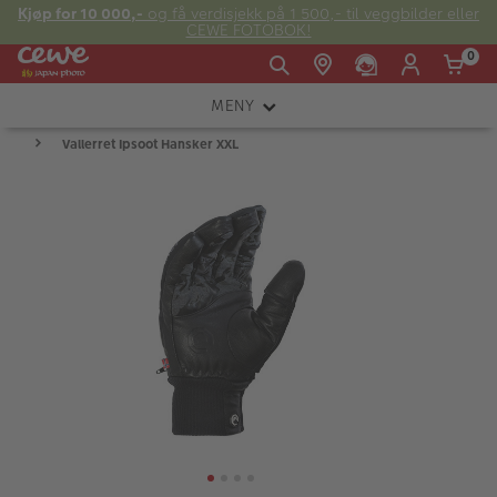
Kjøp for 10 000,-
og få verdisjekk på 1 500,- til veggbilder eller
CEWE FOTOBOK!
0
MENY
Man -
09:00 -
14:00 -
Søndag:
Vallerret Ipsoot Hansker XXL
KAMERA
Fre:
20:00
20:00
OBJEKTIV
FOTOTILBEHØR
E-post:
LYS OG STUDIO
kundeservice@japanphoto.no
INSTANTFOTO
ANALOG
KIKKERTER
RAMMER