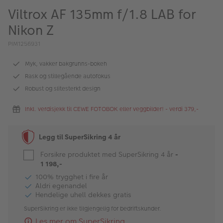
ALBUM
Viltrox AF 135mm f/1.8 LAB for
Nikon Z
Kampanjer
PIM1256931
Merker
Myk, vakker bakgrunns-bokeh
Lagersalg
Rask og stillegående autofokus
Bildeprodukter
Robust og slitesterkt design
Inkl. verdisjekk til CEWE FOTOBOK eller veggbilder! - verdi 379,-
Fotokurs
Legg til SuperSikring 4 år
Inspirasjon
Forsikre produktet med SuperSikring 4 år
-
Butikkoversikt
1 198,-
100% trygghet i fire år
Aldri egenandel
Hendelige uhell dekkes gratis
SuperSikring er ikke tilgjengelig for bedriftskunder.
Les mer om SuperSikring