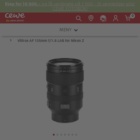
Kjøp for 10 000,-
og få verdisjekk på 1 500,- til veggbilder eller
CEWE FOTOBOK!
0
MENY
Man -
09:00 -
14:00 -
Søndag:
Viltrox AF 135mm f/1.8 LAB for Nikon Z
KAMERA
Fre:
20:00
20:00
OBJEKTIV
FOTOTILBEHØR
E-post:
LYS OG STUDIO
kundeservice@japanphoto.no
INSTANTFOTO
ANALOG
KIKKERTER
RAMMER