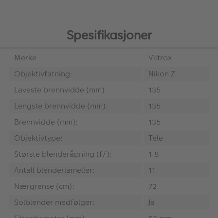
Spesifikasjoner
Merke:
Viltrox
Objektivfatning:
Nikon Z
Laveste brennvidde (mm):
135
Lengste brennvidde (mm):
135
Brennvidde (mm):
135
Objektivtype:
Tele
Største blenderåpning (f/):
1.8
Antall blenderlameller:
11
Nærgrense (cm):
72
Solblender medfølger:
Ja