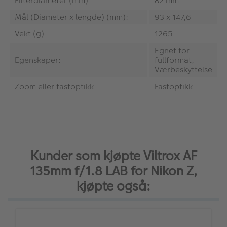
Filterdiameter (mm):
82 mm
Mål (Diameter x lengde) (mm):
93 x 147,6
Vekt (g):
1265
Egnet for
Egenskaper:
fullformat,
Værbeskyttelse
Zoom eller fastoptikk:
Fastoptikk
Kunder som kjøpte Viltrox AF
135mm f/1.8 LAB for Nikon Z,
kjøpte også: