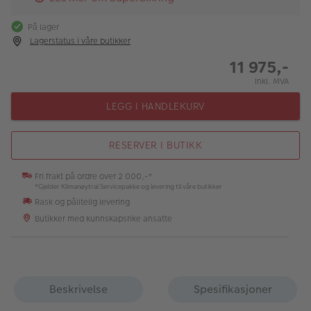
På lager
Lagerstatus i våre butikker
11 975,-
Inkl. MVA
LEGG I HANDLEKURV
RESERVER I BUTIKK
Fri frakt på ordre over 2 000,-*
*Gjelder Klimanøytral Servicepakke og levering til våre butikker
Rask og pålitelig levering
Butikker med kunnskapsrike ansatte
Beskrivelse
Spesifikasjoner