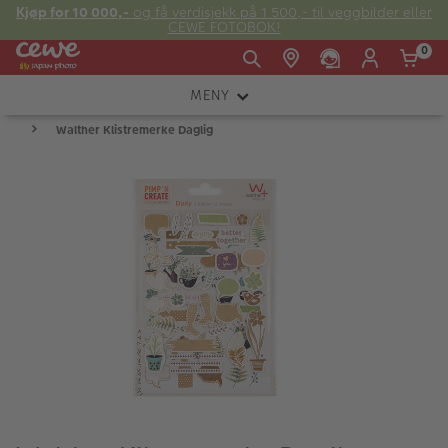
Kjøp for 10 000,-
og få verdisjekk på 1 500,- til veggbilder eller
CEWE FOTOBOK!
0
MENY
Man -
09:00 -
14:00 -
Søndag:
Walther Klistremerke Daglig
KAMERA
Fre:
20:00
20:00
OBJEKTIV
FOTOTILBEHØR
E-post:
LYS OG STUDIO
kundeservice@japanphoto.no
INSTANTFOTO
ANALOG
KIKKERTER
RAMMER