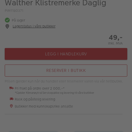
Walther Klistremerke Daglig
ALBUM
PIM1180371
Kampanjer
På lager
Lagerstatus i våre butikker
Merker
49,-
Lagersalg
Inkl. MVA
Bildeprodukter
LEGG I HANDLEKURV
Fotokurs
RESERVER I BUTIKK
Inspirasjon
Prisen gjelder kun når du handler eller reserverer varen via vår nettbutikk.
Fri frakt på ordre over 2 000,-*
Butikkoversikt
*Gjelder Klimanøytral Servicepakke og levering til våre butikker
Rask og pålitelig levering
Butikker med kunnskapsrike ansatte