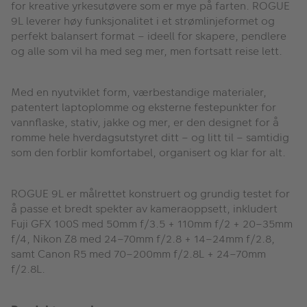
for kreative yrkesutøvere som er mye på farten. ROGUE
9L leverer høy funksjonalitet i et strømlinjeformet og
perfekt balansert format – ideell for skapere, pendlere
og alle som vil ha med seg mer, men fortsatt reise lett.
Med en nyutviklet form, værbestandige materialer,
patentert laptoplomme og eksterne festepunkter for
vannflaske, stativ, jakke og mer, er den designet for å
romme hele hverdagsutstyret ditt – og litt til – samtidig
som den forblir komfortabel, organisert og klar for alt.
ROGUE 9L er målrettet konstruert og grundig testet for
å passe et bredt spekter av kameraoppsett, inkludert
Fuji GFX 100S med 50mm f/3.5 + 110mm f/2 + 20–35mm
f/4, Nikon Z8 med 24–70mm f/2.8 + 14–24mm f/2.8,
samt Canon R5 med 70–200mm f/2.8L + 24–70mm
f/2.8L.