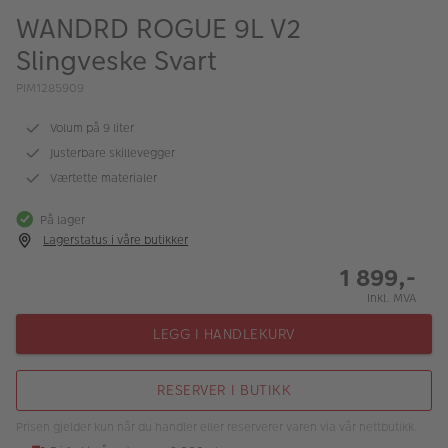
ALBUM
WANDRD ROGUE 9L V2
Slingveske Svart
Kampanjer
PIM1285909
Merker
Volum på 9 liter
Lagersalg
Justerbare skillevegger
Bildeprodukter
Værtette materialer
På lager
Fotokurs
Lagerstatus i våre butikker
1 899,-
Inspirasjon
Inkl. MVA
Butikkoversikt
LEGG I HANDLEKURV
RESERVER I BUTIKK
Prisen gjelder kun når du handler eller reserverer varen via vår nettbutikk.