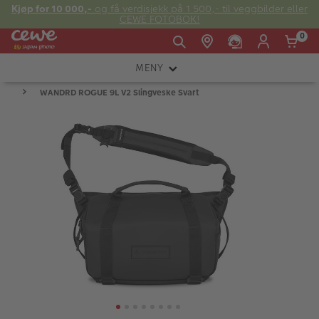
Kjøp for 10 000,-
og få verdisjekk på 1 500,- til veggbilder eller
CEWE FOTOBOK!
0
MENY
Man -
09:00 -
14:00 -
Søndag:
WANDRD ROGUE 9L V2 Slingveske Svart
KAMERA
Fre:
20:00
20:00
OBJEKTIV
FOTOTILBEHØR
E-post:
LYS OG STUDIO
kundeservice@japanphoto.no
INSTANTFOTO
ANALOG
KIKKERTER
RAMMER