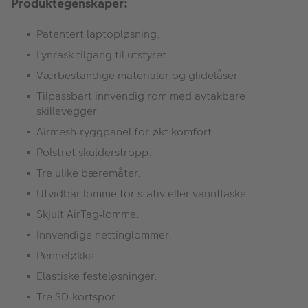
Produktegenskaper:
Patentert laptopløsning.
Lynrask tilgang til utstyret.
Værbestandige materialer og glidelåser.
Tilpassbart innvendig rom med avtakbare
skillevegger.
Airmesh
ryggpanel for
ø
kt komfort.
‑
Polstret skulderstropp.
Tre ulike b
æ
rem
å
ter.
Utvidbar lomme for stativ eller vannflaske.
Skjult AirTag
lomme.
‑
Innvendige nettinglommer.
Pennel
ø
kke.
Elastiske festel
ø
sninger.
Tre SD
kortspor.
‑