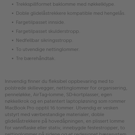
Trekkspillformet baklomme med n
ø
kkelklype.
Doble glidel
å
strekkere kompatible med hengel
å
s.
Fargetilpasset innside.
Fargetilpasset skulderstropp.
Nedfellbar sikringsstropp.
To utvendige nettinglommer.
Tre bærehåndtak.
Innvendig finner du fleksibel oppbevaring med to
polstrede skillevegger, nettinglommer for organisering,
penneløkke, AirTag‑lomme, SD‑kortplasser, egen
nøkkelkrok og en patentert laptopløsning som rommer
MacBook Pro opptil 16 tommer. Utvendig er vesken
utstyrt med værbestandige materialer, doble
glidelåstrekkere på hovedåpningen, en plissert lomme
for vannflaske eller stativ, innebygde festestropper, to
nettinglommer på sidene og et redesignet bæresystem