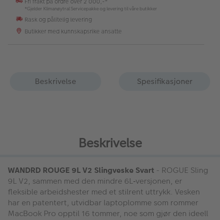
Fri frakt på ordre over 2 000,-*
*Gjelder Klimanøytral Servicepakke og levering til våre butikker
Rask og pålitelig levering
Butikker med kunnskapsrike ansatte
Beskrivelse
Spesifikasjoner
Beskrivelse
WANDRD ROUGE 9L V2 Slingveske Svart
- ROGUE Sling
9L V2, sammen med den mindre 6L‑versjonen, er
fleksible arbeidshester med et stilrent uttrykk. Vesken
har en patentert, utvidbar laptoplomme som rommer
MacBook Pro opptil 16 tommer, noe som gjør den ideell