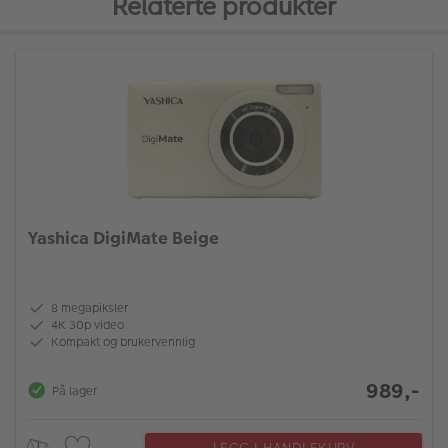
Relaterte produkter
Yashica DigiMate Beige
8 megapiksler
4K 30p video
Kompakt og brukervennlig
989,-
På lager