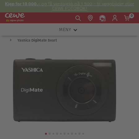
Kjøp for 10 000,-
og få verdisjekk på 1 500,- til veggbilder eller
CEWE FOTOBOK!
0
MENY
Man -
09:00 -
14:00 -
Søndag:
Yashica DigiMate Svart
KAMERA
Fre:
20:00
20:00
OBJEKTIV
FOTOTILBEHØR
E-post:
LYS OG STUDIO
kundeservice@japanphoto.no
INSTANTFOTO
ANALOG
KIKKERTER
RAMMER