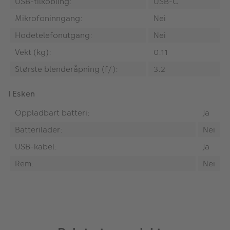
USB-tilkobling:
USB-C
Mikrofoninngang:
Nei
Hodetelefonutgang:
Nei
Vekt (kg):
0.11
Største blenderåpning (f/):
3.2
I Esken
Oppladbart batteri:
Ja
Batterilader:
Nei
USB-kabel:
Ja
Rem:
Nei