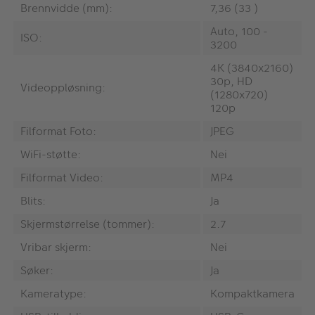
Brennvidde (mm):
7,36 (33 )
Auto, 100 -
ISO:
3200
4K (3840x2160)
30p, HD
Videoppløsning:
(1280x720)
120p
Filformat Foto:
JPEG
WiFi-støtte:
Nei
Filformat Video:
MP4
Blits:
Ja
Skjermstørrelse (tommer):
2.7
Vribar skjerm:
Nei
Søker:
Ja
Kameratype:
Kompaktkamera