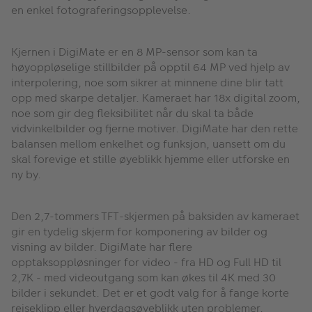
en enkel fotograferingsopplevelse.
Kjernen i DigiMate er en 8 MP-sensor som kan ta
høyoppløselige stillbilder på opptil 64 MP ved hjelp av
interpolering, noe som sikrer at minnene dine blir tatt
opp med skarpe detaljer. Kameraet har 18x digital zoom,
noe som gir deg fleksibilitet når du skal ta både
vidvinkelbilder og fjerne motiver. DigiMate har den rette
balansen mellom enkelhet og funksjon, uansett om du
skal forevige et stille øyeblikk hjemme eller utforske en
ny by.
Den 2,7-tommers TFT-skjermen på baksiden av kameraet
gir en tydelig skjerm for komponering av bilder og
visning av bilder. DigiMate har flere
opptaksoppløsninger for video - fra HD og Full HD til
2,7K - med videoutgang som kan økes til 4K med 30
bilder i sekundet. Det er et godt valg for å fange korte
reiseklipp eller hverdagsøyeblikk uten problemer.