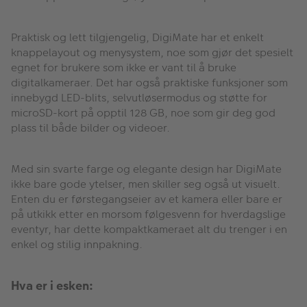
Praktisk og lett tilgjengelig, DigiMate har et enkelt
knappelayout og menysystem, noe som gjør det spesielt
egnet for brukere som ikke er vant til å bruke
digitalkameraer. Det har også praktiske funksjoner som
innebygd LED-blits, selvutløsermodus og støtte for
microSD-kort på opptil 128 GB, noe som gir deg god
plass til både bilder og videoer.
Med sin svarte farge og elegante design har DigiMate
ikke bare gode ytelser, men skiller seg også ut visuelt.
Enten du er førstegangseier av et kamera eller bare er
på utkikk etter en morsom følgesvenn for hverdagslige
eventyr, har dette kompaktkameraet alt du trenger i en
enkel og stilig innpakning.
Hva er i esken: