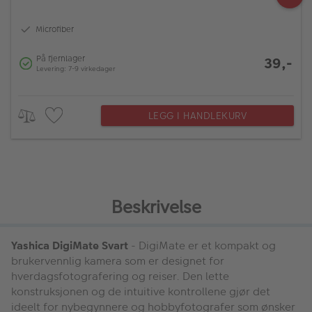
Microfiber
På fjernlager
39,-
Levering: 7-9 virkedager
LEGG I HANDLEKURV
Beskrivelse
Yashica DigiMate Svart
- DigiMate er et kompakt og
brukervennlig kamera som er designet for
hverdagsfotografering og reiser. Den lette
konstruksjonen og de intuitive kontrollene gjør det
ideelt for nybegynnere og hobbyfotografer som ønsker