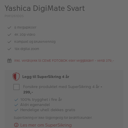
ALBUM
Yashica DigiMate Svart
Kampanjer
PIM1261005
Merker
8 megapiksler
4K 30p video
Lagersalg
Kompakt og brukervennlig
18x digital zoom
Bildeprodukter
Inkl. verdisjekk til CEWE FOTOBOK eller veggbilder! - verdi 379,-
Fotokurs
Legg til SuperSikring 4 år
Inspirasjon
Forsikre produktet med SuperSikring 4 år
-
Butikkoversikt
299,-
100% trygghet i fire år
Aldri egenandel
Hendelige uhell dekkes gratis
SuperSikring er ikke tilgjengelig for bedriftskunder.
Les mer om SuperSikring