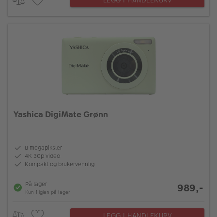
LEGG I HANDLEKURV
Yashica DigiMate Grønn
8 megapiksler
4K 30p video
Kompakt og brukervennlig
På lager
989,-
Kun 1 igjen på lager
LEGG I HANDLEKURV