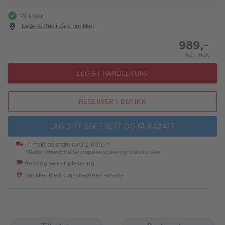
På lager
Lagerstatus i våre butikker
989,-
Inkl. MVA
LEGG I HANDLEKURV
RESERVER I BUTIKK
LAG DITT EGET SETT OG FÅ RABATT
Fri frakt på ordre over 2 000,-*
*Gjelder Klimanøytral Servicepakke og levering til våre butikker
Rask og pålitelig levering
Butikker med kunnskapsrike ansatte