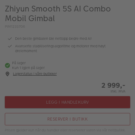
ALBUM
Zhiyun Smooth 5S AI Combo
Mobil Gimbal
Kampanjer
PIM1235706
Merker
Den beste gimbalen ble nettopp bedre med AI!
Lagersalg
Avanserte stabiliseringsalgoritme og motorer med høyt
dreiemoment
Bildeprodukter
På lager
Kun 1 igjen på lager
Fotokurs
Lagerstatus i våre butikker
Inspirasjon
2 999,-
Inkl. MVA
Butikkoversikt
LEGG I HANDLEKURV
RESERVER I BUTIKK
Prisen gjelder kun når du handler eller reserverer varen via vår nettbutikk.