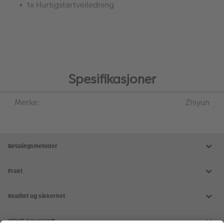
1x Hurtigstartveiledning
Spesifikasjoner
Merke:
Zhiyun
Betalingsmetoder
Frakt
Kvalitet og sikkerhet
CEWE bærekraft