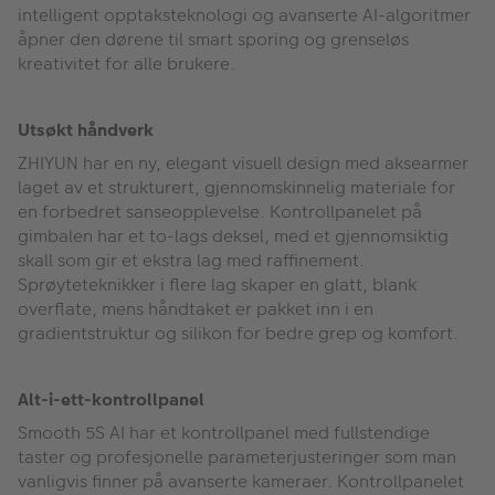
intelligent opptaksteknologi og avanserte AI-algoritmer
åpner den dørene til smart sporing og grenseløs
kreativitet for alle brukere.
Utsøkt håndverk
ZHIYUN har en ny, elegant visuell design med aksearmer
laget av et strukturert, gjennomskinnelig materiale for
en forbedret sanseopplevelse. Kontrollpanelet på
gimbalen har et to-lags deksel, med et gjennomsiktig
skall som gir et ekstra lag med raffinement.
Sprøyteteknikker i flere lag skaper en glatt, blank
overflate, mens håndtaket er pakket inn i en
gradientstruktur og silikon for bedre grep og komfort.
Alt-i-ett-kontrollpanel
Smooth 5S AI har et kontrollpanel med fullstendige
taster og profesjonelle parameterjusteringer som man
vanligvis finner på avanserte kameraer. Kontrollpanelet