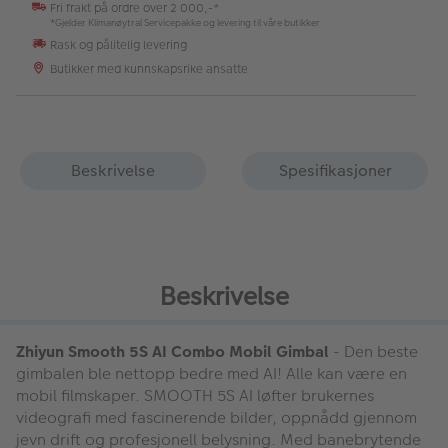
Fri frakt på ordre over 2 000,-*
*Gjelder Klimanøytral Servicepakke og levering til våre butikker
Rask og pålitelig levering
Butikker med kunnskapsrike ansatte
Beskrivelse
Spesifikasjoner
Beskrivelse
Zhiyun Smooth 5S AI Combo Mobil Gimbal
- Den beste
gimbalen ble nettopp bedre med AI! Alle kan være en
mobil filmskaper. SMOOTH 5S AI løfter brukernes
videografi med fascinerende bilder, oppnådd gjennom
jevn drift og profesjonell belysning. Med banebrytende