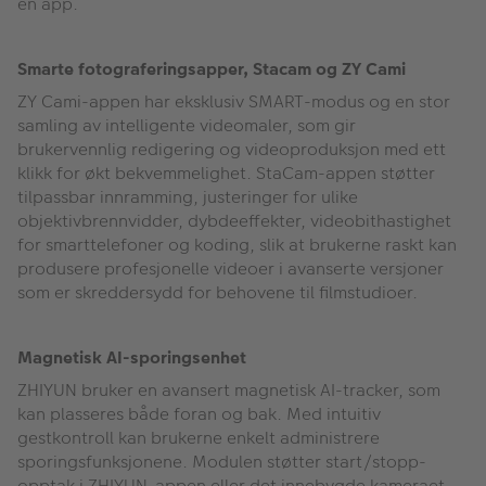
en app.
Smarte fotograferingsapper, Stacam og ZY Cami
ZY Cami-appen har eksklusiv SMART-modus og en stor
samling av intelligente videomaler, som gir
brukervennlig redigering og videoproduksjon med ett
klikk for økt bekvemmelighet. StaCam-appen støtter
tilpassbar innramming, justeringer for ulike
objektivbrennvidder, dybdeeffekter, videobithastighet
for smarttelefoner og koding, slik at brukerne raskt kan
produsere profesjonelle videoer i avanserte versjoner
som er skreddersydd for behovene til filmstudioer.
Magnetisk AI-sporingsenhet
ZHIYUN bruker en avansert magnetisk AI-tracker, som
kan plasseres både foran og bak. Med intuitiv
gestkontroll kan brukerne enkelt administrere
sporingsfunksjonene. Modulen støtter start/stopp-
opptak i ZHIYUN-appen eller det innebygde kameraet,