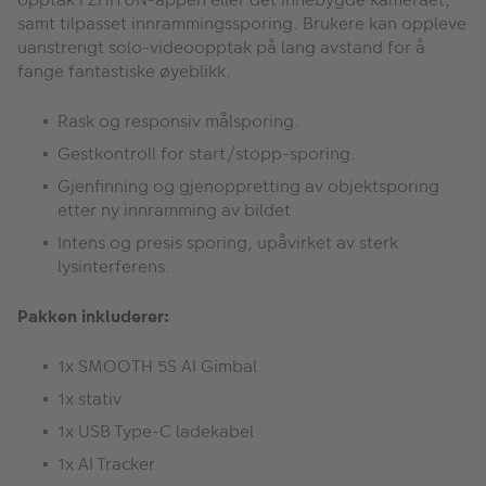
samt tilpasset innrammingssporing. Brukere kan oppleve
uanstrengt solo-videoopptak på lang avstand for å
fange fantastiske øyeblikk.
Rask og responsiv målsporing.
Gestkontroll for start/stopp-sporing.
Gjenfinning og gjenoppretting av objektsporing
etter ny innramming av bildet
Intens og presis sporing, upåvirket av sterk
lysinterferens.
Pakken inkluderer:
1x SMOOTH 5S AI Gimbal
1x stativ
1x USB Type-C ladekabel
1x AI Tracker