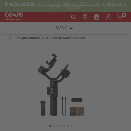
Kjøp for 10 000,-
og få verdisjekk på 1 500,- til veggbilder eller
CEWE FOTOBOK!
0
MENY
Man -
09:00 -
14:00 -
Søndag:
Zhiyun Smooth 5S AI Combo Mobil Gimbal
KAMERA
Fre:
20:00
20:00
OBJEKTIV
FOTOTILBEHØR
E-post:
LYS OG STUDIO
kundeservice@japanphoto.no
INSTANTFOTO
ANALOG
KIKKERTER
RAMMER