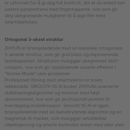
er utformet for å gi deg full kontroll, slik at du enkelt kan
justere parametrene med fingertuppene, noe som gir
deg ubegrensede muligheter til å lage film med
smarttelefonen.
Ortogonal 3-akset struktur
ZHIYUN er bransjeledende med sin klassiske ortogonale
3-aksede struktur, som gir god plass og imponerende
lastekapasitet. Strukturen muliggjør ubegrenset 360°
rotasjon, noe som gir oppslukende visuelle effekter i
"Vortex Mode" uten problemer.
Profesjonell filming med smarttelefon er innen
rekkevidde. SMOOTH 5S AI bruker ZHIYUNs avanserte
stabiliseringsalgoritme og motorer med høyt
dreiemoment, noe som gir profesjonell jevnhet til
hverdagslig mobilkreasjon. Smooth 5S AI er igjen
bransjeledende med sin banebrytende algoritme og en
magnetisk AI-tracker, som muliggjør umiddelbar
objektsporing og smarte kontroller enten med eller uten