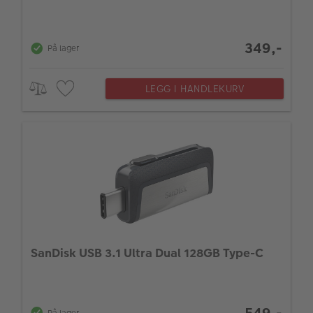
349,-
På lager
LEGG I HANDLEKURV
SanDisk USB 3.1 Ultra Dual 128GB Type-C
549,-
På lager