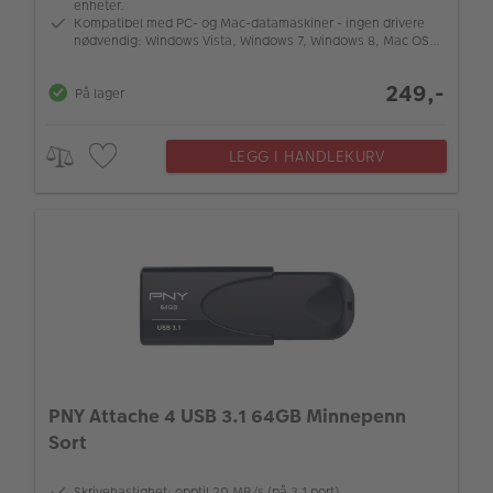
enheter.
Kompatibel med PC- og Mac-datamaskiner - ingen drivere
nødvendig: Windows Vista, Windows 7, Windows 8, Mac OS
10.6+
249,-
På lager
LEGG I HANDLEKURV
PNY Attache 4 USB 3.1 64GB Minnepenn
Sort
Skrivehastighet: opptil 20 MB/s (på 3.1 port)