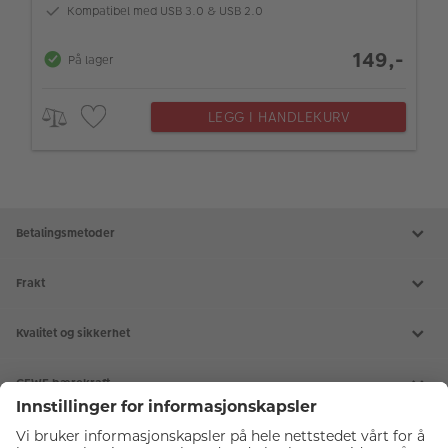
Kompatibel med USB 3.0 & USB 2.0
149,-
På lager
LEGG I HANDLEKURV
Betalingsmetoder
Frakt
Kvalitet og sikkerhet
CEWE bærekraft
Tjenester