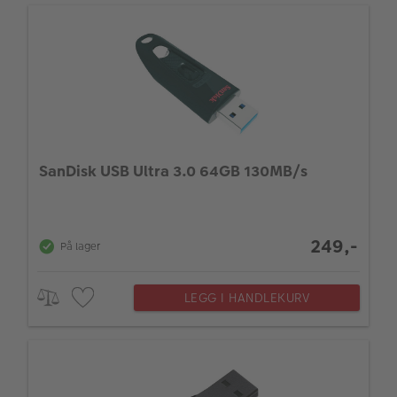
ALBUM
Kampanjer
Merker
Lagersalg
Bildeprodukter
SanDisk USB Ultra 3.0 64GB 130MB/s
Fotokurs
249,-
Inspirasjon
På lager
Butikkoversikt
LEGG I HANDLEKURV