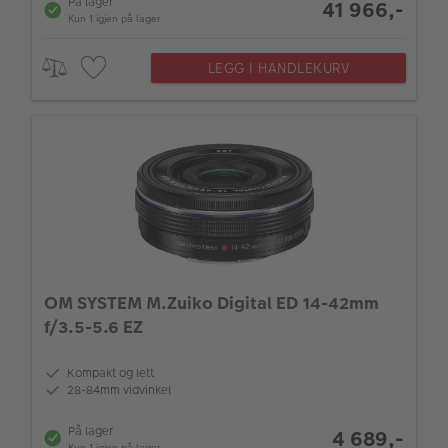
På lager
41 966,-
Kun 1 igjen på lager
LEGG I HANDLEKURV
OM SYSTEM M.Zuiko Digital ED 14-42mm
f/3.5-5.6 EZ
Kompakt og lett
28-84mm vidvinkel
På lager
4 689,-
Kun 1 igjen på lager