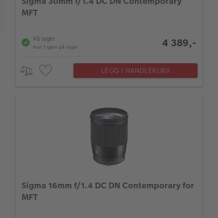
Sigma 30mm f/1.4 DC DN Contemporary
Farge
MFT
På lager
4 389,-
Kun 1 igjen på lager
LEGG I HANDLEKURV
Sigma 16mm f/1.4 DC DN Contemporary for
MFT