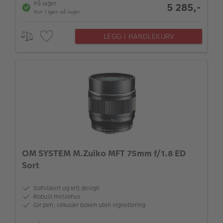
På lager
5 285,-
Kun 1 igjen på lager
LEGG I HANDLEKURV
OM SYSTEM M.Zuiko MFT 75mm f/1.8 ED
Sort
Sofistikert og lett design
Robust metallhus
Gir pen, sirkulær bokeh uten vignettering