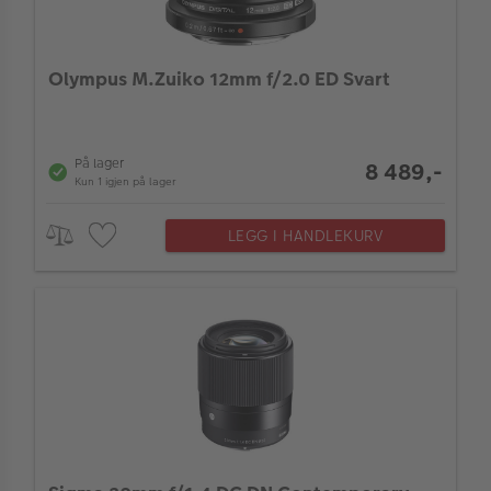
ALBUM
Filterdiameter (mm)
Kampanjer
Olympus M.Zuiko 12mm f/2.0 ED Svart
Merker
Egnet for fullformat
Lagersalg
På lager
8 489,-
Kun 1 igjen på lager
Egenskaper
Bildeprodukter
LEGG I HANDLEKURV
Fokustype
Fotokurs
Inspirasjon
Zoom eller fastoptikk
Butikkoversikt
Høyeste brennvidde (mm)
Merke