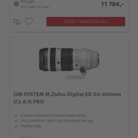
På lager
11 784,-
Kun 1 igjen på lager
LEGG I HANDLEKURV
OM SYSTEM M.Zuiko Digital ED 50-200mm
f/2.8 IS PRO
5‑akses synkronisert bildestabilisering
IP53‑sertifisert sprut- og støvsikkert design
Fluorbelegg