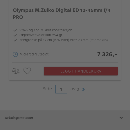
Olympus M.Zuiko Digital ED 12-45mm f/4
PRO
Støv- og sprutsikker konstruksjon
Objektivet veier kun 254 gr
Nærgrense på 12 cm (vidvinkel) eller 23 mm (telemakro)
7 326,-
Midlertidig utsolgt
LEGG I HANDLEKURV
Side
av
2
Betalingsmetoder