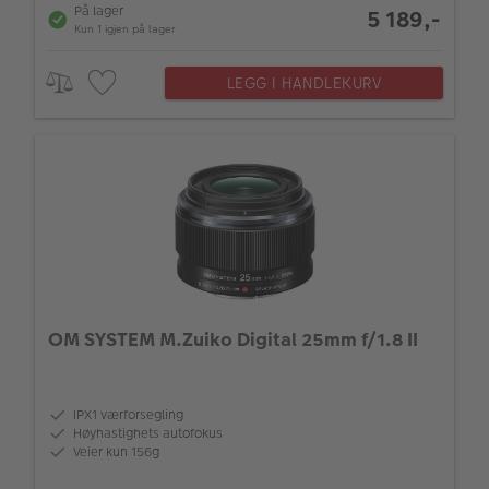
På lager
5 189,-
Kun 1 igjen på lager
LEGG I HANDLEKURV
OM SYSTEM M.Zuiko Digital 25mm f/1.8 II
IPX1 værforsegling
Høyhastighets autofokus
Veier kun 156g