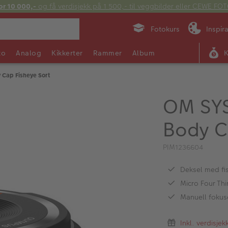
or 10 000,-
og få verdisjekk på 1 500,- til veggbilder eller CEWE F
Fotokurs
Inspir
to
Analog
Kikkerter
Rammer
Album
Cap Fisheye Sort
OM SYS
Body C
PIM1236604
Deksel med fi
Micro Four Thi
Manuell fokus
Inkl. verdisje