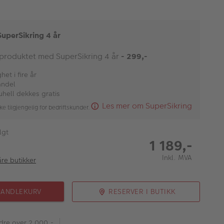
SuperSikring 4 år
 produktet med SuperSikring 4 år
- 299,-
et i fire år
andel
uhell dekkes gratis
Les mer om SuperSikring
ke tilgjengelig for bedriftskunder.
lgt
1 189,-
Inkl. MVA
åre butikker
HANDLEKURV
RESERVER I BUTIKK
rdre over 2 000,-