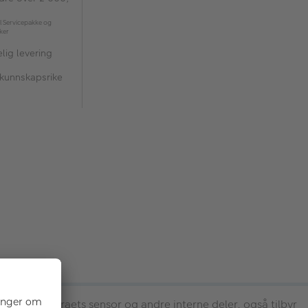
l Servicepakke og
kker
lig levering
 kunnskapsrike
lse for kameraets sensor og andre interne deler, også tilbyr