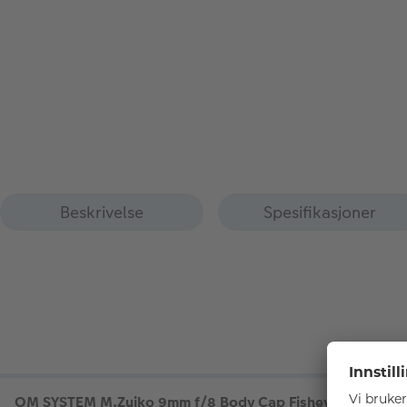
Beskrivelse
Spesifikasjoner
OM SYSTEM M.Zuiko 9mm f/8 Body Cap Fisheye Sort
- Et