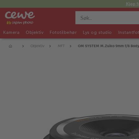
Kjøp f
Kamera
Objektiv
Fototilbehør
Lys og studio
Instantfo
Objektiv
MFT
OM SYSTEM M.Zuiko 9mm f/8 Body 