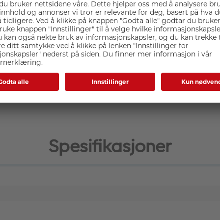
kelt i bruk og enkelt i design, men solid nok for daglig bruk.
uendelig, middels-uendelig og 20cm nærfokus.
er, og utformingen av selve objektivet er meget lett og komp
styrt med to asfæriske elementer som reduserer avvik og forvre
å f/8.0. Det finnes i sort og hvit utgave og er kompatibelt 
Spesifikasjoner