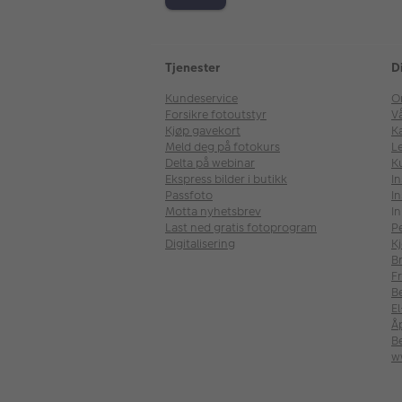
Tjenester
D
Kundeservice
O
Forsikre fotoutstyr
V
Kjøp gavekort
Ka
Meld deg på fotokurs
Le
Delta på webinar
K
Ekspress bilder i butikk
I
Passfoto
In
Motta nyhetsbrev
In
Last ned gratis fotoprogram
P
Digitalisering
Kj
B
Fr
B
E
Å
Be
w