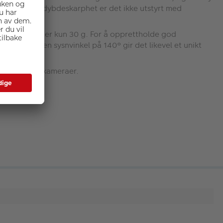
 Grunnet stor dybdeskarphet er det ikke utstyrt med
akt - det veier kun 30 g. For å opprettholde god
gning. Med en sysnvinkel på 140° gir det likevel et unikt
med alle MFT-kameraer.