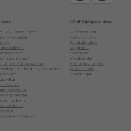
iverse
CEWE bildeprodukter
m CEWE Japan Photo
Bildeprodukter
åre fotobutikker
CEWE FOTOBOK
rriere
Fremkalle bilder
dige stillinger
Veggbilder
undefordeler
Fotogaver
nspirasjonskatalog
Mobildeksler
sirasjon til fotoprodukter
Kort og invitasjoner
nstillinger for informasjonskapsler
Fotokalender
ersonvern
Anledninger
øpsvilkår
rukeravtale
akt og levering
etalingsmetoder
l-retur ordning
penhetsloven
st i test
ww.cewe-global.com