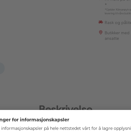
*
*Gjelder Klimanøytra
levering til våre buti
Rask og pålite
Butikker med
ansatte
Beskrivelse
 unikt kamerahusdeksel som i tillegg til å fungere som beskytte