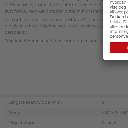
et 9mm fisheye-objektiv for ultra-vidvinkelbilder. Det er en
autofokus, men kan i steden bytte mellom innstillingene 
Den optiske konstruksjonen består av 5 elementer i 4 grupp
bildekvalitet i et objektiv med ultra-vidvinkel, er dette ut
perspektiv.
Objektivet har manuell fokusering og en konstant blender p
Lengste brennvidde (mm):
9
Merke:
OM SYSTEM
Objektivtype:
Fisheye