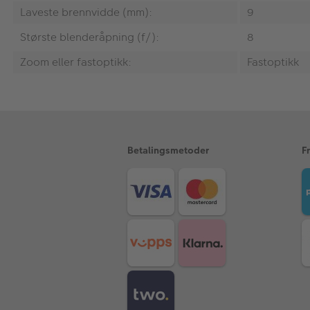
Laveste brennvidde (mm):
9
Største blenderåpning (f/):
8
Zoom eller fastoptikk:
Fastoptikk
Betalingsmetoder
F