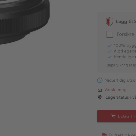
Legg til 
Forsikre
100% tryggh
Aldri egen
Hendelige 
SuperSikring er ik
Midlertidig utso
Varsle meg
Lagerstatus i v
LEGG I 
Fri frakt på o