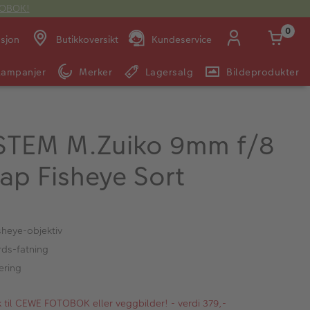
OTOBOK!
0
asjon
Butikkoversikt
Kundeservice
Kampanjer
Merker
Lagersalg
Bildeprodukter
Man -
09:00 -
14:00 -
Søndag:
Fre:
20:00
20:00
TEM M.Zuiko 9mm f/8
ap Fisheye Sort
E-post:
kundeservice@japanphoto.no
sheye-objektiv
rds-fatning
ering
kk til CEWE FOTOBOK eller veggbilder! - verdi 379,-