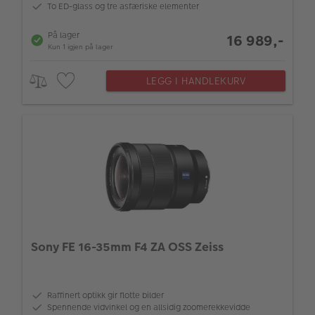
To ED-glass og tre asfæriske elementer
På lager
16 989,-
Kun 1 igjen på lager
LEGG I HANDLEKURV
Sony FE 16-35mm F4 ZA OSS Zeiss
Raffinert optikk gir flotte bilder
Spennende vidvinkel og en allsidig zoomerekkevidde