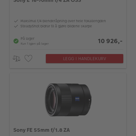
Maksimal f/4 blenderåpning over hele fokallengden
SteadyShot bidrar til å gjøre bildene skarpe
På lager
10 926,-
Kun 1 igjen på lager
LEGG I HANDLEKURV
Sony FE 55mm f/1.8 ZA