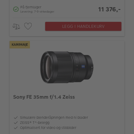
På fjernlager
11 376,-
Levering: 7-9 virkedager
LEGG I HANDLEKURV
KAMPANJE
Sony FE 35mm f/1.4 Zeiss
Sirkulære blenderåpningen med ni blader
ZEISS® T*-belegg
Optimalisert for video og stillbilder