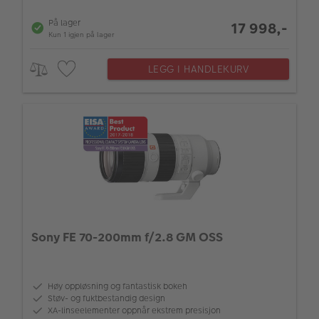
På lager
17 998,-
Kun 1 igjen på lager
LEGG I HANDLEKURV
Sony FE 70-200mm f/2.8 GM OSS
Høy oppløsning og fantastisk bokeh
Støv- og fuktbestandig design
XA-linseelementer oppnår ekstrem presisjon