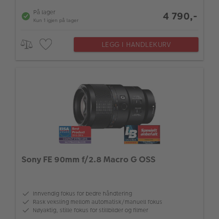
På lager
4 790,-
Kun 1 igjen på lager
LEGG I HANDLEKURV
Sony FE 90mm f/2.8 Macro G OSS
Innvendig fokus for bedre håndtering
Rask veksling mellom automatisk/manuell fokus
Nøyaktig, stille fokus for stillbilder og filmer