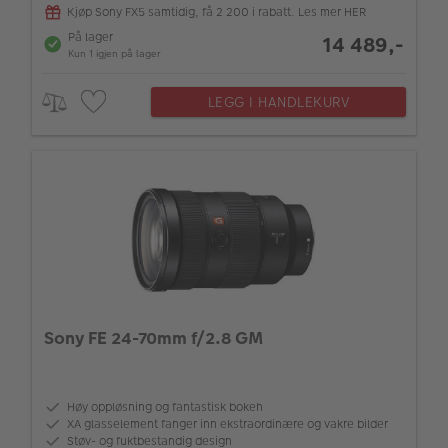
Kjøp Sony FX5 samtidig, få 2 200 i rabatt. Les mer HER
På lager
14 489,-
Kun 1 igjen på lager
LEGG I HANDLEKURV
Sony FE 24-70mm f/2.8 GM
Høy oppløsning og fantastisk bokeh
XA glasselement fanger inn ekstraordinære og vakre bilder
Støv- og fuktbestandig design