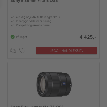
Sony E 35mm F1.8 E OSS
Allsidig objektiv til flere typer bruk
Innebygd bildestabilisering
Kompakt og enkel å bære
4 425,-
På lager
LEGG I HANDLEKURV
Sony E 16-70mm f/4 ZA OSS