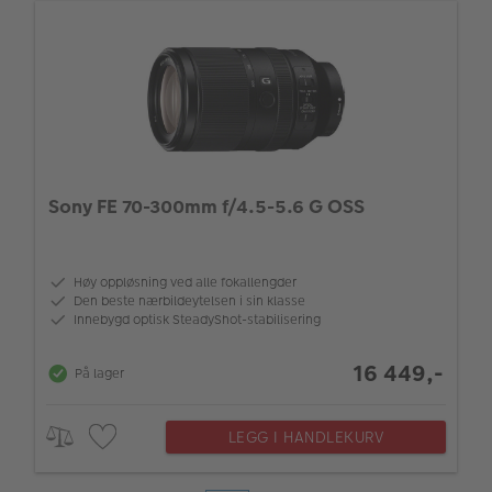
Sony FE 70-300mm f/4.5-5.6 G OSS
Høy oppløsning ved alle fokallengder
Den beste nærbildeytelsen i sin klasse
Innebygd optisk SteadyShot-stabilisering
16 449,-
På lager
LEGG I HANDLEKURV