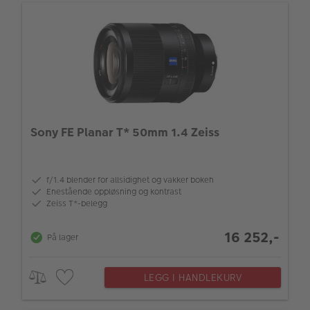
Sony FE Planar T* 50mm 1.4 Zeiss
f/1.4 blender for allsidighet og vakker bokeh
Enestående oppløsning og kontrast
Zeiss T*-belegg
16 252,-
På lager
LEGG I HANDLEKURV