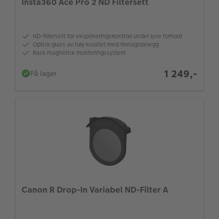
Insta360 Ace Pro 2 ND Filtersett
ND-filtersett for eksponeringskontroll under lyse forhold
Optisk glass av høy kvalitet med flerlagsbelegg
Rask magnetisk monteringssystem
1 249,-
På lager
Canon R Drop-In Variabel ND-Filter A