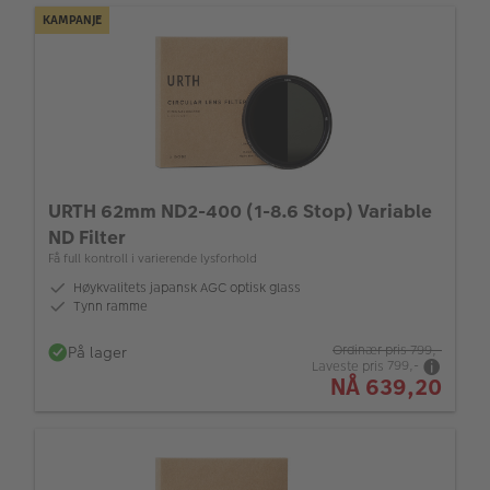
KAMPANJE
URTH 62mm ND2-400 (1-8.6 Stop) Variable
ND Filter
Få full kontroll i varierende lysforhold
Høykvalitets japansk AGC optisk glass
Tynn ramme
På lager
Ordinær pris
799,-
Laveste pris
799,-
NÅ
639,20