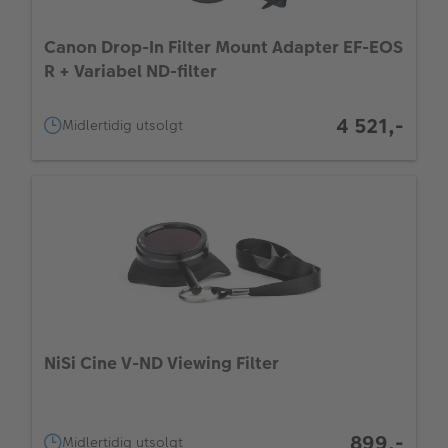
Canon Drop-In Filter Mount Adapter EF-EOS
R + Variabel ND-filter
4 521,-
Midlertidig utsolgt
NiSi Cine V-ND Viewing Filter
899,-
Midlertidig utsolgt