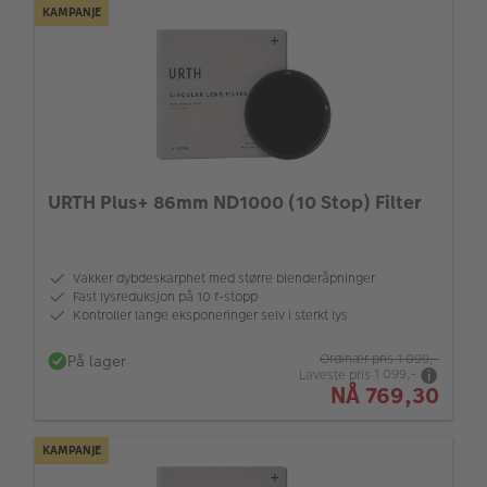
KAMPANJE
URTH Plus+ 86mm ND1000 (10 Stop) Filter
Vakker dybdeskarphet med større blenderåpninger
Fast lysreduksjon på 10 f-stopp
Kontroller lange eksponeringer selv i sterkt lys
På lager
Ordinær pris
1 099,-
Laveste pris
1 099,-
NÅ
769,30
KAMPANJE