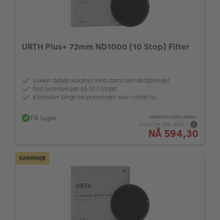
URTH Plus+ 72mm ND1000 (10 Stop) Filter
Vakker dybdeskarphet med større blenderåpninger
Fast lysreduksjon på 10 f-stopp
Kontroller lange eksponeringer selv i sterkt lys
På lager
Ordinær pris
849,-
Laveste pris
849,-
NÅ
594,30
KAMPANJE