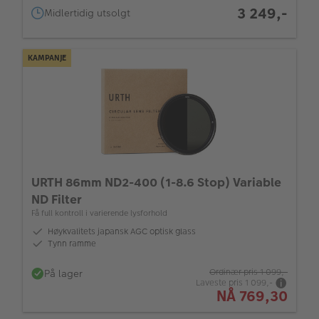
3 249,-
Midlertidig utsolgt
KAMPANJE
URTH 86mm ND2-400 (1-8.6 Stop) Variable
ND Filter
Få full kontroll i varierende lysforhold
Høykvalitets japansk AGC optisk glass
Tynn ramme
På lager
Ordinær pris
1 099,-
Laveste pris
1 099,-
NÅ
769,30