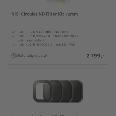
Kampanjer
NiSi Circular ND Filter Kit 72mm
Fototjenester
1 stk. HUC IR ND8 (3 trinns ND-filter)
1 stk. HUC IR ND64+CPL (6 trinns ND-filter +
polarisasjonsfilter)
1 stk. HUC IR ND1000 (10 trinns ND-filter)
2 799,-
Midlertidig utsolgt