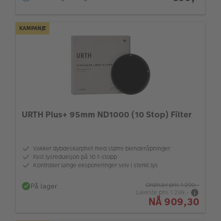
KAMPANJE
URTH Plus+ 95mm ND1000 (10 Stop) Filter
Vakker dybdeskarphet med større blenderåpninger
Fast lysreduksjon på 10 f-stopp
Kontroller lange eksponeringer selv i sterkt lys
På lager
Ordinær pris
1 299,-
Laveste pris
1 299,-
NÅ
909,30