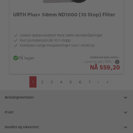
URTH Plus+ 58mm ND1000 (10 Stop) Filter
Vakker dybdeskarphet med større blenderåpninger
Fast lysreduksjon på 10 f-stopp
Kontroller lange eksponeringer selv i sterkt lys
På lager
Ordinær pris
699,-
Laveste pris
699,-
NÅ
559,20
1
2
3
4
5
6
7
›
»
Betalingsmetoder
Frakt
Kvalitet og sikkerhet