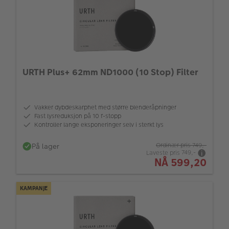
URTH Plus+ 62mm ND1000 (10 Stop) Filter
Vakker dybdeskarphet med større blenderåpninger
Fast lysreduksjon på 10 f-stopp
Kontroller lange eksponeringer selv i sterkt lys
På lager
Ordinær pris
749,-
Laveste pris
749,-
NÅ
599,20
KAMPANJE