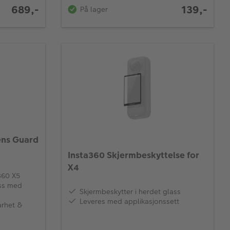
689,-
139,-
På lager
ens Guard
Insta360 Skjermbeskyttelse for
X4
360 X5
ass med
Skjermbeskytter i herdet glass
Leveres med applikasjonssett
arhet &