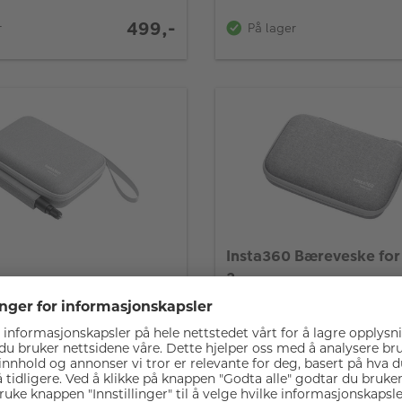
499,-
r
På lager
Insta360 Bæreveske for
2
 Bæreveske for X5
Tilpasset oppbevaringsves
Insta360 Ace Pro 2 og til
t for X5 med utvalgt tilbehør
Vannavvisende stoff på uts
get håndleddsreim
beskytte mot lett regn og 
r i hardskall med
Kompakt og lett med glide