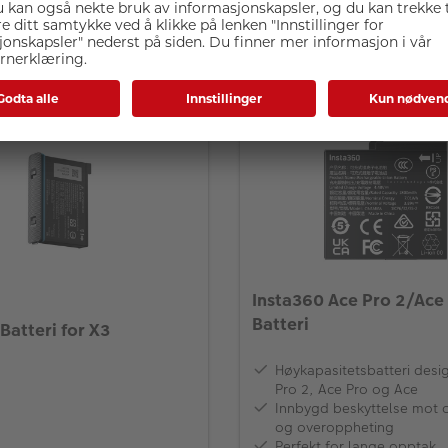
isende stoffbelegg
og forsterket håndtak
359,-
r
På lager
Insta360 Ace Pro 2/Ace
Batteri
Batteri for X3
Høykapasitetsbatteri desi
Pro 2, Ace Pro og Ace
Innbygd beskyttelse mot 
og overoppheting
Perfekt for lange opptak