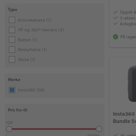
Type
Opptil 
3-akses 
Actionkamera
(7)
Avtagba
VR og 360°-kamera
(3)
På lage
Batteri
(1)
Beskyttelse
(1)
Veske
(1)
Merke
Insta360
(58)
Pris fra-til
Insta360
Bundle S
129
4K vid
10689