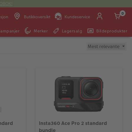
OTOBOK!
0
asjon
Butikkoversikt
Kundeservice
Kampanjer
Merker
Lagersalg
Bildeprodukter
14:00
Man -
09:00 -
Søndag:
-
Fre:
20:00
20:00
E-post:
kundeservice@japanphoto.no
andard
Insta360 Ace Pro 2 standard
bundle