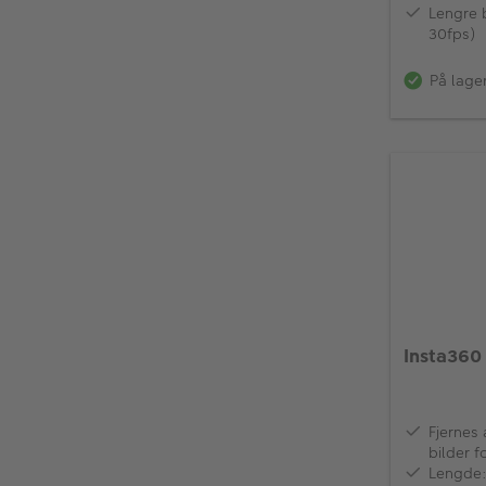
Lengre b
30fps)
På lage
Insta360 
Fjernes
bilder f
tredjep
Lengde: