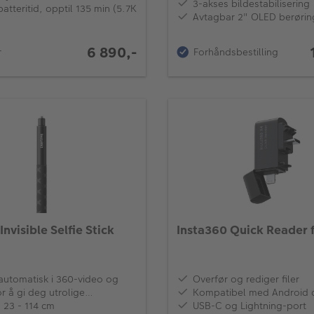
3-akses bildestabilisering
atteritid, opptil 135 min (5.7K
Avtagbar 2" OLED berørin
6 890,-
Forhåndsbestilling
r
Invisible Selfie Stick
Insta360 Quick Reader 
 automatisk i 360-video og
Overfør og rediger filer
or å gi deg utrolige
Kompatibel med Android 
ersonsbilder og "umulige"
 23 - 114 cm
USB-C og Lightning-port