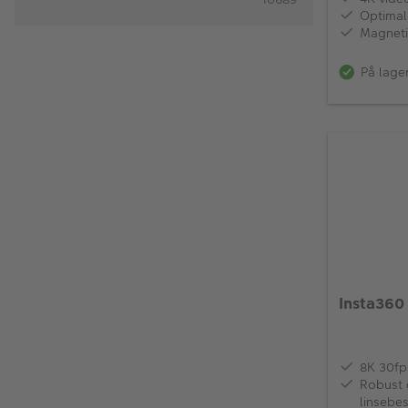
Optimal
Magneti
På lage
Insta360
8K 30fp
Robust 
linsebes