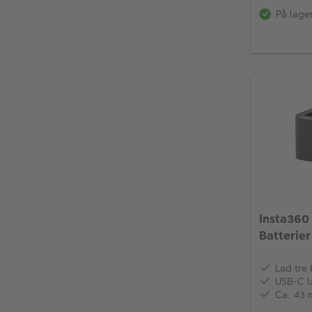
På lage
Insta360 
Batterier 
Lad tre 
USB-C l
Ca. 43 m