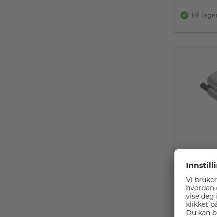
vinkler
På lage
Insta360
Desgine
Innebyg
Eksteriø