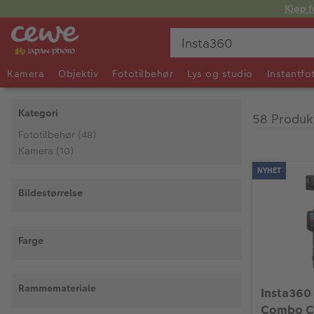
Kjøp f
Kamera
Objektiv
Fototilbehør
Lys og studio
Instantfo
Kategori
58 Produk
Fototilbehør
(48)
Kamera
(10)
NYHET
Bildestørrelse
Farge
Rammemateriale
Insta360 
Combo C