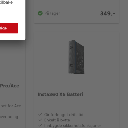
349,-
279,-
På lager
 Pro/Ace
Insta360 X5 Batteri
gnet for Ace
Gir forlenget driftstid
overlading
Enkelt å bytte
Innbygde sikkerhetsfunksjoner