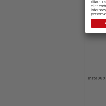
vannavv
På lage
KAMPANJE
Insta360 