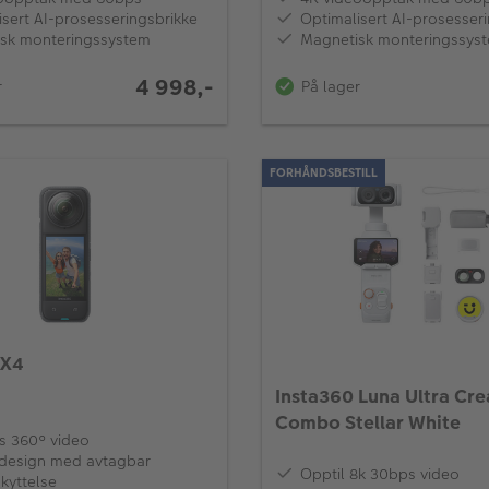
isert AI-prosesseringsbrikke
Optimalisert AI-prosesser
sk monteringssystem
Magnetisk monteringssys
4 998,-
r
På lager
FORHÅNDSBESTILL
 X4
Insta360 Luna Ultra Cre
Combo Stellar White
s 360° video
design med avtagbar
Opptil 8k 30bps video
kyttelse