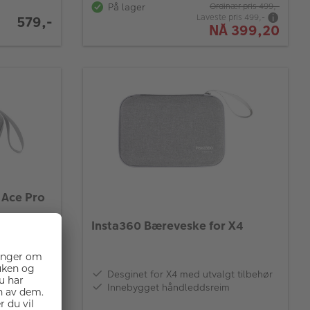
På lager
Ordinær pris
499,-
Laveste pris
499,-
579,-
NÅ
399,20
 Ace Pro
Insta360 Bæreveske for X4
ke for
behør
iden for å
Desginet for X4 med utvalgt tilbehør
sprut
Innebygget håndleddsreim
låslukking