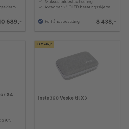
3-akses bildestabilisering
gsskjerm
Avtagbar 2" OLED berøringsskjerm
10 689,-
8 438,-
Forhåndsbestilling
KAMPANJE
for X4
Insta360 Veske til X3
og iOS