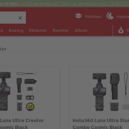
or 10 000,-
og få verdisjekk på 1 500,- til veggbilder eller CEWE F
Fotokurs
Inspir
to
Analog
Kikkerter
Rammer
Album
ter
Luna Ultra Creator
Insta360 Luna Ultra St
osmic Black
Combo Cosmic Black