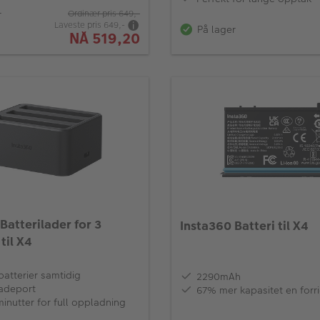
r
Ordinær pris
649,-
Laveste pris
649,-
På lager
NÅ
519,20
Batterilader for 3
Insta360 Batteri til X4
til X4
batterier samtidig
2290mAh
adeport
67% mer kapasitet en forr
inutter for full oppladning