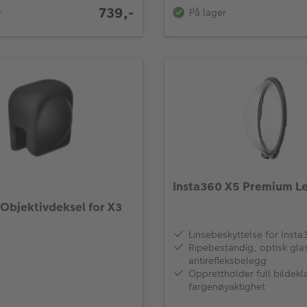
739,-
På lager
r
Insta360 X5 Premium L
 Objektivdeksel for X3
Linsebeskyttelse for Insta
Ripebestandig, optisk gl
antirefleksbelegg
Opprettholder full bildekl
fargenøyaktighet