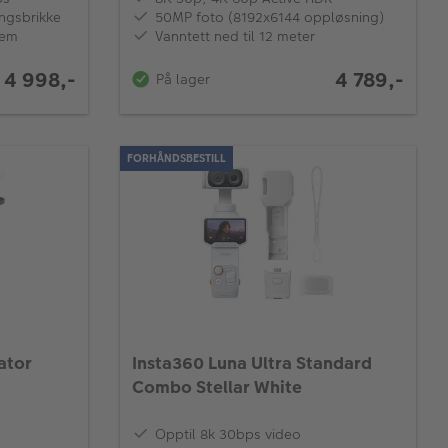
ingsbrikke
50MP foto (8192x6144 oppløsning)
tem
Vanntett ned til 12 meter
4 998,-
4 789,-
På lager
FORHÅNDSBESTILL
ator
Insta360 Luna Ultra Standard
Combo Stellar White
Opptil 8k 30bps video