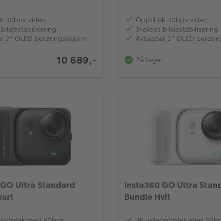
8k 30bps video
Opptil 8k 30bps video
bildestabilisering
3-akses bildestabilisering
r 2" OLED berøringsskjerm
Avtagbar 2" OLED berørin
10 689,-
r
På lager
 GO Ultra Standard
Insta360 GO Ultra Stan
vart
Bundle Hvit
eoopptak med 60bps
4K videoopptak med 60b