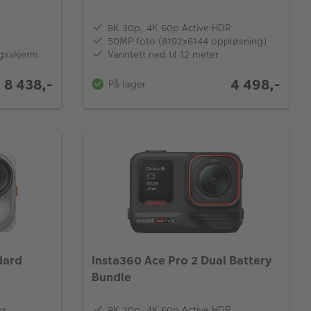
8K 30p, 4K 60p Active HDR
50MP foto (8192x6144 oppløsning)
gsskjerm
Vanntett ned til 12 meter
8 438,-
4 498,-
På lager
dard
Insta360 Ace Pro 2 Dual Battery
Bundle
ps
8K 30p, 4K 60p Active HDR