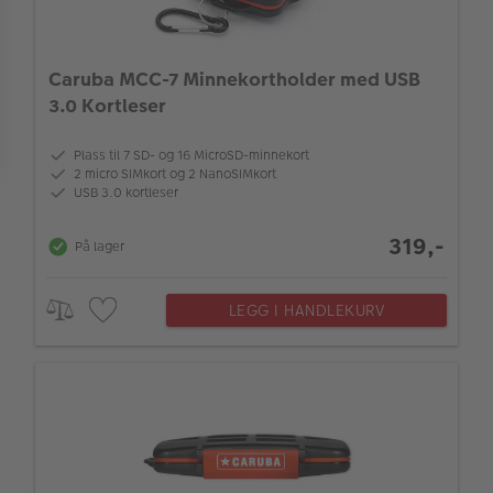
ALBUM
Vesketype
Kampanjer
Caruba MCC-7 Minnekortholder med USB
3.0 Kortleser
Merker
Merke
Lagersalg
Plass til 7 SD- og 16 MicroSD-minnekort
2 micro SIMkort og 2 NanoSIMkort
Bildeprodukter
USB 3.0 kortleser
319,-
På lager
Fotokurs
Inspirasjon
LEGG I HANDLEKURV
Butikkoversikt