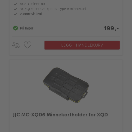
4x SD-minnekort
3x XQD eller CFexpress Type B minnekort
Vannresistent
199,-
På lager
LEGG I HANDLEKURV
JJC MC-XQD6 Minnekortholder for XQD