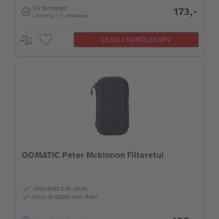
På fjernlager
173,-
Levering: 7-9 virkedager
LEGG I HANDLEKURV
GOMATIC Peter Mckinnon Filteretui
Slitesterkt EVA-skum
Plass til opptil seks filter