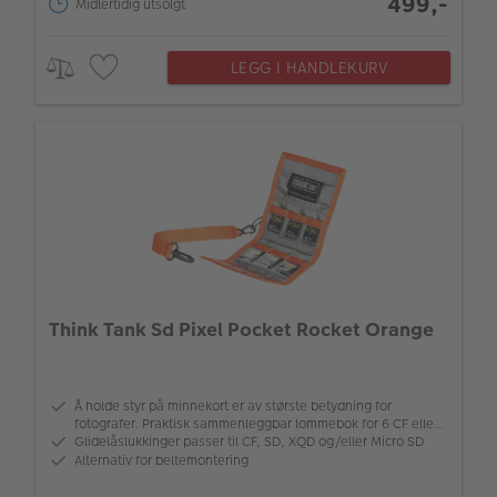
499,-
Midlertidig utsolgt
LEGG I HANDLEKURV
Think Tank Sd Pixel Pocket Rocket Orange
Å holde styr på minnekort er av største betydning for
fotografer. Praktisk sammenleggbar lommebok for 6 CF eller
6 XQD eller 12 SD eller flere micro SD minnekort. Passer lett i
Glidelåslukkinger passer til CF, SD, XQD og/eller Micro SD
lommen eller festes til
Alternativ for beltemontering