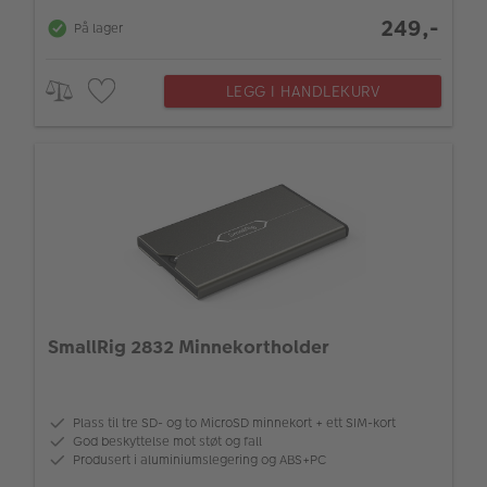
249,-
På lager
LEGG I HANDLEKURV
SmallRig 2832 Minnekortholder
Plass til tre SD- og to MicroSD minnekort + ett SIM-kort
God beskyttelse mot støt og fall
Produsert i aluminiumslegering og ABS+PC