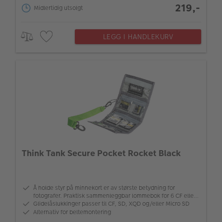
219,-
Midlertidig utsolgt
LEGG I HANDLEKURV
Think Tank Secure Pocket Rocket Black
Å holde styr på minnekort er av største betydning for
fotografer. Praktisk sammenleggbar lommebok for 6 CF eller
6 XQD eller 12 SD eller flere micro SD minnekort. Passer lett i
Glidelåslukkinger passer til CF, SD, XQD og/eller Micro SD
lommen eller festes til
Alternativ for beltemontering