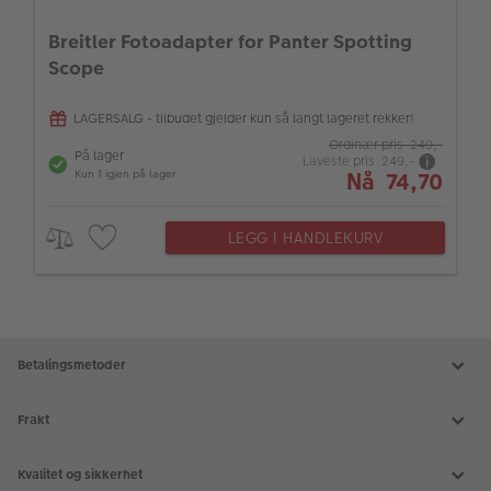
Breitler Fotoadapter for Panter Spotting
Scope
LAGERSALG - tilbudet gjelder kun så langt lageret rekker!
Ordinær pris 249,-
På lager
Laveste pris 249,-
Nå 74,70
Kun 1 igjen på lager
LEGG I HANDLEKURV
Betalingsmetoder
Frakt
Kvalitet og sikkerhet