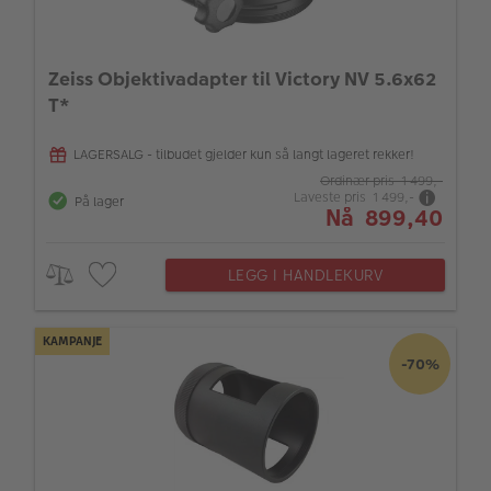
ALBUM
Kampanjer
Zeiss Objektivadapter til Victory NV 5.6x62
T*
Merker
Lagersalg
LAGERSALG - tilbudet gjelder kun så langt lageret rekker!
Ordinær pris 1 499,-
Bildeprodukter
Laveste pris 1 499,-
På lager
Nå 899,40
Fotokurs
LEGG I HANDLEKURV
Inspirasjon
KAMPANJE
Butikkoversikt
-70%