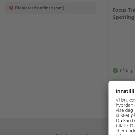
Diameter frontlinse (mm)
Focus Tr
Spotting
På lage