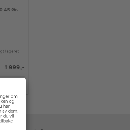
0 45 Gr.
ngt lageret
1 999,-
DLEKURV