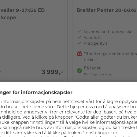
aveller 9-27x56 ED
Breitler Panter 20-60x6
 Scope
Leveres med bæreveske
Vanntett
Nitrogenfylt
Tilbudet gjelder kun så la
rekker!
På lager
3 999,-
r
Kun 1 igjen på lager
LEGG I HANDLEKURV
LEGG I HAN