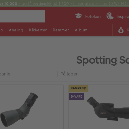
or 10 000,-
og få verdisjekk på 1 500,- til veggbilder eller CEWE F
Fotokurs
Inspir
to
Analog
Kikkerter
Rammer
Album
Spotting S
anje
På lager
KAMPANJE
B-VARE