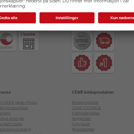
rakt
Kvalitet og sikkerhet
iverse
CEWE bildeprodukter
m CEWE Japan Photo
Bildeprodukter
åre fotobutikker
CEWE FOTOBOK
rriere
Fremkalle bilder
dige stillinger
Veggbilder
undefordeler
Fotogaver
nspirasjonskatalog
Mobildeksler