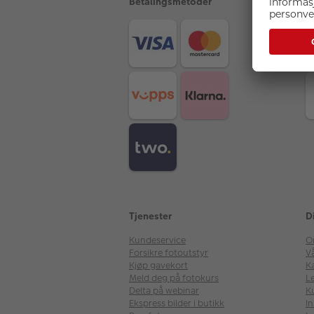
Betalingsmetoder
F
Tjenester
D
Kundeservice
O
Forsikre fotoutstyr
V
Kjøp gavekort
Ka
Meld deg på fotokurs
Le
Delta på webinar
K
Ekspress bilder i butikk
I