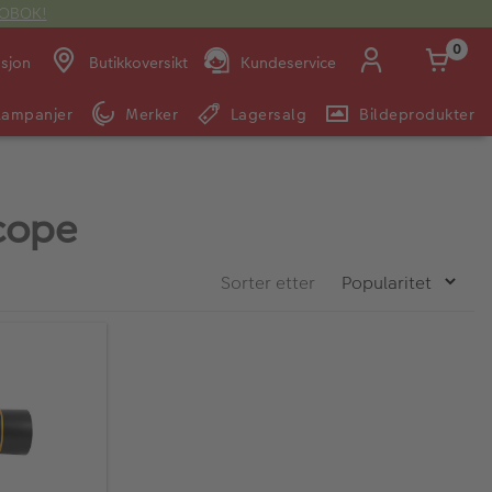
OTOBOK!
0
asjon
Butikkoversikt
Kundeservice
Kampanjer
Merker
Lagersalg
Bildeprodukter
Man -
09:00 -
14:00 -
Søndag:
Fre:
20:00
20:00
cope
E-post:
Sorter etter
kundeservice@japanphoto.no