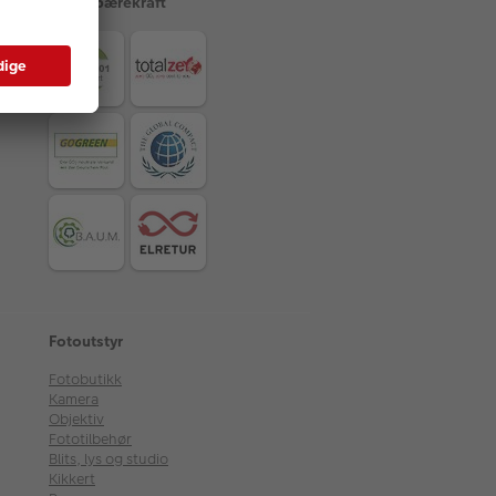
CEWE bærekraft
Fotoutstyr
Fotobutikk
Kamera
Objektiv
Fototilbehør
Blits, lys og studio
Kikkert