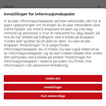
ALBUM
Kundeservice
Forsikre fotoutstyr
Diverse
Kjøp gavekort
Kampanjer
Meld deg på fotokurs
Om CEWE Japan Photo
Delta på webinar
Våre fotobutikker
CEWE bildeprodukter
Ekspress bilder i butikk
Karriere
Merker
Passfoto
Ledige stillinger
Bildeprodukter
Motta nyhetsbrev
Kundefordeler
CEWE FOTOBOK
Fotoutstyr
Last ned gratis fotoprogram
Lagersalg
Inspirasjonskatalog
Fremkalle bilder
Digitalisering
Insirasjon til fotoprodukter
Veggbilder
Fotobutikk
Innstillinger for informasjonskapsler
Fotogaver
Bildeprodukter
Kamera
Personvern
Mobildeksler
Objektiv
Kjøpsvilkår
Kort og invitasjoner
Fototilbehør
Brukeravtale
Fotokalender
Blits, lys og studio
Frakt og levering
Anledninger
Fotokurs
Kikkert
Betalingsmetoder
CEWE Norge AS © 2026 | Organisasjonsnummer: 965321039
Rammer
El-retur ordning
Album
Åpenhetsloven
Inspirasjon
Merker
Best i test
Tema og inspirasjon
www.cewe-global.com
Butikkoversikt