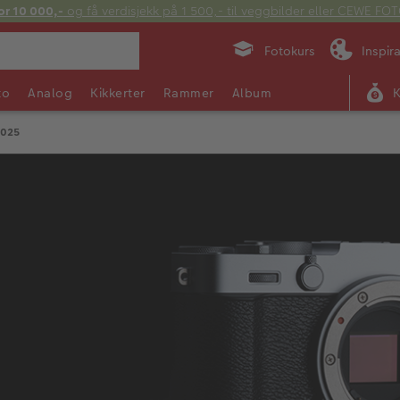
or 10 000,-
og få verdisjekk på 1 500,- til veggbilder eller CEWE F
Fotokurs
Inspir
to
Analog
Kikkerter
Rammer
Album
 2025