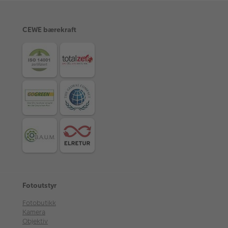
CEWE bærekraft
Fotoutstyr
Fotobutikk
Kamera
Objektiv