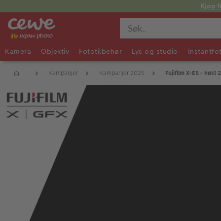
Kjøp f
Kamera
Objektiv
Fototilbehør
Lys og studio
Instantfo
Kampanjer
Kampanjer 2025
Fujifilm X-E5 - høst