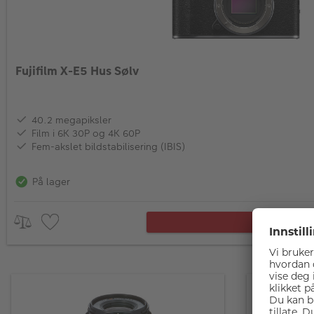
Fujifilm X-E5 Hus Sølv
40.2 megapiksler
Film i 6K 30P og 4K 60P
Fem-akslet bildstabilisering (IBIS)
På lager
LEGG I HAN