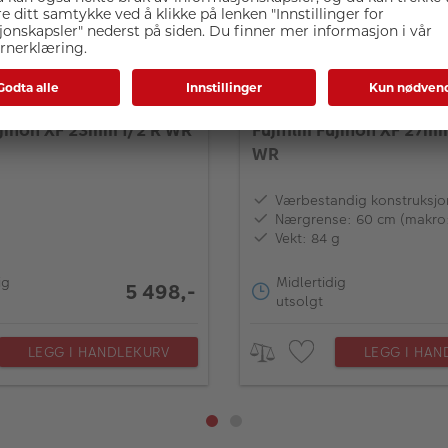
ujinon XF 23mm f/2 R WR
Fujifilm Fujinon XF 27mm
WR
Værbestandig konstruksjo
Nærgrense: 60 cm (makro
Vekt: 84 g
ig
Midlertidig
5 498,-
utsolgt
LEGG I HANDLEKURV
LEGG I HAN