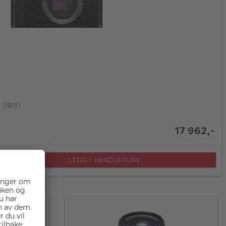
 (IBIS)
17 962,-
LEGG I HANDLEKURV