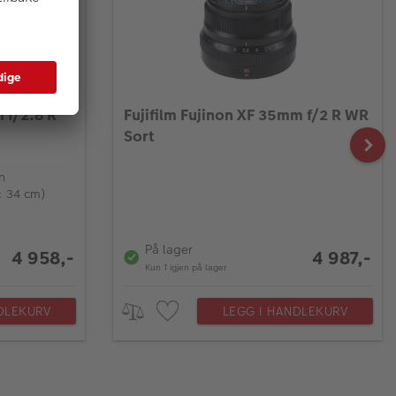
 f/2.8 R
Fujifilm Fujinon XF 35mm f/2 R WR
Sort
n
: 34 cm)
På lager
4 958,-
4 987,-
Kun 1 igjen på lager
DLEKURV
LEGG I HANDLEKURV