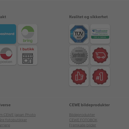
rakt
Kvalitet og sikkerhet
iverse
CEWE bildeprodukter
m CEWE Japan Photo
Bildeprodukter
åre fotobutikker
CEWE FOTOBOK
rriere
Fremkalle bilder