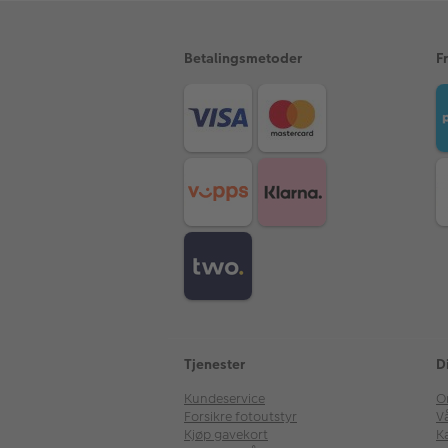
Betalingsmetoder
F
Tjenester
D
Kundeservice
O
Forsikre fotoutstyr
V
Kjøp gavekort
Ka