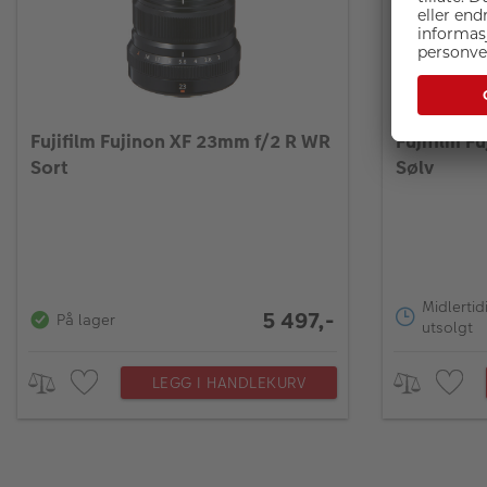
Fujifilm Fujinon XF 23mm f/2 R WR
Fujifilm F
Sort
Sølv
Midlertid
5 497,-
På lager
utsolgt
LEGG I HANDLEKURV