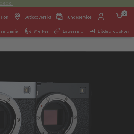
OTOBOK!
0
asjon
Butikkoversikt
Kundeservice
Kampanjer
Merker
Lagersalg
Bildeprodukter
Man -
09:00 -
14:00 -
Søndag:
Fre:
20:00
20:00
E-post:
kundeservice@japanphoto.no