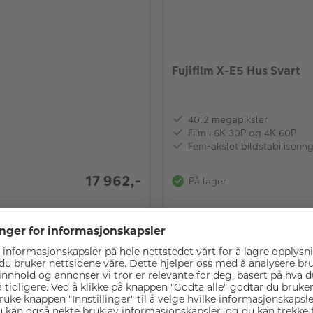
Fujifilm X-E5 Hus Svart
40.2 megapiksler
Film i 6K 30P og 4K 60P
Fem-akslet bildstabilisering
17 962,-
På lager
DLEKURV