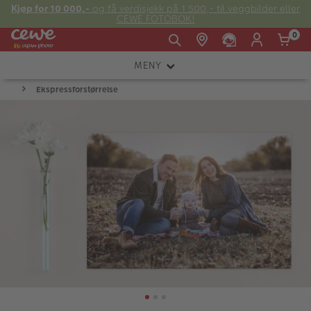
Kjøp for 10 000,-
og få verdisjekk på 1 500,- til veggbilder eller
CEWE FOTOBOK!
0
MENY
14:00
Man -
09:00 -
Ekspressforstørrelse
KAMERA
Søndag:
-
Fre:
20:00
20:00
OBJEKTIV
FOTOTILBEHØR
E-post:
LYS OG STUDIO
kundeservice@japanphoto.no
INSTANTFOTO
ANALOG
KIKKERTER
RAMMER