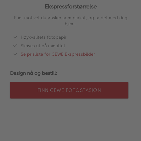
ALBUM
Ekspressforstørrelse
Kampanjer
Print motivet du ønsker som plakat, og ta det med deg
hjem.
Merker
Høykvalitets fotopapir
Lagersalg
Skrives ut på minuttet
Se prisliste for CEWE Ekspressbilder
Bildeprodukter
Design nå og bestill:
Fotokurs
Inspirasjon
FINN CEWE FOTOSTASJON
Butikkoversikt